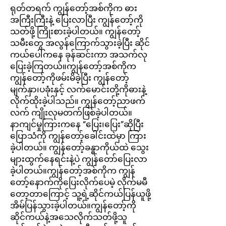
ရုတ်တရက် ကျွန်တော့်အစ်ကိုက ဓား
အကြီးကြီးနဲ့ ပြေးလာပြီး ကျွန်တော့်ကို
သတ်ဖို့ ကြိုးစားခဲ့ပါတယ်။ ကျွန်တော့်
သမီးတွေ အလွန်ကြောက်သွားခဲ့ပြီး ဆိုင်
ကယ်ပေါ်ကနေ ခုန်ဆင်းကာ အသက်လု
ပြေးခဲ့ကြတယ်။
ကျွန်တော့်အစ်ကိုက
ကျွန်တော့်ကိုဖမ်းမိခဲ့ပြီး ကျွန်တော့်
မျက်နှာ၊ပခုံးနှင့် လက်မောင်းတို့ကိုဓားနဲ့
လိုက်ထိုးခဲ့ပါသည်။ ကျွန်တော့်ညာဖက်
လက် ကျိုးလုမတက်ဖြစ်ခဲ့ပါတယ်။
နာကျင်မှုကြားကနေ “ပြေး၊ပြေး”ဆိုပြီး
ပြောသံကို ကျွန်တော့်ခေါင်းထဲမှာ ကြား
ခဲ့ပါတယ်။ ကျွန်တော့်ခန္ဓာကိုယ်ထဲ သွေး
များထွက်နေရင်းနဲ့ပဲ ကျွန်တော်ပြေးလာ
ခဲ့ပါတယ်။ကျွန်တော့်အစ်ကိုက ကျွန်
တော့်နောက်ကိုပြေးလိုက်ပေမဲ့ လိုက်မမီ
တော့တာကြောင့် သူ့ရဲ့ဆိုင်ကယ်ပြန်ယူဖို့
အိမ်ပြန်သွားခဲ့ပါတယ်။ကျွန်တော့်ကို
ဆိုင်ကယ်နဲ့အသေလိုက်သတ်ဖို့သူ