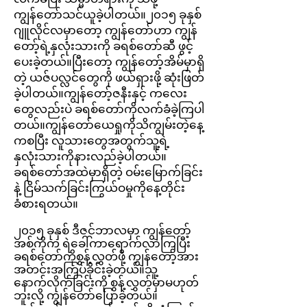
ကျွန်တော်သင်ယူခဲ့ပါတယ်။၂၀၁၅ ခုနှစ်
ဂျူလိုင်လမှာတော့ ကျွန်တော်ဟာ ကျွန်
တော့်ရဲ့နှလုံးသားကို ခရစ်တော်ဆီ ဖွင့်
ပေးခဲ့တယ်။ပြီးတော့ ကျွန်တော့်အိမ်မှာရှိ
တဲ့ ယဇ်ပလ္လင်တွေကို ဖယ်ရှားဖို့ ဆုံးဖြတ်
ခဲ့ပါတယ်။ကျွန်တော့်ဇနီးနှင့် ကလေး
တွေလည်းပဲ ခရစ်တော်ကိုလက်ခံခဲ့ကြပါ
တယ်။ကျွန်တော်ယေရှုကိုသိကျွမ်းတဲ့နေ့
ကစပြီး လူသားတွေအတွက်သူ့ရဲ့
နှလုံးသားကိုနားလည်ခဲ့ပါတယ်။
ခရစ်တော်အထဲမှာရှိတဲ့ ဝမ်းမြောက်ခြင်း
နဲ့ ငြိမ်သက်ခြင်းကြွယ်ဝမှုကိုနေ့တိုင်း
ခံစားရတယ်။
၂၀၁၅ ခုနှစ် ဒီဇင်ဘာလမှာ ကျွန်တော့်
အစ်ကိုက ရဲခေါ်ကာရောက်လာကြပြီး
ခရစ်တော်ကိုစွန့်လွှတ်ဖို့ ကျွန်တော့်အား
အတင်းအကြပ်ခိုင်းခဲ့တယ်။
သူ့
နောက်လိုက်ခြင်းကို စွန့်လွှတ်မှာမဟုတ်
ဘူးလို့ ကျွန်တော်ပြောခဲ့တယ်။