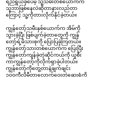
ရည်ရွယ်ခဲ့ပေမဲ့ သူ့သမီးတစ်ယောက်က
သူဘာဖြစ်နေလဲဆိုတာနားလည်တာ
ကြောင့် သူ့ကိုတားလိုက်နိုင်ခဲ့တယ်။
ကျွန်တော့်သမီးနှစ်ယောက်က အိမ်ကို
သွားခဲ့ပြီး ဖြစ်ပျက်ခဲ့တာတွေကို ကျွန်
တော့်ရဲ့မိသားစုကို ပြောပြခဲ့ကြတယ်။
ကျွန်တော့်သားတစ်ယောက်က ပြေးပြီး
ကျွန်တော်ကျန်ခဲ့တဲ့ဆိုင်ကယ်ကို ယူစီး
ကာ
ကျွန်တော့်ကိုလိုက်ရှာခဲ့ပါတယ်။
ကျွန်တော့်ကိုတွေ့တာနဲ့ချက်ချင်း
၁၀၀ကီလိုမီတာလောက်ဝေးတဲ့ဆေးရုံကို
ပို့ပေးဖို့ လူနာတင်ကားကို ခေါ်ပေးခဲ့ပါ
တယ်။လူနာတင်ကားရောက်လာခဲ့တဲ့
အချိန်မှာ မနက် ၉နာရီရှိပြီး ကားပေါ်
ရောက်တဲ့ချိန်မှာတော့ သွေးဆုံးရှုံးမှုများ
လို့ မေ့မြောသွားခဲ့ပါတယ်။
ကျွန်တော့်လက်ကိုကယ်တင်ဖို့အတွက်
ကျွန်တော့်ကို ညနေ၅နာရီထိ တစ်နေကုန်
ခွဲစိတ်ခဲ့ကြပါတယ်။ကျွန်တော်နဲ့ ကျွန်