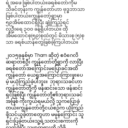
ရဲ့အဖေ ဖြစ်ပါတယ်။ခရစ်တော်ကိုမ
သိခင်တုန်းက ကျွန်တော်ဟာ ဗုဒ္ဓဘာသာ
ဖြစ်ပါတယ်။ကျွန်တော့်ရွာမှာ
၅၉အိမ်ထောင်ရှိပြီး ချုံကြည့်ရင်
လူဦးရေ ၃၀၀ ခန့်ရှိပါတယ်။ ထို
အိမ်ထောင်စု(၅၉)စုထဲတွင် မိသားစု (၅)စု
သာ ခရစ်ယာန်တွေဖြစ်ခဲ့ကြပါတယ်။
၂၀၁၅ခုနှစ်မှာ Tham ဆိုတဲ့ ဧဝံဂေလိ
ဆရာတစ်ဦး ကျွန်တော်တို့ရွာကို လာပြီး
ခရစ်တော်အကြောင်းမပြောခင်အထိ
ကျွန်တော် ယေရှုအကြောင်းကြားဖူးပေ
မဲ့ မယုံကြည်ခဲ့ပါဘူး။ ဘုရားသခင်ဟာ
ကျွန်တော်တို့ကို ဖန်ဆင်းသော ဖန်ဆင်း
ရှင်ဖြစ်ပြီး ကျွန်တော်တို့၏ဘုရားသခင်
အဖြစ် ကိုးကွယ်ရမယ်လို့ သူကပြောခဲ့
တယ်။ကျွန်တော်တို့ငယ်စဉ်က ယုံကြည်
ဖို့သင်ယူခဲ့တာတွေဟာ မမှန်ကြောင်း သူ
ရှင်းပြခဲ့တယ်။သူ့ရဲ့သတင်းစကားကို
လက်ခံပြီး သမ္မာတရားကို သိဖို့