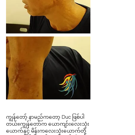
ကျွန်တော့် နာမည်ကတော့ Duc ဖြစ်ပါ
တယ်။ကျွန်တော်က ယောကျာ်းလေးသုံး
ယောက်နှင့် မိန်းကလေးသုံးယောက်တို့