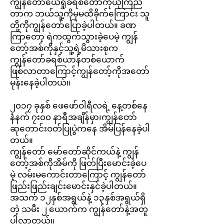
ကျွန်တော်ယေရှုခရစ်တော်ကိုယုံကြည်
တာက ဘယ်သူ့ကိုမှမထိခိုက်ကြောင်း သူ
တို့ကိုကျွန်တော်ပြောခဲ့ပါတယ်။ ခဏ
ကြာတော့ ရဲကထွက်သွားခဲ့ပေမဲ့ ကျွန်
တော့်အစ်ကိုနှင့်သူ့ရဲ့မိသားစုက
ကျွန်တော်ခရစ်ယာန်တစ်ယောက်
ဖြစ်လာတာကြောင့်ကျွန်တော့်ကိုအတော်
မုန်းနေခဲ့ပါတယ်။
၂၀၁၇ ခုနှစ် ဖေဖော်ဝါရီလရဲ့ နေ့တစ်နေ
နံနက် ၇း၀၀ နာရီအချိန်မှာ၊
ကျွန်တော်
ဆုတောင်းဝတ်ပြုပွဲကနေ အိမ်ပြန်နေခဲ့ပါ
တယ်။
ကျွန်တော် မော်တော်ဆိုင်ကယ်နဲ့ ကျွန်
တော့်အစ်ကိုအိမ်ကို ဖြတ်ပြီးမောင်းခဲ့ပေ
မဲ့ လမ်းမကောင်းတာကြောင့် ကျွန်တော်
ဖြည်းဖြည်းချင်းမောင်းနှင်ခဲ့ပါတယ်။
အသက် ၁၂နှစ်အရွယ်နဲ့ ၁၃နှစ်အရွယ်ရှိ
တဲ့ သမီး ၂ ယောက်က ကျွန်တော်နဲ့အတူ
ပါလာတယ်။