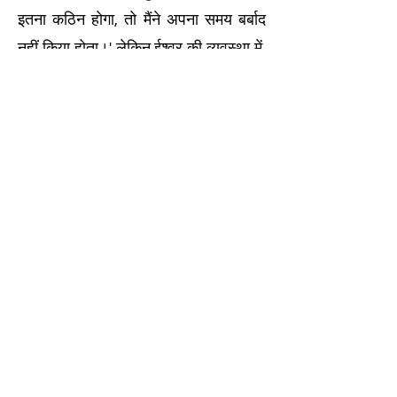
इतना कठिन होगा, तो मैंने अपना समय बर्बाद
नहीं किया होता।' लेकिन ईश्वर की व्यवस्था में,
कुछ भी बर्बाद नहीं होता। आपके द्वारा बहाया
गया हर आँसू और हर कठिन रास्ता जो आपने
तय किया है, वह आपके चरित्र को आकार देने
और आपको भविष्य में मिलने वाले लाभ—एक
ए-क्योइ—के लिए तैयार करने में इस्तेमाल हो
रहा है, जिसे आप अभी तक नहीं देख सकते।
हमारी ओर से, हमें हर चीज में अपना सर्वोत्तम
देने का प्रयास करना चाहिए, न कि लोगों को
खुश करने के लिए, बल्कि ईश्वर की महिमा को
प्रकट करने के लिए। भले ही काम तुच्छ हो या
दर्द तीव्र हो, हम यह उसके लिए करते हैं।
हालाँकि हमारे लिए इंसानों के रूप में 'आग' में