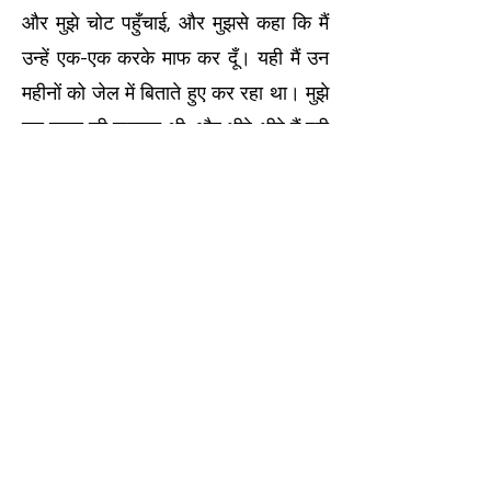
और मुझे चोट पहुँचाई, और मुझसे कहा कि मैं
उन्हें एक-एक करके माफ कर दूँ। यही मैं उन
महीनों को जेल में बिताते हुए कर रहा था। मुझे
इस समय की जरूरत थी, और धीरे-धीरे मैं पूरी
तरह से ठीक हो गई। मेरा विश्वास नहीं है कि
डिप्रेशन, स्किज़ोफ्रेनिया और नशे की लत को
ठीक नहीं किया जा सकता। मैंने अनुभव किया
है कि यीशु इसे कर सकते हैं।
टिवान का जीवन गहरे घावों से भरा हुआ था।
पुरुषों द्वारा यौन शोषित, एक ब्लैकमेलर द्वारा
लगभग मारा गया, नशीली दवाओं का आदी –
और जेल भेजा गया। उसकी इलाज की कुंजी
एक शब्द था: क्षमा। “एक-एक करके, परमेश्वर
ने मुझे उन सभी लोगों के चेहरे दिखाए जिन्होंने