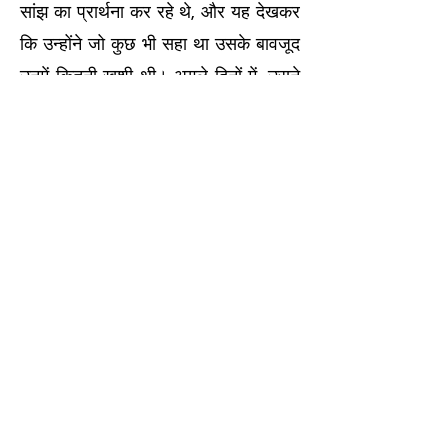
सांझ का प्रार्थना कर रहे थे, और यह देखकर
कि उन्होंने जो कुछ भी सहा था उसके बावजूद
उनमें कितनी खुशी थी। अगले दिनों में, उसने
बाइबल अध्ययन में भाग लिया, और उसके
सहपाठी आईज़ैक उसे देखने आए। मोनीका को
स्कूल कार्यालय के स्थान पर जाने का प्रस्ताव
दिया गया, जहाँ पहले से ही 10 बच्चे रह रहे थे।
यहाँ उसे एक नया घर और एक नया परिवार
मिला। मोनिका के पास अब जो शिक्षा है, उसके
साथ उसे ओज़मिज़ में स्थायी नौकरी पाने का
बेहतरीन अवसर है। उसका सबसे बड़ा लक्ष्य
अपने भाइयों की मदद कर पाना है। वह अपने
चाचा को माफ करने में सफल हो गई है और वह
उन्हें समर्थन देना भी चाहती है। मोनिका की