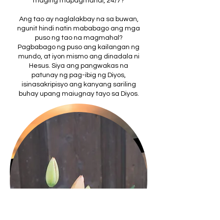
maging mapagmahal, 24/7?
Ang tao ay naglalakbay na sa buwan,
ngunit hindi natin mababago ang mga
puso ng tao na magmahal?
Pagbabago ng puso ang kailangan ng
mundo, at iyon mismo ang dinadala ni
Hesus. Siya ang pangwakas na
patunay ng pag-ibig ng Diyos,
isinasakripisyo ang kanyang sariling
buhay upang maiugnay tayo sa Diyos.