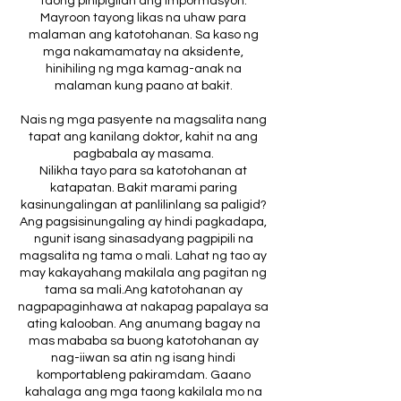
taong pinipigilan ang impormasyon.
Mayroon tayong likas na uhaw para
malaman ang katotohanan. Sa kaso ng
mga nakamamatay na aksidente,
hinihiling ng mga kamag-anak na
malaman kung paano at bakit.
Nais ng mga pasyente na magsalita nang
tapat ang kanilang doktor, kahit na ang
pagbabala ay masama.
Nilikha tayo para sa katotohanan at
katapatan. Bakit marami paring
kasinungalingan at panlilinlang sa paligid?
Ang pagsisinungaling ay hindi pagkadapa,
ngunit isang sinasadyang pagpipili na
magsalita ng tama o mali. Lahat ng tao ay
may kakayahang makilala ang pagitan ng
tama sa mali.Ang katotohanan ay
nagpapaginhawa at nakapag papalaya sa
ating kalooban. Ang anumang bagay na
mas mababa sa buong katotohanan ay
nag-iiwan sa atin ng isang hindi
komportableng pakiramdam. Gaano
kahalaga ang mga taong kakilala mo na