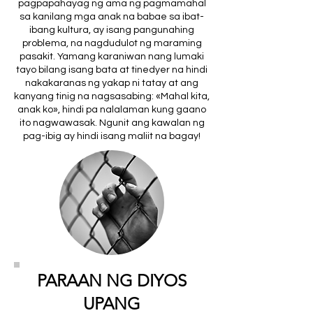
pagpapahayag ng ama ng pagmamahal
sa kanilang mga anak na babae sa ibat-
ibang kultura, ay isang pangunahing
problema, na nagdudulot ng maraming
pasakit. Yamang karaniwan nang lumaki
tayo bilang isang bata at tinedyer na hindi
nakakaranas ng yakap ni tatay at ang
kanyang tinig na nagsasabing: «Mahal kita,
anak ko», hindi pa nalalaman kung gaano
ito nagwawasak. Ngunit ang kawalan ng
pag-ibig ay hindi isang maliit na bagay!
PARAAN NG DIYOS
UPANG