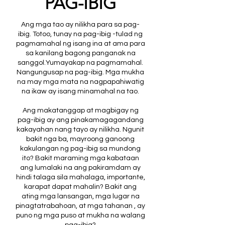
PAG-IBIG
Ang mga tao ay nilikha para sa pag-
ibig. Totoo, tunay na pag-ibig -tulad ng
pagmamahal ng isang ina at ama para
sa kanilang bagong panganak na
sanggol.Yumayakap na pagmamahal.
Nangungusap na pag-ibig. Mga mukha
na may mga mata na nagpapahiwatig
na ikaw ay isang minamahal na tao.
Ang makatanggap at magbigay ng
pag-ibig ay ang pinakamagagandang
kakayahan nang tayo ay nilikha. Ngunit
bakit nga ba, mayroong ganoong
kakulangan ng pag-ibig sa mundong
ito? Bakit maraming mga kabataan
ang lumalaki na ang pakiramdam ay
hindi talaga sila mahalaga, importante,
karapat dapat mahalin? Bakit ang
ating mga lansangan, mga lugar na
pinagtatrabahoan, at mga tahanan , ay
puno ng mga puso at mukha na walang