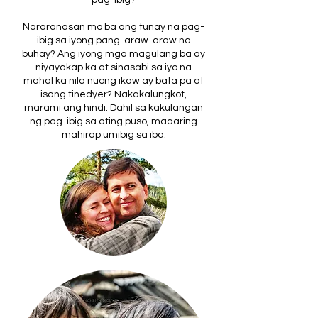
pag-ibig?
Nararanasan mo ba ang tunay na pag-
ibig sa iyong pang-araw-araw na
buhay? Ang iyong mga magulang ba ay
niyayakap ka at sinasabi sa iyo na
mahal ka nila nuong ikaw ay bata pa at
isang tinedyer? Nakakalungkot,
marami ang hindi. Dahil sa kakulangan
ng pag-ibig sa ating puso, maaaring
mahirap umibig sa iba.