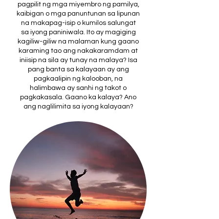
pagpilit ng mga miyembro ng pamilya,
kaibigan o mga panuntunan sa lipunan
na makapag-isip o kumilos salungat
sa iyong paniniwala. Ito ay magiging
kagiliw-giliw na malaman kung gaano
karaming tao ang nakakaramdam at
iniisip na sila ay tunay na malaya? Isa
pang banta sa kalayaan ay ang
pagkaalipin ng kalooban, na
halimbawa ay sanhi ng takot o
pagkakasala. Gaano ka kalaya? Ano
ang naglilimita sa iyong kalayaan?