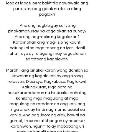
loob at labas, pero bakit tila nawawala ang
puro, simpleng galak na ito sa ating
paglaki?
Ano ang nagbibigay sa iyo ng
pinakamahusay na kagalakan sa buhay?
Ano ang nag-aalis ng kagalakan?
Katalinohan ang mag-isip ng kaunti
patungkol sa mga tanong na iyon, dahil
lahat tayo ay talagang may kagustuhan
sa totoong kagalakan.
Marahil ang pinaka-karaniwang dahilan sa
kawalan ng kagalakan ay ang sirang
relasyon, Diborsyo, Pag-abuso, Pagtakwil,
Kalungkutan, Mga bata na
nakakaramdaman na hindi sila mahal ng
kanilang mga magulang at mga
magulang na ramdam na ang kanilang
mga anak ay hindi nagmamalasakit sa
kanila. Ang pag-inom ng alak, bawal na
gamot, trabaho at libangan ay napaka-
karaniwan, ngunit ito ay mababang uri