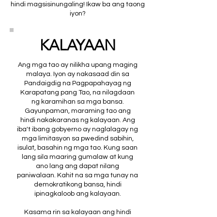
hindi magsisinungaling! Ikaw ba ang taong
iyon?
KALAYAAN
Ang mga tao ay nilikha upang maging
malaya. Iyon ay nakasaad din sa
Pandaigdig na Pagpapahayag ng
Karapatang pang Tao, na nilagdaan
ng karamihan sa mga bansa.
Gayunpaman, maraming tao ang
hindi nakakaranas ng kalayaan. Ang
iba't ibang gobyerno ay naglalagay ng
mga limitasyon sa pwedind sabihin,
isulat, basahin ng mga tao. Kung saan
lang sila maaring gumalaw at kung
ano lang ang dapat nilang
paniwalaan. Kahit na sa mga tunay na
demokratikong bansa, hindi
ipinagkaloob ang kalayaan.
Kasama rin sa kalayaan ang hindi