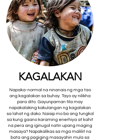
KAGALAKAN
Napaka-normal na ninanais ng mga tao
ang kagalakan sa buhay. Tayo ay nilikha
para dito. Gayunpaman tila may
napakalaking kakulangan ng kagalakan
sa lahat ng dako. Naisip mo ba ang tungkol
sa kung gaano karaming enerhiya at kahit
na pera ang iginugol natin upang maging
masaya? Napakalikas sa mga maliliit na
bata ang pagiging masayahin mula sa