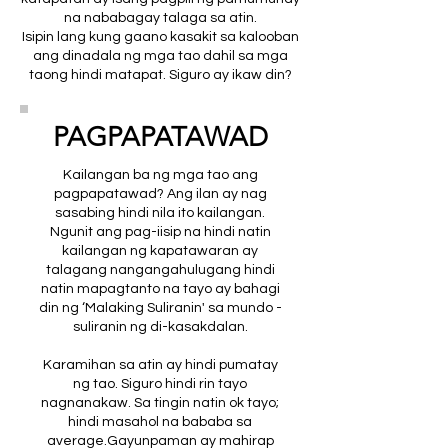
na nababagay talaga sa atin.
Isipin lang kung gaano kasakit sa kalooban
ang dinadala ng mga tao dahil sa mga
taong hindi matapat. Siguro ay ikaw din?
PAGPAPATAWAD
Kailangan ba ng mga tao ang
pagpapatawad? Ang ilan ay nag
sasabing hindi nila ito kailangan.
Ngunit ang pag-iisip na hindi natin
kailangan ng kapatawaran ay
talagang nangangahulugang hindi
natin mapagtanto na tayo ay bahagi
din ng ‘Malaking Suliranin' sa mundo -
suliranin ng di-kasakdalan.
Karamihan sa atin ay hindi pumatay
ng tao. Siguro hindi rin tayo
nagnanakaw. Sa tingin natin ok tayo;
hindi masahol na bababa sa
average.Gayunpaman ay mahirap