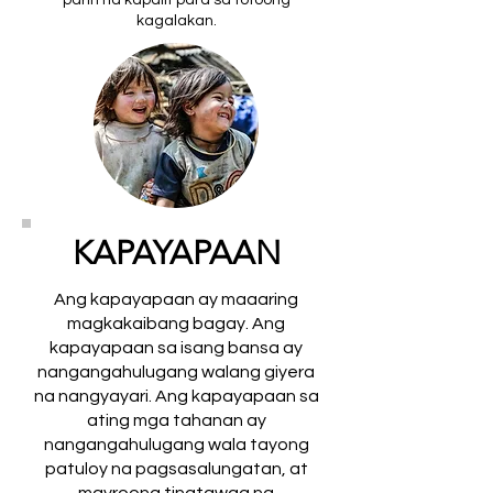
parin na kapalit para sa totoong
kagalakan.
KAPAYAPAAN
Ang kapayapaan ay maaaring
magkakaibang bagay. Ang
kapayapaan sa isang bansa ay
nangangahulugang walang giyera
na nangyayari. Ang kapayapaan sa
ating mga tahanan ay
nangangahulugang wala tayong
patuloy na pagsasalungatan, at