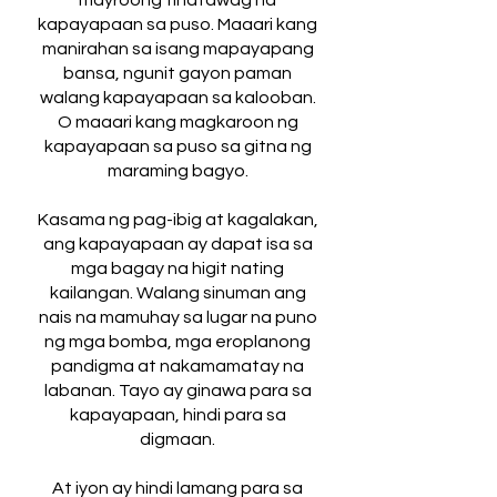
mayroong tinatawag na
kapayapaan sa puso. Maaari kang
manirahan sa isang mapayapang
bansa, ngunit gayon paman
walang kapayapaan sa kalooban.
O maaari kang magkaroon ng
kapayapaan sa puso sa gitna ng
maraming bagyo.
Kasama ng pag-ibig at kagalakan,
ang kapayapaan ay dapat isa sa
mga bagay na higit nating
kailangan. Walang sinuman ang
nais na mamuhay sa lugar na puno
ng mga bomba, mga eroplanong
pandigma at nakamamatay na
labanan. Tayo ay ginawa para sa
kapayapaan, hindi para sa
digmaan.
At iyon ay hindi lamang para sa