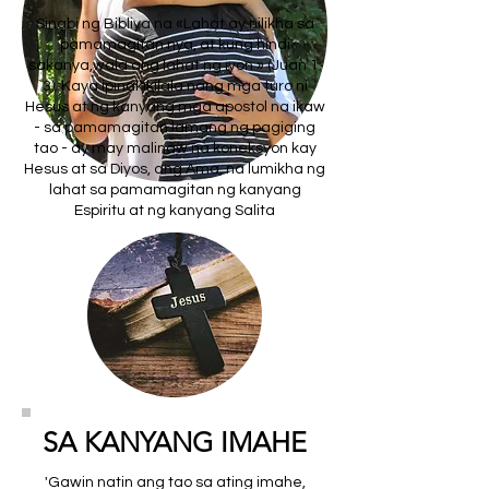
Sinabi ng Bibliya na «Lahat ay nilikha sa
pamamagitan nya, at kung hindi
sakanya,wala ang lahat ng iyon » (Juan 1:
3). Kaya ipinakikilala nang mga turo ni
Hesus at ng kanyang mga apostol na ikaw
- sa pamamagitan lamang ng pagiging
tao - ay may malinaw na koneksyon kay
Hesus at sa Diyos, ang Ama, na lumikha ng
lahat sa pamamagitan ng kanyang
Espiritu at ng kanyang Salita
SA KANYANG IMAHE
'Gawin natin ang tao sa ating imahe,