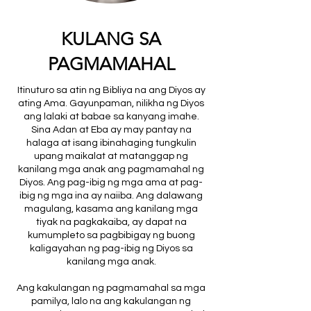
KULANG SA
PAGMAMAHAL
Itinuturo sa atin ng Bibliya na ang Diyos ay
ating Ama. Gayunpaman, nilikha ng Diyos
ang lalaki at babae sa kanyang imahe.
Sina Adan at Eba ay may pantay na
halaga at isang ibinahaging tungkulin
upang maikalat at matanggap ng
kanilang mga anak ang pagmamahal ng
Diyos. Ang pag-ibig ng mga ama at pag-
ibig ng mga ina ay naiiba. Ang dalawang
magulang, kasama ang kanilang mga
tiyak na pagkakaiba, ay dapat na
kumumpleto sa pagbibigay ng buong
kaligayahan ng pag-ibig ng Diyos sa
kanilang mga anak.
Ang kakulangan ng pagmamahal sa mga
pamilya, lalo na ang kakulangan ng