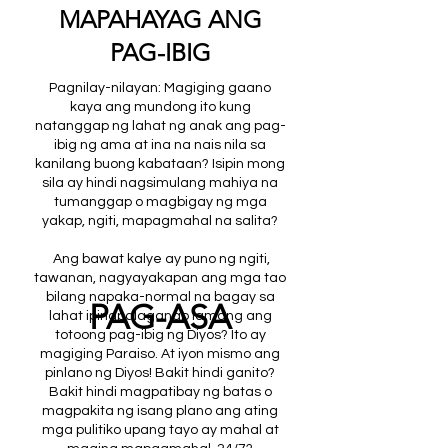
MAPAHAYAG ANG
PAG-IBIG
Pagnilay-nilayan: Magiging gaano
kaya ang mundong ito kung
natanggap ng lahat ng anak ang pag-
ibig ng ama at ina na nais nila sa
kanilang buong kabataan? Isipin mong
sila ay hindi nagsimulang mahiya na
tumanggap o magbigay ng mga
yakap, ngiti, mapagmahal na salita?
Ang bawat kalye ay puno ng ngiti,
tawanan, nagyayakapan ang mga tao
bilang napaka-normal na bagay sa
PAG-ASA
lahat ipinapalaganap lamang ang
totoong pag-ibig ng Diyos? Ito ay
magiging Paraiso. At iyon mismo ang
pinlano ng Diyos! Bakit hindi ganito?
Bakit hindi magpatibay ng batas o
magpakita ng isang plano ang ating
mga pulitiko upang tayo ay mahal at