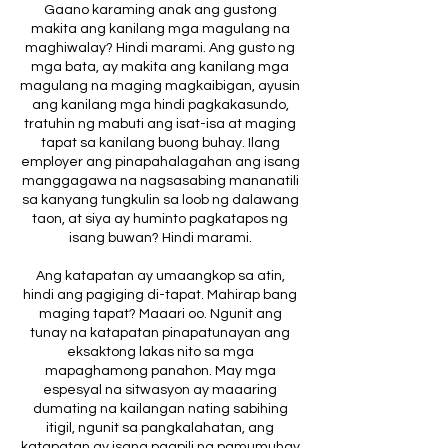
Gaano karaming anak ang gustong
makita ang kanilang mga magulang na
maghiwalay? Hindi marami. Ang gusto ng
mga bata, ay makita ang kanilang mga
magulang na maging magkaibigan, ayusin
ang kanilang mga hindi pagkakasundo,
tratuhin ng mabuti ang isat-isa at maging
tapat sa kanilang buong buhay. Ilang
employer ang pinapahalagahan ang isang
manggagawa na nagsasabing mananatili
sa kanyang tungkulin sa loob ng dalawang
taon, at siya ay huminto pagkatapos ng
isang buwan? Hindi marami.
Ang katapatan ay umaangkop sa atin,
hindi ang pagiging di-tapat. Mahirap bang
maging tapat? Maaari oo. Ngunit ang
tunay na katapatan pinapatunayan ang
eksaktong lakas nito sa mga
mapaghamong panahon. May mga
espesyal na sitwasyon ay maaaring
dumating na kailangan nating sabihing
itigil, ngunit sa pangkalahatan, ang
katapatan ay isang pagpili ng pamumuhay