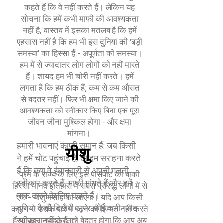
कहते हैं कि वे नहीं करते हैं। लेकिन यह
सोचना कि हमें कभी माफी की आवश्यकता
नहीं है, वास्तव में इसका मतलब है कि हमें
एहसास नहीं है कि हम भी इस दुनिया की 'बड़ी
समस्या' का हिस्सा हैं - अपूर्णता की समस्या।
हम में से ज्यादातर लोग लोगों को नहीं मारते
हैं। शायद हम भी चोरी नहीं करते। हमें
लगता है कि हम ठीक हैं; कम से कम औसत
से बदतर नहीं। फिर भी क्षमा किए जाने की
आवश्यकता को स्वीकार किए बिना एक पूरा
जीवन जीना मुश्किल होगा - और क्षमा
मांगना।
हमारी भावनाएं काफी समान हैं: जब किसी
यीशु
ने हमें चोट पहुंचाई है, तो हम सराहना करते
हैं कि क्या वे ईमानदारी से अपनी गलती
प्रेम के राज्य के लिए इस पासपोर्ट का बाकी
स्वीकार करते हैं, माफी मांगते हैं और हमें
हिस्सा मानव इतिहास में सबसे प्रसिद्ध लोगों में से
माफ करने के लिए कहते हैं।
एक - यीशु मसीह को लाएगा। यदि आप किसी
दुनिया कैसी दिखेगी अगर कोई कभी गलत
कारण से उसके बारे में पढ़ने की हिम्मत नहीं करते
हैं या पढ़ना चाहते हैं, तो बेहतर होगा कि आप अब
स्वीकार नहीं करता?