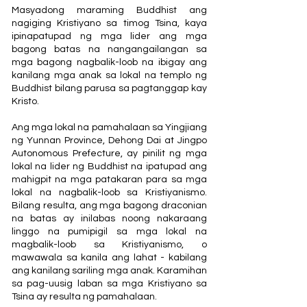
Masyadong maraming Buddhist ang
nagiging Kristiyano sa timog Tsina, kaya
ipinapatupad ng mga lider ang mga
bagong batas na nangangailangan sa
mga bagong nagbalik-loob na ibigay ang
kanilang mga anak sa lokal na templo ng
Buddhist bilang parusa sa pagtanggap kay
Kristo.
Ang mga lokal na pamahalaan sa Yingjiang
ng Yunnan Province, Dehong Dai at Jingpo
Autonomous Prefecture, ay pinilit ng mga
lokal na lider ng Buddhist na ipatupad ang
mahigpit na mga patakaran para sa mga
lokal na nagbalik-loob sa Kristiyanismo.
Bilang resulta, ang mga bagong draconian
na batas ay inilabas noong nakaraang
linggo na pumipigil sa mga lokal na
magbalik-loob sa Kristiyanismo, o
mawawala sa kanila ang lahat - kabilang
ang kanilang sariling mga anak. Karamihan
sa pag-uusig laban sa mga Kristiyano sa
Tsina ay resulta ng pamahalaan.