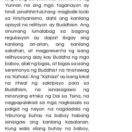
Yunnan na ang mga taganayon ay
hindi pinahihintulutang magbalik-loob
sa Kristiyanismo, dahil ang kanilang
opisyal na relihiyon ay Buddhism. Ang
sinumang lumalabag sa bagong
regulasyon ay dapat ibigay ang
kanilang ari-arian, ang kanilang
sakahan, at magpresenta ng isang
relihiyosong alay kay Buddha ng mga
baboy, alak ng bigas, at bigas sa isang
seremonya ng Buddhist na tinatawag
na 'Xizhaizi.' Ang "Xizhaizi" ay isang lokal
na ritwal ng sakripisyo para sa
Buddhism, na isinasagawa ng
minoryang etniko ng Dai sa Tsina, na
nagpapalakad sa mga nagkasala sa
paligid ng nayon na nagdadala ng
tributong buhay na baboy habang
isinisigaw ang kanilang kasalanan.
Kung wala silang buhay na baboy,