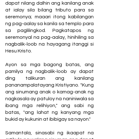
dapat nilang dalhin ang kanilang anak
at ialay sila bilang tributo para sa
seremonya; maaari itong kabilangan
ng pag-aalay sa kanila sa templo para
sa paglilingkod. Pagkatapos ng
seremonyal na pag-aalay, hinihiling sa
nagbalik-loob na hayagang itanggi si
Hesu Kristo.
Ayon sa mga bagong batas, ang
pamilya ng nagbalik-loob ay dapat
ding talikuran ang kanilang
pananampalatayang Kristiyano. "Kung
ang sinumang anak o kamag-anak ng
nagkasala ay patuloy na naniniwala sa
ibang mga relihiyon," ang sabi ng
batas, "ang lahat ng kanyang mga
bukid ay kukunin at ibibigay sa nayon."
Samantala, sinasabi ng ikaapat na