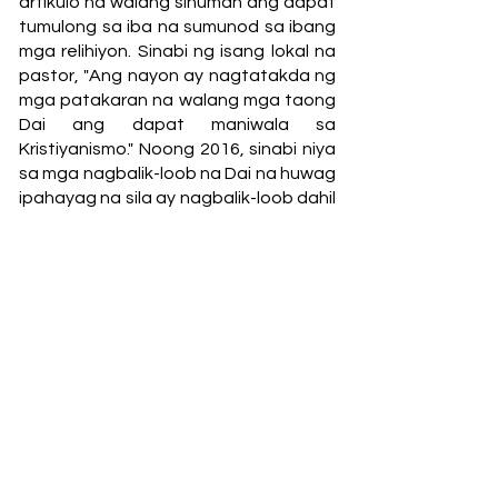
artikulo na walang sinuman ang dapat
tumulong sa iba na sumunod sa ibang
mga relihiyon. Sinabi ng isang lokal na
pastor, "Ang nayon ay nagtatakda ng
mga patakaran na walang mga taong
Dai ang dapat maniwala sa
Kristiyanismo." Noong 2016, sinabi niya
sa mga nagbalik-loob na Dai na huwag
ipahayag na sila ay nagbalik-loob dahil
ang ilan ay nakipaghiwalay sa kanilang
mga pamilya. Ang kalubhaan ng mga
kahihinatnan ay hindi kasing gaan ng
panganib ng mga Muslim na nagbalik-
loob upang sumunod sa ibang mga
relihiyon.
Ang Yingjiang ay may populasyon na
320,000 katao. Karamihan sa mga tao
ay mula sa tribong minorya ng Dai. Ang
mga taong Dai ay itinuturing na hindi
pa naaabot, ngunit nagbago iyon