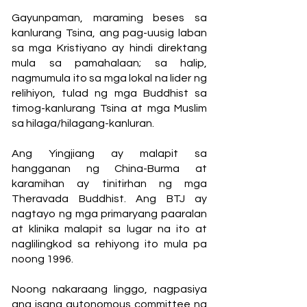
Gayunpaman, maraming beses sa
kanlurang Tsina, ang pag-uusig laban
sa mga Kristiyano ay hindi direktang
mula sa pamahalaan; sa halip,
nagmumula ito sa mga lokal na lider ng
relihiyon, tulad ng mga Buddhist sa
timog-kanlurang Tsina at mga Muslim
sa hilaga/hilagang-kanluran.
Ang Yingjiang ay malapit sa
hangganan ng China-Burma at
karamihan ay tinitirhan ng mga
Theravada Buddhist. Ang BTJ ay
nagtayo ng mga primaryang paaralan
at klinika malapit sa lugar na ito at
naglilingkod sa rehiyong ito mula pa
noong 1996.
Noong nakaraang linggo, nagpasiya
ang isang autonomous committee ng