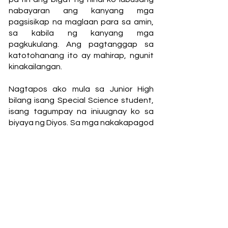
nabayaran ang kanyang mga
pagsisikap na maglaan para sa amin,
sa kabila ng kanyang mga
pagkukulang. Ang pagtanggap sa
katotohanang ito ay mahirap, ngunit
kinakailangan.
Nagtapos ako mula sa Junior High
bilang isang Special Science student,
isang tagumpay na iniuugnay ko sa
biyaya ng Diyos. Sa mga nakakapagod
na taon bilang isang working student,
nakatagpo ako ng maraming hamon,
ngunit sa panahong ito rin ako nakilala
at tinanggap si Hesu Kristo sa aking
buhay.
Lumaki ako na may kaunting
pagkakalantad sa simbahan o mas
malalim na pag-unawa sa Diyos.