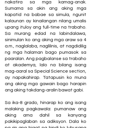
nakatira sa mga kamag-anak.
Sumama sa akin ang aking mga
kapatid na babae sa simula, ngunit
kalaunan ay kinailangan nilang umalis
upang ituloy ang full-time na trabaho.
Sa murang edad na labindalawa,
sinimulan ko ang aking mga araw sa 4
a.m., naglalaba, naglilinis, at nagdidilig
ng mga halaman bago pumasok sa
paaralan. Ang pagbalanse sa trabaho
at akademya, lalo na bilang isang
mag-aaral sa Special Science section,
ay napakahirap. Tatapusin ko muna
ang aking mga gawain bago harapin
ang aking takdang-aralin bawat gabi.
Sa ika-8 grado, hinarap ko ang isang
malaking pagkawala: pumanaw ang
aking ama dahil sa kanyang
pakikipaglaban sa adiksyon. Dala ko
pa rin ang bigat ng hindi ko lubusang