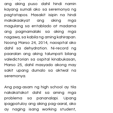
ang aking puso dahil hindi namin
kayang sumali ako sa seremonya ng
pagtatapos. Masakit isipin na hindi
makakaakyat ang aking mga
magulang sa entablado at madama
ang pagmamalaki sa aking mga
nagawa, sa kabila ng aming kahirapan.
Noong Marso 24, 2014, naospital ako
dahil sa dehydration. Ni-record ng
paaralan ang aking talumpati bilang
valedictorian sa ospital kinabukasan,
Marso 25, dahil masyado akong may
sakit upang dumalo sa aktwal na
seremonya.
Ang pag-asam ng high school ay tila
nakakatakot dahil sa aming mga
problema sa pananalapi. Upang
ipagpatuloy ang aking pag-aaral, ako
ay naging isang working student,