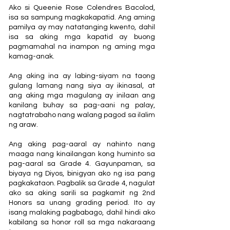
Ako si Queenie Rose Colendres Bacolod,
isa sa sampung magkakapatid. Ang aming
pamilya ay may natatanging kwento, dahil
isa sa aking mga kapatid ay buong
pagmamahal na inampon ng aming mga
kamag-anak.
Ang aking ina ay labing-siyam na taong
gulang lamang nang siya ay ikinasal, at
ang aking mga magulang ay inilaan ang
kanilang buhay sa pag-aani ng palay,
nagtatrabaho nang walang pagod sa ilalim
ng araw.
Ang aking pag-aaral ay nahinto nang
maaga nang kinailangan kong huminto sa
pag-aaral sa Grade 4. Gayunpaman, sa
biyaya ng Diyos, binigyan ako ng isa pang
pagkakataon. Pagbalik sa Grade 4, nagulat
ako sa aking sarili sa pagkamit ng 2nd
Honors sa unang grading period. Ito ay
isang malaking pagbabago, dahil hindi ako
kabilang sa honor roll sa mga nakaraang