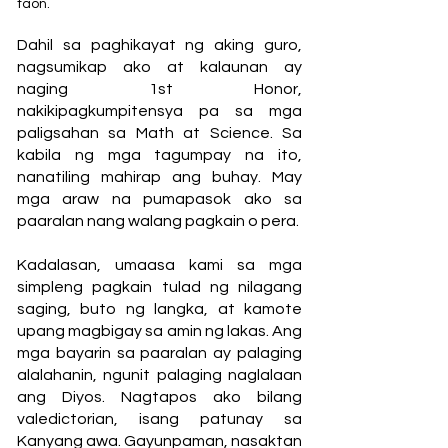
taon.
Dahil sa paghikayat ng aking guro,
nagsumikap ako at kalaunan ay
naging 1st Honor,
nakikipagkumpitensya pa sa mga
paligsahan sa Math at Science. Sa
kabila ng mga tagumpay na ito,
nanatiling mahirap ang buhay. May
mga araw na pumapasok ako sa
paaralan nang walang pagkain o pera.
Kadalasan, umaasa kami sa mga
simpleng pagkain tulad ng nilagang
saging, buto ng langka, at kamote
upang magbigay sa amin ng lakas. Ang
mga bayarin sa paaralan ay palaging
alalahanin, ngunit palaging naglalaan
ang Diyos. Nagtapos ako bilang
valedictorian, isang patunay sa
Kanyang awa. Gayunpaman, nasaktan