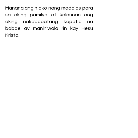
Mananalangin ako nang madalas para
sa aking pamilya at kalaunan ang
aking nakababatang kapatid na
babae ay maniniwala rin kay Hesu
Kristo.
Ako ay lubos na pinagpala ng biyaya
ng Diyos dahil ang Kanyang pag-ibig
ay magpakailanman! Gusto kong
hikayatin kayo na anuman ang mga
sitwasyong kinakaharap ninyo sa
buhay, manalangin dahil si Hesus ang
ating kaligtasan, at lahat ay posible sa
Diyos!
Salamat sa inyong lahat sa
pagbabasa ng aking testimonya, sa
Diyos ang kaluwalhatian, at pagpalain
kayo ng Diyos.