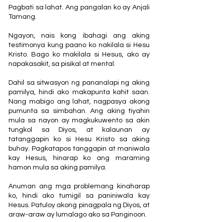
Pagbati sa lahat. Ang pangalan ko ay Anjali
Tamang.
Ngayon, nais kong ibahagi ang aking
testimonya kung paano ko nakilala si Hesu
Kristo. Bago ko makilala si Hesus, ako ay
napakasakit, sa pisikal at mental.
Dahil sa sitwasyon ng pananalapi ng aking
pamilya, hindi ako makapunta kahit saan.
Nang mabigo ang lahat, nagpasya akong
pumunta sa simbahan. Ang aking tiyahin
mula sa nayon ay magkukuwento sa akin
tungkol sa Diyos, at kalaunan ay
tatanggapin ko si Hesu Kristo sa aking
buhay. Pagkatapos tanggapin at maniwala
kay Hesus, hinarap ko ang maraming
hamon mula sa aking pamilya.
Anuman ang mga problemang kinaharap
ko, hindi ako tumigil sa paniniwala kay
Hesus. Patuloy akong pinagpala ng Diyos, at
araw-araw ay lumalago ako sa Panginoon.