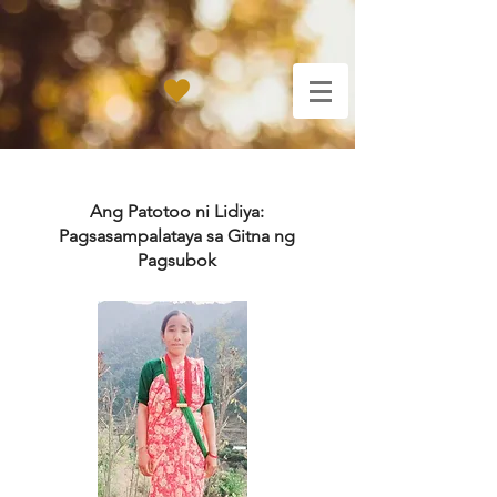
Ang Patotoo ni Lidiya:
Pagsasampalataya sa Gitna ng
Pagsubok