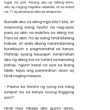
lugar na iyon. Noong ako ay labing-anim,
ako ay naging napaka-rebelde, at sa edad
na 17 ay pinalayas ako sa ampunan.
Bumalik ako sa aking mga lolo't lola, at
mayroong isang tiyuhin na nag-ayos
para sa akin na makitira sa aking ina.
Para sa akin, ito ay isang hindi kilalang
babae, at wala akong naramdamang
koneksyon o pagmamahal sa kanya.
Mahirap siyang kausapin. Inimbitahan
ako ng aking ina na tumira sa kanyang
bahay, ngunit kasal na siya sa ibang
lalaki, kaya ang paninirahan doon ay
hindi naging maayos.
- Paano ka tinrato ng iyong ina nang
lumipat ka sa kanya noong linggong
iyon?
Hindi niya talaga ako gusto doon,