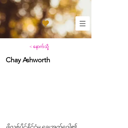
< နောက်သို့
Chay Ashworth
ဖိလစ်ပိုင်နိုင်ငံမှ ချေအက်ဝေါ့၏