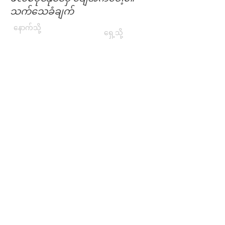
သက်သေခံချက်
နောက်သို့
ရှေ့သို့