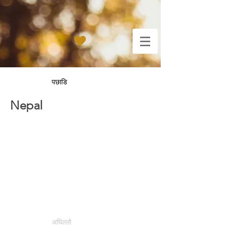
पछाडि
Nepal
अघिल्लो