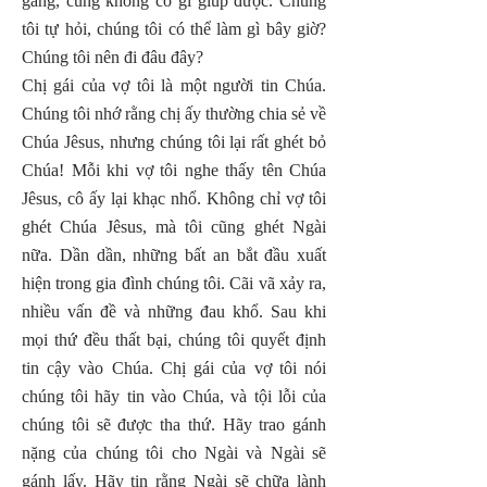
gắng, cũng không có gì giúp được. Chúng
tôi tự hỏi, chúng tôi có thể làm gì bây giờ?
Chúng tôi nên đi đâu đây?
Chị gái của vợ tôi là một người tin Chúa.
Chúng tôi nhớ rằng chị ấy thường chia sẻ về
Chúa Jêsus, nhưng chúng tôi lại rất ghét bỏ
Chúa! Mỗi khi vợ tôi nghe thấy tên Chúa
Jêsus, cô ấy lại khạc nhổ. Không chỉ vợ tôi
ghét Chúa Jêsus, mà tôi cũng ghét Ngài
nữa. Dần dần, những bất an bắt đầu xuất
hiện trong gia đình chúng tôi. Cãi vã xảy ra,
nhiều vấn đề và những đau khổ. Sau khi
mọi thứ đều thất bại, chúng tôi quyết định
tin cậy vào Chúa. Chị gái của vợ tôi nói
chúng tôi hãy tin vào Chúa, và tội lỗi của
chúng tôi sẽ được tha thứ. Hãy trao gánh
nặng của chúng tôi cho Ngài và Ngài sẽ
gánh lấy. Hãy tin rằng Ngài sẽ chữa lành