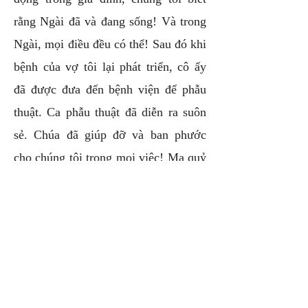
rằng Ngài đã và đang sống! Và trong
Ngài, mọi điều đều có thể! Sau đó khi
bệnh của vợ tôi lại phát triển, cô ấy
đã được đưa đến bệnh viện để phẫu
thuật. Ca phẫu thuật đã diễn ra suôn
sẻ. Chúa đã giúp đỡ và ban phước
cho chúng tôi trong mọi việc! Ma quỷ
mang đến nhiều trở ngại trong cuộc
sống của chúng ta, nhưng khi chúng
ta vững lòng đến với Chúa, Ngài sẽ
mở toang tất cả những cánh cửa đã
đóng.
Tôi muốn khích lệ tất cả các bạn: Nếu