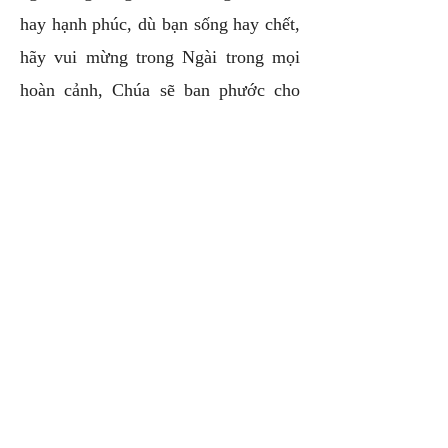
hay hạnh phúc, dù bạn sống hay chết,
hãy vui mừng trong Ngài trong mọi
hoàn cảnh, Chúa sẽ ban phước cho
bạn.
Chúa yêu bạn rất nhiều! Chúa ban
phước cho bạn!"