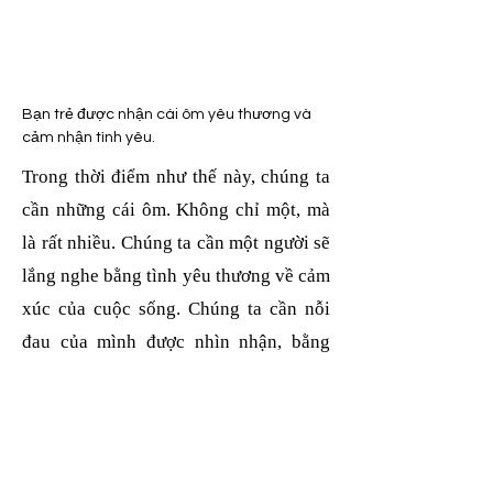
Bạn trẻ được nhận cái ôm yêu thương và 
cảm nhận tình yêu.
Trong thời điểm như thế này, chúng ta
cần những cái ôm. Không chỉ một, mà
là rất nhiều. Chúng ta cần một người sẽ
lắng nghe bằng tình yêu thương về cảm
xúc của cuộc sống. Chúng ta cần nỗi
đau của mình được nhìn nhận, bằng
cách nào đó. Chúng ta cần lòng trắc ẩn.
Vấn đề là mức độ tổn thương và đau
khổ này hoàn toàn quá sức chịu đựng.
Nhu cầu về tình yêu thương lớn hơn