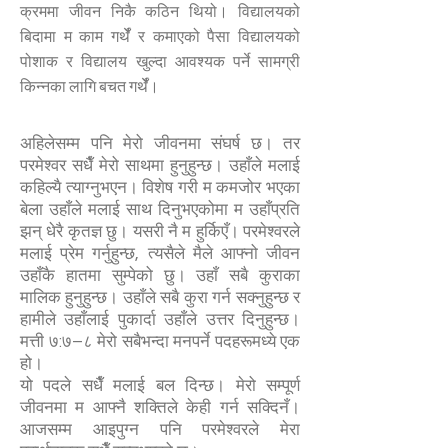
क्रममा जीवन निकै कठिन थियो। विद्यालयको
बिदामा म काम गर्थेँ र कमाएको पैसा विद्यालयको
पोशाक र विद्यालय खुल्दा आवश्यक पर्ने सामग्री
किन्नका लागि बचत गर्थेँ।
अहिलेसम्म पनि मेरो जीवनमा संघर्ष छ। तर
परमेश्वर सधैँ मेरो साथमा हुनुहुन्छ। उहाँले मलाई
कहिल्यै त्याग्नुभएन। विशेष गरी म कमजोर भएका
बेला उहाँले मलाई साथ दिनुभएकोमा म उहाँप्रति
झन् धेरै कृतज्ञ छु। यसरी नै म हुर्किएँ। परमेश्वरले
मलाई प्रेम गर्नुहुन्छ, त्यसैले मैले आफ्नो जीवन
उहाँकै हातमा सुम्पेको छु। उहाँ सबै कुराका
मालिक हुनुहुन्छ। उहाँले सबै कुरा गर्न सक्नुहुन्छ र
हामीले उहाँलाई पुकार्दा उहाँले उत्तर दिनुहुन्छ।
मत्ती ७:७–८ मेरो सबैभन्दा मनपर्ने पदहरूमध्ये एक
हो।
यो पदले सधैँ मलाई बल दिन्छ। मेरो सम्पूर्ण
जीवनमा म आफ्नै शक्तिले केही गर्न सक्दिनँ।
आजसम्म आइपुग्न पनि परमेश्वरले मेरा