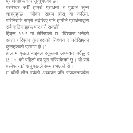
प्रार्थनाहरू सधैँ सुन्नुभएको छ।
परमेश्वर सधैँ हाम्रो प्रार्थना र पुकार सुन्न
चाहनुहुन्छ। जीवन सहज होस् वा कठिन,
परिस्थिति राम्रो नदेखिए पनि हामीले प्रार्थनाद्वारा
सबै कठिनाइहरू पार गर्न सक्छौँ।
हिब्रू ११:१ मा लेखिएको छ: "विश्वास भनेको
आशा गरिएका कुराहरूको निश्चय र नदेखिएका
कुराहरूको प्रमाण हो।"
हाल म एउटा बाइबल स्कूलमा अध्ययन गर्दैछु र
B.Th. को पहिलो वर्ष पूरा गरिसकेको छु। यो सबै
परमेश्वरको अनुग्रहले सम्भव भएको हो।
म बाँकी तीन वर्षको अध्ययन पनि सफलतापूर्वक
पूरा गर्न चाहन्छु। कृपया सधैँ मेरो लागि प्रार्थना
गरिदिनुहोस्। सबै प्रकारका कठिनाइहरूको
बीचमा पनि म राम्रो स्वास्थ्यका साथ आफ्नो
अध्ययन पूरा गर्न चाहन्छु। मेरो धर्मपिता
(Adoptive Father) ले मलाई सहयोग
गर्नुभएकोले नै मैले अध्ययन गर्न सकेको हुँ।
म विशेष रूपमा मेरा धर्मपिता आपा (उ बावी तुङ) र
उहाँको परिवारप्रति हार्दिक धन्यवाद व्यक्त गर्न
चाहन्छु, जसले सधैँ मलाई सहयोग गर्नुभएको छ।