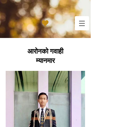
आरोनको गवाही
म्यानमार