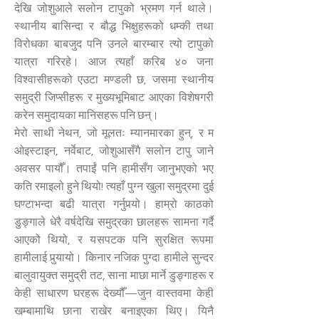
देखि जोशुआले सलोन टापुको भ्रमण गर्न थाले।
स्थानीय बासिन्दा र बौद्ध भिक्षुहरूको धम्की तथा
विरोधका बाबजुद पनि उनले बारम्बार त्यो टापुको
यात्रा गरिरहे। आज त्यहाँ करिब ४० जना
विश्वासीहरूको एउटा मण्डली छ, जसमा स्थानीय
समुद्री जिप्सीहरू र मुख्यभूमिबाट आएका विशेषगरी
करेन समुदायका मानिसहरू पनि छन्।
मेरो साथी नेथन, जो मूलतः म्यानमारका हुन्, र म
ओइस्टाइन, नर्वेबाट, जोशुआसँगै सलोन टापु जाने
अवसर पायौँ। तपाईं पनि हामीसँग जानुभएको भए
कति रमाइलो हुने थियो! त्यहाँ पुग्न खुला समुद्रमा दुई
घण्टाभन्दा बढी यात्रा गर्नुपर्‍यो। हाम्रो काठको
डुङ्गाले धेरै वर्षदेखि समुद्रका छालहरू सामना गर्दै
आएको थियो, र यसपटक पनि सुरक्षित रूपमा
हामीलाई पुर्‍यायो। किनार नजिक पुग्दा हामीले सुन्दर
बालुवायुक्त समुद्री तट, साना माछा मार्ने डुङ्गाहरू र
केही साधारण घरहरू देख्यौँ—जुन वास्तवमा केही
खम्बामाथि छाना राखेर बनाइएका थिए। यिनै