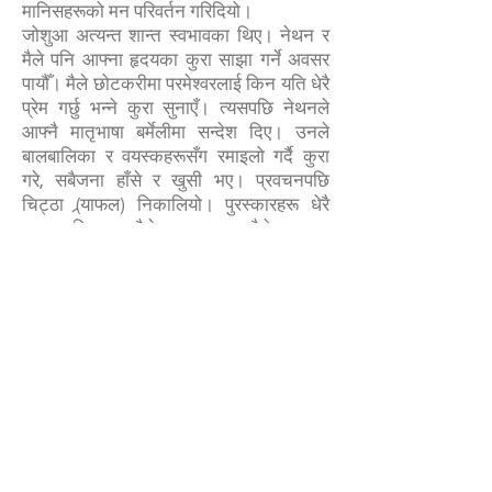
मानिसहरूको मन परिवर्तन गरिदियो।
जोशुआ अत्यन्त शान्त स्वभावका थिए। नेथन र
मैले पनि आफ्ना हृदयका कुरा साझा गर्ने अवसर
पायौँ। मैले छोटकरीमा परमेश्वरलाई किन यति धेरै
प्रेम गर्छु भन्ने कुरा सुनाएँ। त्यसपछि नेथनले
आफ्नै मातृभाषा बर्मेलीमा सन्देश दिए। उनले
बालबालिका र वयस्कहरूसँग रमाइलो गर्दै कुरा
गरे, सबैजना हाँसे र खुसी भए। प्रवचनपछि
चिट्ठा (र्‍याफल) निकालियो। पुरस्कारहरू धेरै
सामान्य थिए—कसैले साबुन पाए, कसैले कपालमा
लगाउने रिबन। तर सबैजना आफूले पाएको सानो
उपहारमा पनि अत्यन्तै खुसी थिए।
र्‍याफल सकिएपछि सभा समाप्त भएन। कोही पनि
घर फर्कन हतारिएन। अब इच्छुक जो-कोही
मञ्चमा गएर गीत गाउन सक्थ्यो। धेरै
बालबालिकाहरू उत्साहका साथ अगाडि आए।
त्यही बेला नेथनले मलाई बिस्तारै भने, “त्यो सानी
केटीले आफ्ना दुवै आमाबुबा गुमाएकी छिन्, अनि
ती दुई जना पनि।” त्यहाँ रहेका धेरै साना
बालबालिकामध्ये कम्तीमा ५–६ जना टुहुरा थिए।