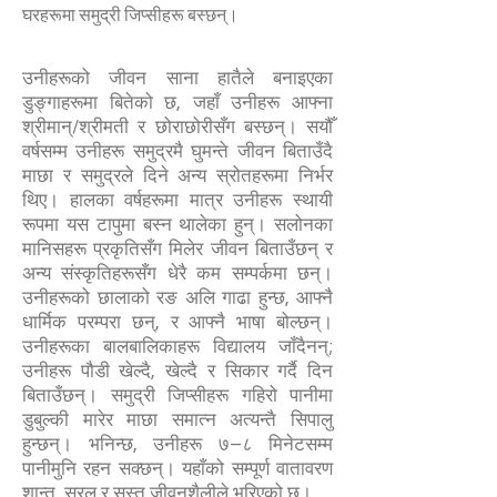
घरहरूमा समुद्री जिप्सीहरू बस्छन्।
उनीहरूको जीवन साना हातैले बनाइएका
डुङ्गाहरूमा बितेको छ, जहाँ उनीहरू आफ्ना
श्रीमान्/श्रीमती र छोराछोरीसँग बस्छन्। सयौँ
वर्षसम्म उनीहरू समुद्रमै घुमन्ते जीवन बिताउँदै
माछा र समुद्रले दिने अन्य स्रोतहरूमा निर्भर
थिए। हालका वर्षहरूमा मात्र उनीहरू स्थायी
रूपमा यस टापुमा बस्न थालेका हुन्। सलोनका
मानिसहरू प्रकृतिसँग मिलेर जीवन बिताउँछन् र
अन्य संस्कृतिहरूसँग धेरै कम सम्पर्कमा छन्।
उनीहरूको छालाको रङ अलि गाढा हुन्छ, आफ्नै
धार्मिक परम्परा छन्, र आफ्नै भाषा बोल्छन्।
उनीहरूका बालबालिकाहरू विद्यालय जाँदैनन्;
उनीहरू पौडी खेल्दै, खेल्दै र सिकार गर्दै दिन
बिताउँछन्। समुद्री जिप्सीहरू गहिरो पानीमा
डुबुल्की मारेर माछा समात्न अत्यन्तै सिपालु
हुन्छन्। भनिन्छ, उनीहरू ७–८ मिनेटसम्म
पानीमुनि रहन सक्छन्। यहाँको सम्पूर्ण वातावरण
शान्त, सरल र सुस्त जीवनशैलीले भरिएको छ।