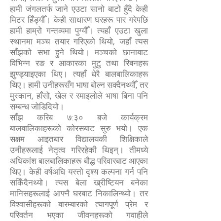
हामी जंगलतर्फ जाने एउटा सानो बाटो हुँदै केही
मिटर हिँड्यौँ। केही साधारण घरहरू पार गरेपछि
हामी हाम्रो गन्तव्यमा पुग्यौँ। त्यहाँ एउटा खुला
स्थानमा मञ्च तयार गरिएको थियो, जहाँ त्यस
साँझको सभा हुने थियो। मञ्चको छानाबाट
विभिन्न रङ र आकारका मुटु तथा रिबनहरू
झुण्ड्याइएका थिए। त्यहाँ धेरै बालबालिकाहरू
थिए। हामी उनीहरूसँग भाषा बोल्न सक्दैनथ्यौँ, तर
मुस्कान, हाँसो, खेल र रमाइलोले भाषा बिना पनि
सम्बन्ध जोडिदियो।
साँझ करिब ७:३० बजे कार्यक्रम
बालबालिकाहरूको कोरसबाट सुरु भयो। एक
सक्षम आइतबार विद्यालयकी शिक्षिकाले
उनीहरूलाई नेतृत्व गरिरहेकी थिइन्। तीमध्ये
अधिकांश बालबालिकाहरू बौद्ध परिवारबाट आएका
थिए। केही वर्षअघि यस्तो दृश्य कल्पना गर्न पनि
सकिँदैनथ्यो। त्यस बेला ख्रीष्टियन बनेका
मानिसहरूलाई आफ्नै घरबाट निकालिन्थ्यो। तर
विश्वासीहरूको बारम्बारको त्यागपूर्ण प्रेम र
परिवर्तन भएका जीवनहरूको गवाहीले