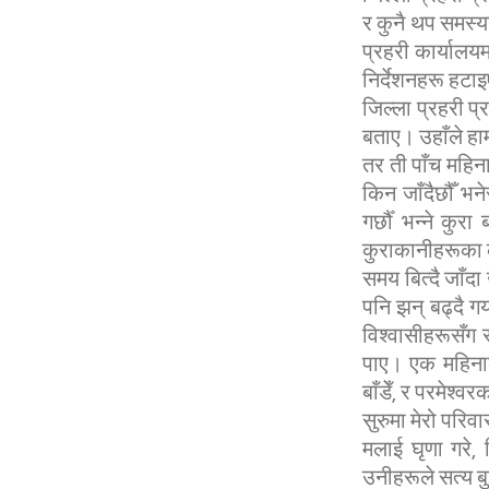
र कुनै थप समस्
प्रहरी कार्यालयम
निर्देशनहरू हटा
जिल्ला प्रहरी प्
बताए। उहाँले हा
तर ती पाँच महिना
किन जाँदैछौँ भने
गर्छौँ भन्ने कु
कुराकानीहरूका क
समय बित्दै जाँद
पनि झन् बढ्दै गय
विश्वासीहरूसँग स
पाए। एक महिनाको
बाँडेँ, र परमेश्
सुरुमा मेरो परिव
मलाई घृणा गरे, 
उनीहरूले सत्य बु