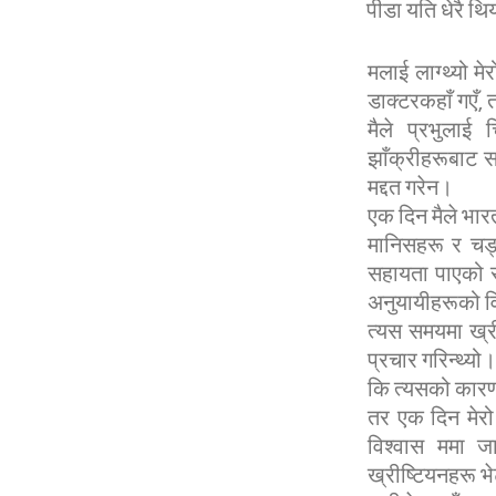
पीडा यति धेरै थ
मलाई लाग्थ्यो म
डाक्टरकहाँ गएँ, 
मैले प्रभुलाई 
झाँक्रीहरूबाट 
मद्दत गरेन।
एक दिन मैले भार
मानिसहरू र चङ्ग
सहायता पाएको र
अनुयायीहरूको व
त्यस समयमा ख्री
प्रचार गरिन्थ्यो।
कि त्यसको कारण 
तर एक दिन मेरो 
विश्वास ममा जाग
ख्रीष्टियनहरू भे