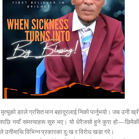
मृत्युको डरले ग्रसित मान बहादुरलाई निको पार्नुभयो। जब उनी ख्रीष्
्यसपछि नयाँ समस्याहरू सुरु भए। यो धेरैजसो हुने कुरा हो—छिमेकी
ूले उनीमाथि विभिन्न प्रकारका दुःख र विरोध खडा गरे।