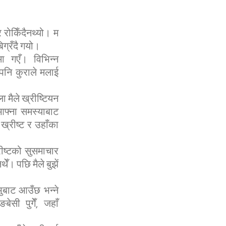
 रोकिँदैनथ्यो। म
िग्रँदै गयो।
मा गएँ। विभिन्न
पनि कुराले मलाई
 मैले ख्रीष्टियन
 आफ्ना समस्याबाट
्रीष्ट र उहाँका
रीष्टको सुसमाचार
ेँ। पछि मैले बुझें
भुबाट आउँछ भन्ने
बेसी पुगेँ, जहाँ