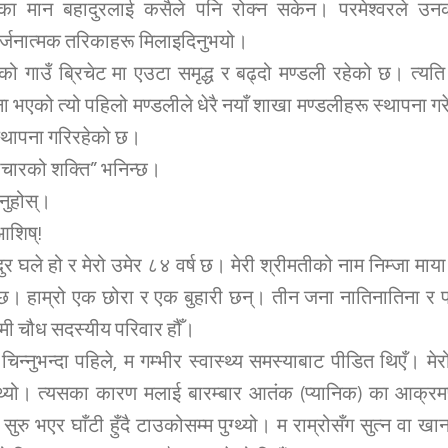
का मान बहादुरलाई कसैले पनि रोक्न सकेन। परमेश्वरले उनक
िर्जनात्मक तरिकाहरू मिलाइदिनुभयो।
 गाउँ ब्रिचेट मा एउटा समृद्ध र बढ्दो मण्डली रहेको छ। त्यति
 भएको त्यो पहिलो मण्डलीले धेरै नयाँ शाखा मण्डलीहरू स्थापना ग
स्थापना गरिरहेको छ।
ाचारको शक्ति” भनिन्छ।
्नुहोस्।
आशिष्!
ुर घले हो र मेरो उमेर ८४ वर्ष छ। मेरी श्रीमतीको नाम निम्जा माया
ुन्छ। हाम्रो एक छोरा र एक बुहारी छन्। तीन जना नातिनातिना र
ी चौध सदस्यीय परिवार हौँ।
 चिन्नुभन्दा पहिले, म गम्भीर स्वास्थ्य समस्याबाट पीडित थिएँ। मेर
न्थ्यो। त्यसका कारण मलाई बारम्बार आतंक (प्यानिक) का आक्रमण
ट सुरु भएर घाँटी हुँदै टाउकोसम्म पुग्थ्यो। म राम्रोसँग सुत्न वा ख