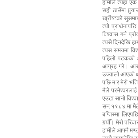
हामीले त्यहाँ ए
सही ठाउँमा पुर्‍
ख्रीष्टको सुसमाचा
त्यो प्रार्थनापछ
विश्वास गर्न प्
त्यसै दिनदेखि हामी
त्यस समयमा विश
पहिलो पटकको आ
आग्रह गरे। आराध
उज्यालो आएको क
पछि म र मेरो भति
मैले परमेश्वरला
एउटा सानो विश्
सन् १९८४ मा मैल
बप्तिस्मा लिएपछ
गर्‍यौँ। मेरो पर
हामीले आफ्नै मण्