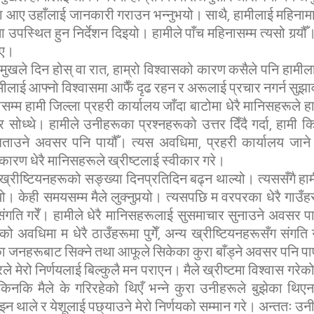
या आए उहाँलाई जानकारी गराउन भन्नुभयो। साथै, हामीलाई महिना
ा उपस्थित हुन निर्देशन दिइयो। हामीले पाँच महिनासम्म त्यसो गर्‍यौ
इए।
रमुखले दिन होस् वा रात, हाम्रो विश्वासको कारण कसैले पनि हामील
मीलाई आफ्नो विश्वासमा आफैँ दृढ रहन र अरूलाई प्रचार नगर्न सुझ
सम्म हामी जिल्ला प्रहरी कार्यालय जाँदा बाटोमा धेरै मानिसहरूले हाम
र सोध्थे। हामीले उनीहरूका प्रश्नहरूको उत्तर दिँदै गर्दा, हामी क
रा बताउने अवसर पनि पायौँ। त्यस अवधिमा, प्रहरी कार्यालय जान
ारण धेरै मानिसहरूले ख्रीष्टलाई स्वीकार गरे।
ा ख्रीष्टियनहरूको सङ्ख्या दिनप्रतिदिन बढ्न थाल्यो। त्यससँगै 
ो। केही समयसम्म मैले लुक्नुपर्‍यो। त्यसपछि म वरपरका धेरै गाउँहरू
ंगति गरेँ। हामीले धेरै मानिसहरूलाई सुसमाचार सुनाउने अवसर पायौ
 अवधिमा म धेरै ठाउँहरूमा पुगेँ, अन्य ख्रीष्टियनहरूसँग संगति ग
वरका जनहरूबाट सिक्ने तथा आफूले सिकेका कुरा बाँड्ने अवसर पनि पा
ारले मेरो निर्णयलाई बिल्कुलै मन पराएन। मैले ख्रीष्टमा विश्वास गर
किनकि मैले के गरिरहेको थिएँ भन्ने कुरा उनीहरूले बुझेका थि
झ्न थाले र येशूलाई पछ्याउने मेरो निर्णयको सम्मान गरे। अन्ततः उ