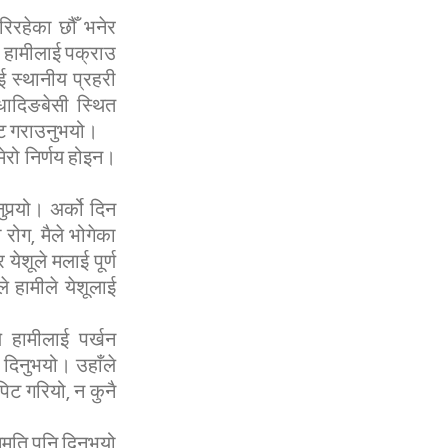
िरहेका छौँ भनेर
ाई हामीलाई पक्राउ
ई स्थानीय प्रहरी
धादिङबेसी स्थित
भेट गराउनुभयो।
मेरो निर्णय होइन।
ुपर्‍यो। अर्को दिन
रोग, मैले भोगेका
ेशूले मलाई पूर्ण
े हामीले येशूलाई
े हामीलाई पर्खन
 दिनुभयो। उहाँले
िट गरियो, न कुनै
ुमति पनि दिनुभयो