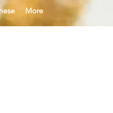
mese
More