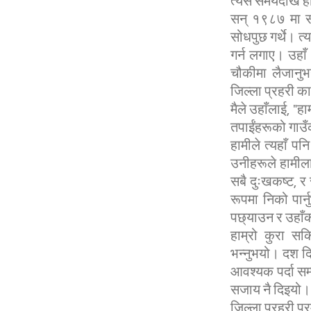
त्यसै समयदेखि ह
सन् १९८७ मा सत
सोधपुछ गर्थे। त्
गर्न लगाए। उहाँ
चौकीमा लैजानुभ
जिल्ला प्रहरी का
मैले उहाँलाई, "ह
तपाईंहरूको गाउँक
हामीले त्यहाँ पनि
उनीहरूले हामीला
सबै दुःखकष्ट, र
रूपमा निको पार्
पछ्याउन र उहाँक
हाम्रो कुरा सक
भन्नुभयो। दश दि
आवश्यक पर्दा सम
सजाय नै दिइयो।
जिल्ला प्रहरी प