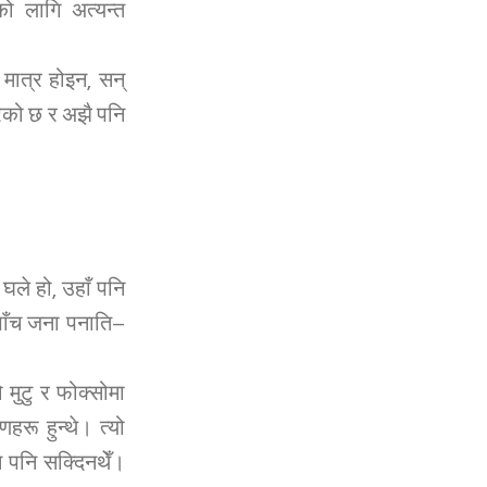
ो लागि अत्यन्त
 मात्र होइन, सन्
रेको छ र अझै पनि
 घले हो, उहाँ पनि
 पाँच जना पनाति–
ो मुटु र फोक्सोमा
हरू हुन्थे। त्यो
ान पनि सक्दिनथेँ।