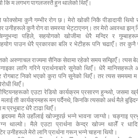
ियो कि म लगभग पागलजस्तै हुन थालेको थिएँ।
ेरो फोक्सोमा कुनै गम्भीर रोग छ। मेरो खोकी निकै पीडादायी थियो र
तर उनीहरूले कुनै रोग वा समस्या भेट्टाएनन्। तर मेरो अवस्था झन् ब
चिन्नुभन्दा पहिले, सहयोगको खोजीमा धेरै मन्दिर र गुम्बाहरू
सहयोग पाउन धेरै प्रकारका बलि र भेटीहरू पनि चढाएँ। तर कुनै 
तको अरुणाचल राज्यमा सैनिक सेवामा रहेको समय सम्झिएँ। त्यस बेला
ाइका लागि गरिने प्रार्थनाबारे सुनेको थिएँ। धेरै मानिसहरूले
 रोगबाट निको भएको कुरा पनि सुनेको थिएँ। तर त्यस समयमा म ख
िरोधी थिएँ।
ष्टियनहरूको एउटा रेडियो कार्यक्रम प्रसारण हुन्थ्यो, जसमा ख्
 मलाई ती कार्यक्रमहरू मन पर्दैनथे, किनकि त्यसको अर्थ मैले बुझ्दिनथ
म प्रभुबाट धेरै टाढा थिएँ।
हृदयमा मैले उहाँलाई खोज्नुपर्छ भन्ने भावना जाग्यो। चङ्गाइ प्र
्न थाल्यो। मैले एउटा प्रार्थना केन्द्र खोज्न थालेँ र धादिङ
टेर उनीहरूले मेरो लागि प्रार्थना गरून् भन्ने चाहना थियो।