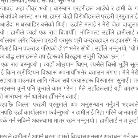
ाम्रो छिमेकीहरूबाट सतावट सुरु भयो।
ावट अझ तीव्र भयो। बारम्बार प्रहरीहरू आउँथे र हामी के गर
यसै वर्षको अगस्ट १५ मा, हाम्रा केही विरोधीहरूले प्रहरी प्रमुखल
 आउँदा म घरबाहिर बसेको थिएँ। उहाँले मलाई र मेरो जेठा दाजुला
यो। हामीले त्यहाँ एक रात बितायौँ। भोलिपल्ट उहाँले हामीलाई 
र्यालयमा लगेर जिल्ला प्रहरी प्रमुख श्री चन्द्रबहादुर खड्कासँग 
ामीलाई किन पक्राउ गरिएको हो?" भनेर सोधेँ। उहाँले भन्नुभयो, "यो 
ा बौद्ध लामाहरूले तपाईंहरूको विरुद्धमा उजुरी दिएका छन्।"
 एक रात बस्नुपर्‍यो। त्यहाँ ओछ्यान थिएन, त्यसैले चिसो भुइँमै सुत्न
ई किन ख्रीष्टियन विश्वास अपनायौँ भनेर बताउन लगाए। मैले मेरो 
 सहायता पाउनका लागि गरेका सबै प्रयासहरू विस्तारमा सुनाएँ। तर य
नुभएसम्म कुनै पनि कुराले काम गरेन। मैले उहाँहरूलाई यही कारणल
ो आराधना गर्न थालेका हौँ भनेर बताएँ।
िएपछि जिल्ला प्रहरी प्रमुखले थप अनुसन्धान गर्नुपर्ने भएकाल
नपछि उहाँ कार्यालयमा फर्कनुभयो र हामीलाई रिहा गरिने जानकारी
्पर्क गर्न सकिने अवस्थामा मात्र रहन भन्नुभयो। हामीलाई न त कुटप
्रमुखले हामीलाई आफ्नै घरमा हाम्रो विश्वासअनुसार आराधना गर्न अन