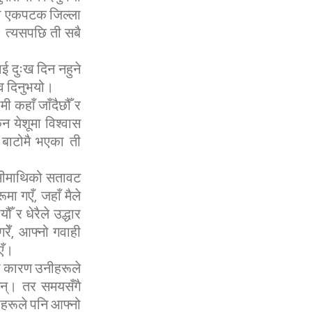
मा एकपटक जिल्ला
ँ। त्यसपछि ती सबै
ाई दुःख दिन नहुने
ाव दिनुभयो।
ी कहाँ जाँदैछौँ र
िन येशूमा विश्वास
े बाटोमै भएका ती
हामीमाथिको सतावट
मा गएँ, जहाँ मैले
ँ र धेरैले उद्धार
रेँ, आफ्नो गवाही
एँ।
ेको कारण उनीहरूले
एनन्। तर समयसँगै
नीहरूले पनि आफ्नो