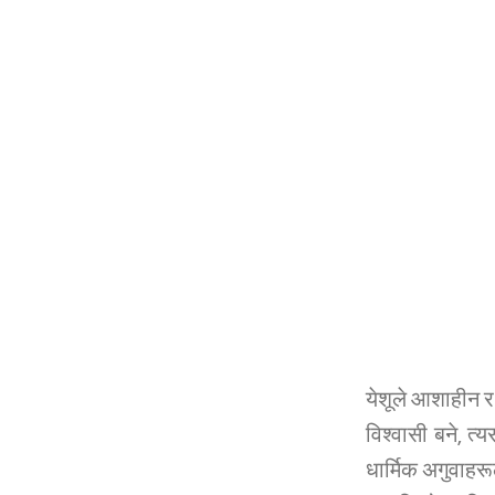
येशूले आशाहीन र 
विश्वासी बने, त
धार्मिक अगुवाहर