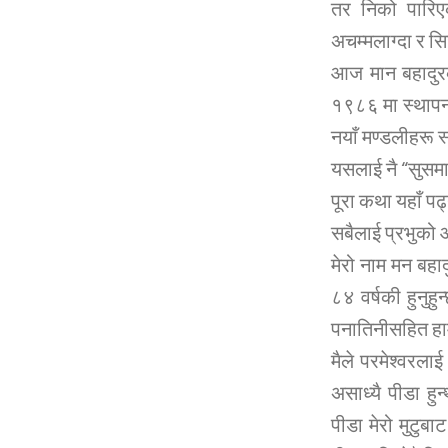
तर निको पारिए
अचम्मलाग्दा र स
आज मान बहादुरको
१९८६ मा स्थापना
नयाँ मण्डलीहरू 
यसलाई नै “सुसम
पूरा कथा यहाँ पढ
सबैलाई प्रभुको 
मेरो नाम मन बहाद
८४ वर्षकी हुनुह
पनातिनीसहित हाम
मैले परमेश्वरलाई
असाध्यै पीडा हु
पीडा मेरो मुटुबा