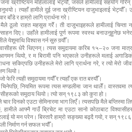
क जना ख्रीष्टियन महिलालाई भेट्यौँ, जसले हामीलाई सहयोग गरिन्
याउनुभयो। त्यहाँ हामीले दुई जना ख्रीष्टियन दाजुभाइलाई भेट्यौँ।
र बाँडे र हाम्रो लागि प्रार्थना गरे।
ि मैले ठूलो राहत महसुस गरेँ। ती दाजुभाइहरूले हामीलाई चिन्ता न
रोत्साहन दिए। उहाँले हामीलाई पूर्ण रूपमा स्वस्थ बनाउनुहुनेछ भन
ले येशूमाथि विश्वास गर्न सुरु गर्‍यौँ।
्वासीहरू धेरै थिएनन्। त्यस समुदायमा करिब १५–२० जना मात्र थ
गमन थियो, र म बिरामी पनि भएकाले उनीहरूले मलाई अगाडिको 
ना सकिएपछि उनीहरूले मेरो लागि प्रार्थना गरे, र त्यो मेरो 
्षण थियो।
जो फेरि त्यही समुदायमा गयौँ र त्यहाँ एक रात बस्यौँ।
ई चिनेपछि, नियमित रूपमा त्यस मण्डलीमा जान थालेँ। वास्तवमा त्य
वासीहरूको समुदाय थियो। त्यो सन् १९८३ को कुरा हो।
े चार दिनको एउटा सेमिनारमा भाग लिएँ। त्यसपछि मैले बप्तिस्मा लि
ि, हामीले आफ्नै गाउँ ब्रिचेट मा एउटा सानो कोठाबाट विश्वासीह
िवारलाई यो मन परेन। बिस्तारै हाम्रो सङ्ख्या बढ्दै गयो, र सन् १९८
डली निर्माण गर्न सफल भयौँ।