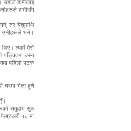
। उहाँले हामीलाई
 उनीहरूले हामीसँग
गर्न, तर येशूमाथि
ेर उनीहरूले भने।
िए। त्यहाँ मेरो
पङ्क्तिमा बस्न
जीवनमा पहिलो पटक
ो घरमा भेला हुने
एँ।
रूको समुदाय सुरु
६ फेब्रुअरी १८ मा