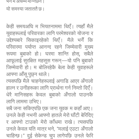
भने म अचम्म मान्नेछैन।
यो समस्या जताततै छ।
केही समयअघि म भियतनाममा थिएँ। त्यहाँ मैले
युवाहरूलाई परिवारका लागि परमेश्वरको योजना र
उद्देश्यबारे सिकाइरहेको थिएँ। मैले भनेँ कि
परिवारमा पर्याप्त आनन्द रहने जिम्मेवारी मुख्य
रूपमा बुबाको हो। घरमा शान्ति होस्, सबैले
आफूलाई सुरक्षित महसुस गरून्—यो पनि बुबाको
जिम्मेवारी हो। म बोलिरहेकै बेला केही युवाहरूले
आफ्ना आँसु पुछ्न थाले।
त्यसपछि मैले चाहनेहरूलाई अगाडि आएर अँगालो
हाल्न र उनीहरूका लागि प्रार्थना गर्न निम्तो दिएँ।
धेरै मानिसहरू केवल बुबाको अँगालो पाउनकै
लागि लाममा उभिए।
सबै जना सकिएपछि एक जना युवक म कहाँ आए।
उनले केही नभनी आफ्नो हातले मेरो घाँटी बेरिदिए
र आफ्नो टाउको मेरो काँधमा राखे। त्यसपछि
उनले केवल यति मात्र भने, "मलाई एउटा अँगालो
चाहिन्छ।" दुई सेकेन्ड चुप लागेपछि उनले फेरि