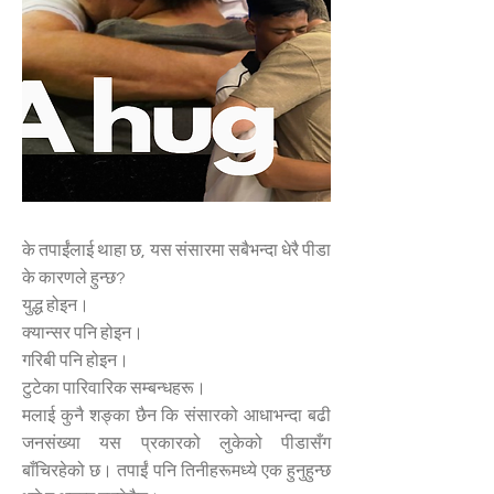
के तपाईंलाई थाहा छ, यस संसारमा सबैभन्दा धेरै पीडा
के कारणले हुन्छ?
युद्ध होइन।
क्यान्सर पनि होइन।
गरिबी पनि होइन।
टुटेका पारिवारिक सम्बन्धहरू।
मलाई कुनै शङ्का छैन कि संसारको आधाभन्दा बढी
जनसंख्या यस प्रकारको लुकेको पीडासँग
बाँचिरहेको छ। तपाईं पनि तिनीहरूमध्ये एक हुनुहुन्छ