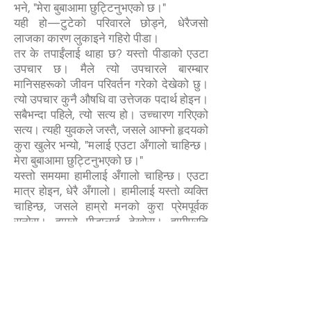
भने, "मेरा बुबाआमा छुट्टिनुभएको छ।"
यही हो—टुटेको परिवारले छोड्ने, धेरैजसो
लाजका कारण लुकाइने गहिरो पीडा।
तर के तपाईंलाई थाहा छ? यस्तो पीडाको एउटा
उपचार छ। मैले त्यो उपचारले बारम्बार
मानिसहरूको जीवन परिवर्तन गरेको देखेको छु।
त्यो उपचार कुनै औषधि वा उत्तेजक पदार्थ होइन।
सबैभन्दा पहिले, त्यो सत्य हो। उच्चारण गरिएको
सत्य। त्यही युवकले जस्तै, जसले आफ्नो हृदयको
कुरा खुलेर भन्यो, "मलाई एउटा अँगालो चाहिन्छ।
मेरा बुबाआमा छुट्टिनुभएको छ।"
यस्तो समयमा हामीलाई अँगालो चाहिन्छ। एउटा
मात्र होइन, धेरै अँगालो। हामीलाई यस्तो व्यक्ति
चाहिन्छ, जसले हाम्रो मनको कुरा प्रेमपूर्वक
सुनोस्। हाम्रो पीडालाई देखोस्। हामीप्रति
सहानुभूति देखाओस्।
तर समस्या के हो भने, यस्तो प्रकारको पीडा
संसारमा यति धेरै छ कि मानिसहरूको प्रेम मात्र
पर्याप्त हुँदैन। हामीलाई अझ ठूलो, अझ
शक्तिशाली सहारा चाहिन्छ।