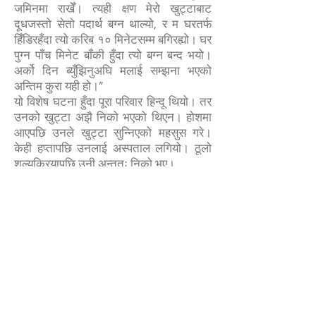
जमिनमा राखेँ। त्यही क्षण मेरो खुट्टाबाट
दूधजस्तो सेतो पदार्थ बग्न थाल्यो, र म घरतर्फ
हिँडिरहँदा त्यो करिब १० मिनेटसम्म बगिरह्यो। घर
पुग्न पाँच मिनेट बाँकी हुँदा त्यो बग्न बन्द भयो।
अर्को दिन ब्युँझिनुअघि मलाई सम्झना भएको
अन्तिम कुरा यही हो।”
यो विशेष घटना हुँदा पूरा परिवार हिन्दू थियो। तर
उनको खुट्टा अझै निको भएको थिएन। होशमा
आएपछि उनले खुट्टा सुन्निएको महसुस गरे।
केही हप्तापछि उनलाई अस्पताल लगियो। ठूलो
शल्यक्रियापछि उनी अन्ततः निको भए।
मृत्युपछिको जीवन अनुभव गरेपछि दिलक (Dilak)
लाई आत्मिक जीवन वास्तवमै हुन्छ भन्नेमा पूर्ण
विश्वास भयो। साथै, उनले त्यतिबेला चिन्ने हिन्दू
देवताहरूमध्ये कोही नभएको, तर एउटा मात्र
साँचो परमेश्वर हुनुहुन्छ भन्नेमा पनि विश्वास गरे।
त्यसपछि दिलक (Dilak) ले त्यो साँचो
परमेश्वरलाई खोज्न थाले।
उनले विभिन्न धर्महरूको अध्ययन गर्न थाले।
सुरुमा उनले धेरै वर्षसम्म हिन्दू धर्मग्रन्थहरू