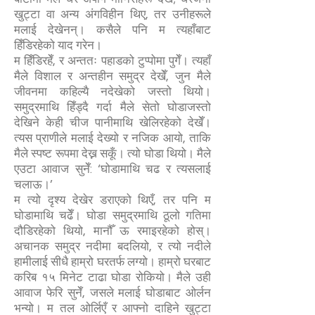
खुट्टा वा अन्य अंगविहीन थिए, तर उनीहरूले
मलाई देखेनन्। कसैले पनि म त्यहाँबाट
हिँडिरहेको याद गरेन।
म हिँडिरहेँ, र अन्ततः पहाडको टुप्पोमा पुगेँ। त्यहाँ
मैले विशाल र अन्तहीन समुद्र देखेँ, जुन मैले
जीवनमा कहिल्यै नदेखेको जस्तो थियो।
समुद्रमाथि हिँड्दै गर्दा मैले सेतो घोडाजस्तो
देखिने केही चीज पानीमाथि खेलिरहेको देखेँ।
त्यस प्राणीले मलाई देख्यो र नजिक आयो, ताकि
मैले स्पष्ट रूपमा देख्न सकूँ। त्यो घोडा थियो। मैले
एउटा आवाज सुनेँ: ‘घोडामाथि चढ र त्यसलाई
चलाऊ।’
म त्यो दृश्य देखेर डराएको थिएँ, तर पनि म
घोडामाथि चढेँ। घोडा समुद्रमाथि ठूलो गतिमा
दौडिरहेको थियो, मानौँ ऊ रमाइरहेको होस्।
अचानक समुद्र नदीमा बदलियो, र त्यो नदीले
हामीलाई सीधै हाम्रो घरतर्फ लग्यो। हाम्रो घरबाट
करिब १५ मिनेट टाढा घोडा रोकियो। मैले उही
आवाज फेरि सुनेँ, जसले मलाई घोडाबाट ओर्लन
भन्यो। म तल ओर्लिएँ र आफ्नो दाहिने खुट्टा