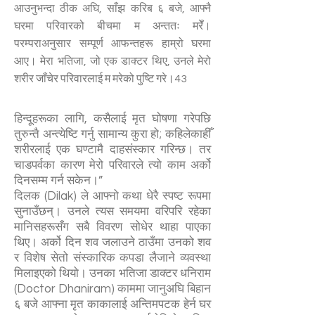
आउनुभन्दा ठीक अघि, साँझ करिब ६ बजे, आफ्नै
घरमा परिवारको बीचमा म अन्ततः मरेँ।
परम्पराअनुसार सम्पूर्ण आफन्तहरू हाम्रो घरमा
आए। मेरा भतिजा, जो एक डाक्टर थिए, उनले मेरो
शरीर जाँचेर परिवारलाई म मरेको पुष्टि गरे।43
हिन्दूहरूका लागि, कसैलाई मृत घोषणा गरेपछि
तुरुन्तै अन्त्येष्टि गर्नु सामान्य कुरा हो; कहिलेकाहीँ
शरीरलाई एक घण्टामै दाहसंस्कार गरिन्छ। तर
चाडपर्वका कारण मेरो परिवारले त्यो काम अर्को
दिनसम्म गर्न सकेन।”
दिलक (Dilak) ले आफ्नो कथा धेरै स्पष्ट रूपमा
सुनाउँछन्। उनले त्यस समयमा वरिपरि रहेका
मानिसहरूसँग सबै विवरण सोधेर थाहा पाएका
थिए। अर्को दिन शव जलाउने ठाउँमा उनको शव
र विशेष सेतो संस्कारिक कपडा लैजाने व्यवस्था
मिलाइएको थियो। उनका भतिजा डाक्टर धनिराम
(Doctor Dhaniram) काममा जानुअघि बिहान
६ बजे आफ्ना मृत काकालाई अन्तिमपटक हेर्न घर