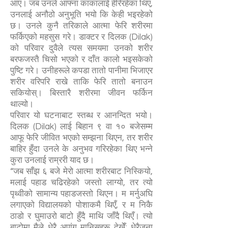
आए। जब उनले आफ्ना काकालाई हेरिरहेका थिए,
उनलाई अनौठो अनुभूति भयो कि केही भइरहेको
छ। उनले कुनै तरिकाले आत्मा फेरि शरीरमा
फर्किएको महसुस गरे। डाक्टर र दिलक (Dilak)
को परिवार दुवैले त्यस समयमा उनको शरीर
बरफजस्तै चिसो भएको र दाँत कालो भइसकेको
पुष्टि गरे। उनीहरूले कपडा तातो पानीमा भिजाएर
शरीर वरिपरि राखे ताकि फेरि तातो बनाउन
सकियोस्। बिस्तारै शरीरमा जीवन फर्किन
थाल्यो।
परिवार यो घटनाबाट स्तब्ध र आनन्दित भयो।
दिलक (Dilak) लाई बिहान ९ वा १० बजेसम्म
आफू फेरि जीवित भएको सम्झना थिएन, तर शरीर
बाहिर हुँदा उनले के अनुभव गरिरहेका थिए भन्ने
कुरा उनलाई राम्ररी याद छ।
“जब साँझ ६ बजे मेरो आत्मा शरीरबाट निस्कियो,
मलाई पहाड चढिरहेको जस्तो लाग्यो, तर त्यो
पृथ्वीको सामान्य पहाडजस्तो थिएन। म मर्नुअघि
लगाएको विद्यालयको पोशाकमै थिएँ, र म निकै
ठाडो र घुमाउरो बाटो हुँदै माथि जाँदै थिएँ। त्यो
बाटोमा मैले धेरै अपांग मानिसहरू देखेँ; धेरैजना