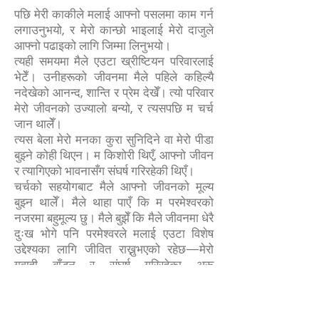
पछि मेरी काकीले मलाई आफ्नो पसलमा काम गर्न
लगाउनुभयो, र मेरो कान्छो भाइलाई मेरो दाजुले
आफ्नो पढाइको लागि जिम्मा लिनुभयो।
त्यही समयमा मैले एउटा ख्रीष्टियन परिवारलाई
भेटेँ। उनीहरूको जीवनमा मैले पहिले कहिल्यै
नदेखेको आनन्द, शान्ति र प्रेम देखेँ। त्यो परिवार
मेरो जीवनको उज्यालो बन्यो, र त्यसपछि म चर्च
जान थालेँ।
त्यस बेला मेरो मनका कुरा सुनिदिने वा मेरो पीडा
बुझ्ने कोही थिएन। म किशोरी थिएँ, आफ्नो जीवन
र त्यागिएको भावनासँग संघर्ष गरिरहेकी थिएँ।
चर्चको सहयोगबाट मैले आफ्नो जीवनको मूल्य
बुझ्न थालेँ। मैले थाहा पाएँ कि म परमेश्वरको
नजरमा बहुमूल्य छु। मैले बुझेँ कि मैले जीवनमा धेरै
दुःख भोगे पनि परमेश्वरले मलाई एउटा विशेष
उद्देश्यका लागि जीवित राख्नुभएको रहेछ—मेरो
गवाही बाँड्न र संघर्ष गरिरहेका अरू
मानिसहरूलाई आशा दिन।
परमेश्वरले मेरो जीवनमा मैले कल्पना नै नगरेको
तरिकाले काम गर्नुभयो। मैले महसुस गरेँ कि यति