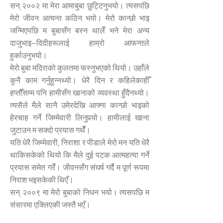
सन् २००२ मा मेरा आमाबुबा छुट्टिनुभयो। त्यसपछि
मेरो जीवन अत्यन्त कठिन भयो। मेरो कान्छो भाइ
जन्मिएपछि म बुबासँग बस्न थालेँ भने मेरा अन्य
दाजुभाइ–दिदीहरूलाई हाम्रो आफन्तले
हुर्काउनुभयो।
मेरो बुबा मदिराको कुलतमा फस्नुभएको थियो। उहाँले
कुनै काम गर्नुहुन्नथ्यो। धेरै दिन र कहिलेकाहीँ
हप्तौँसम्म पनि हामीसँग खानाको व्यवस्था हुँदैनथ्यो।
त्यसैले मैले सानै उमेरदेखि आफ्ना कान्छो भाइको
हेरचाह गर्ने जिम्मेवारी लिनुपर्‍यो। हामीलाई खाना
जुटाउन म सक्दो प्रयास गर्थेँ।
यति धेरै जिम्मेवारी, निराशा र पीडाले मेरो मन यति धेरै
थाकिसकेको थियो कि मैले दुई पटक आत्महत्या गर्ने
प्रयास समेत गरेँ। जीवनसँग संघर्ष गर्दै म पूर्ण रूपमा
निराश भइसकेकी थिएँ।
सन् २००९ मा मेरो बुबाको निधन भयो। त्यसपछि म
संसारमा एक्लिएकी जस्तै भएँ।