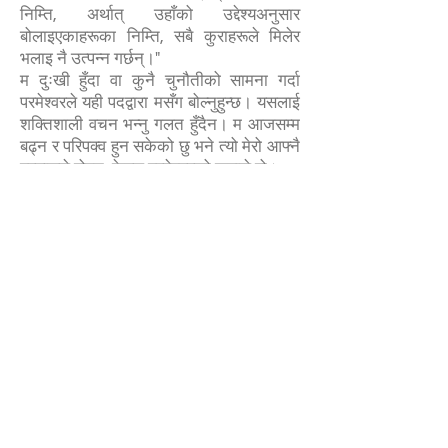
निम्ति, अर्थात् उहाँको उद्देश्यअनुसार
बोलाइएकाहरूका निम्ति, सबै कुराहरूले मिलेर
भलाइ नै उत्पन्न गर्छन्।"
म दुःखी हुँदा वा कुनै चुनौतीको सामना गर्दा
परमेश्वरले यही पदद्वारा मसँग बोल्नुहुन्छ। यसलाई
शक्तिशाली वचन भन्नु गलत हुँदैन। म आजसम्म
बढ्न र परिपक्व हुन सकेको छु भने त्यो मेरो आफ्नै
प्रयासले होइन, केवल परमेश्वरको कृपाले हो।
मैले गर्न सक्ने सबैभन्दा उत्तम कुरा भनेको प्रार्थना
गर्नु, परमेश्वरमा भरोसा गर्नु, उहाँको वचनमा
विश्वास गर्नु र उहाँले हरेक समयमा मलाई सहायता
गर्न सक्नुहुन्छ भन्ने कुरामा अटल रहनु हो। म
कमजोर हुँदा आफ्नो मनको कुरा मानिसहरूलाई
भन्नुभन्दा पहिले परमेश्वरसँग प्रार्थना गर्छु। उहाँ
सधैँ मेरा प्रार्थनाहरू सुन्नुहुन्छ र उचित समयमा
उत्तर दिनुहुन्छ।
मेरो गवाही पढ्ने प्रत्येक जनालाई म प्रोत्साहन
दिन चाहन्छु। परमेश्वर ढिलो गर्नुहुने परमेश्वर
होइन, तर उचित समयमा उत्तर दिनुहुने परमेश्वर
हुनुहुन्छ। हामीले विश्वासका साथ उहाँसँग