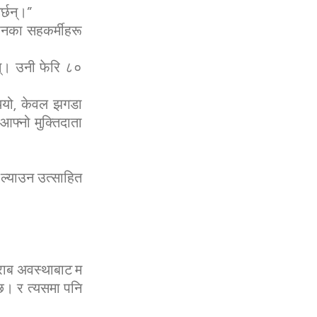
र्छन्।”
उनका सहकर्मीहरू
न्। उनी फेरि ८०
थियो, केवल झगडा
आफ्नो मुक्तिदाता
 ल्याउन उत्साहित
राब अवस्थाबाट म
 छ। र त्यसमा पनि