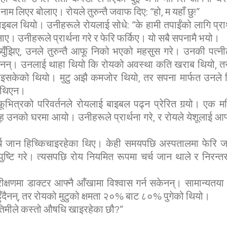
म लिएर बोलाए। रोयले तुरुन्तै जवाफ दिए: “हो, म यहाँ छु!”
ाइबल थियो। उनीहरूले रोयलाई सोधे: “के हामी तपाईंको लागि प्रार्थ
ए। उनीहरूले प्रार्थना गरे र फेरि फर्किए। यो सबै सपनामै भयो।
्युँझिए, उनले तुरुन्तै आफू निको भएको महसुस गरे। उनकी पत्नी
सकिनन्। उनलाई थाहा थियो कि रोयको अवस्था कति खराब थियो,
राइसकेको थियो। मुटु अझै कमजोर थियो, तर सपना मार्फत उनले
ा थिएन।
ूभित्रको परिवर्तनले रोयलाई बाइबल पढ्न प्रेरित गर्‍यो। एक म
ह उनको घरमा आयो। उनीहरूले प्रार्थना गरे, र रोयले येशूलाई आफ
च जान हिच्किचाइरहेका थिए। केही समयपछि अस्पतालमा फेरि जाँच
ुष्टि गरे। त्यसपछि रोय नियमित रूपमा चर्च जान थाले र निरन्तर
परीक्षणमा डाक्टर आफ्नै आँखामा विश्वास गर्न सकेनन्। सामान्यतया
ुँदैनन्, तर रोयको मुटुको क्षमता २०% बाट ८०% पुगेको थियो।
“तिमीले कस्तो औषधि खाइरहेका छौ?”