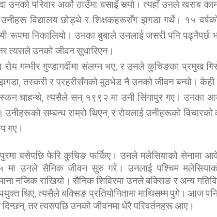
ँदा उनको परिवार अर्को ठाउँमा बसाइँ सर्‍यो। त्यहाँ उनले खराब का
 उनीहरू विद्यालय छोड्थे र शिक्षकहरूसँग झगडा गर्थे। १५ वर्ष
थायी रूपमा निकालियो। उनका बुबाले उनलाई जसरी पनि पढ्नैपर्छ 
 तर त्यसले उनको जीवन सुधारिएन।
ा रोय गम्भीर गुण्डागर्दीमा संलग्न भए, र उनले कुचिङका प्रमुख ग
गडा, तस्करी र प्रहरीसँगको मुठभेड नै उनको जीवन बन्यो। केह
िस्कन चाहन्थे, त्यसैले सन् १९९२ मा उनी सिंगापुर गए। उनका 
 उनीहरूको सम्बन्ध राम्रो थिएन, र रोयलाई उनीहरूको विचारको व
चाप गए।
ंगापुरमा बसेपछि फेरि कुचिङ फर्किए। उनले मलेसियाको सेनामा 
मा उनले सैनिक जीवन सुरु गरे। उनलाई पश्चिम मलेसियाको के
ीमाना नजिक राखियो। सैनिक शिविरमा उनले बक्सिङ र अन्य गतिविध
पयुक्त थिए, त्यसैले बक्सिङ प्रतियोगितामा माथिसम्म पुगे। आज पन
ण दिन्छन्, तर त्यसपछि उनको जीवनमा धेरै परिवर्तनहरू आए।