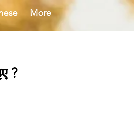
mese
More
इए ?