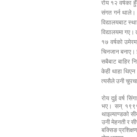
रोय १२ वर्षका हु
संगत गर्न थाले।
विद्यालयबाट स्
विद्यालयमा गए।
१७ वर्षको उमेरम
चिनजान बनाए। झ
सबैबाट बाहिर न
केही थाहा थिएन।
त्यसैले उनी चुप
रोय दुई वर्ष सि
भए। सन् १९९५ 
थाइल्याण्डको स
उनी मेहनती र सी
बक्सिङ प्रशिक्ष