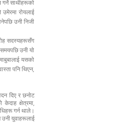
म गर्ने साथीहरूको
को उमेरमा रोयलाई
भनेपछि उनी निजी
िरोह सदस्यहरूसँग
ी समयपछि उनी यो
आमाबुबालाई यसको
ास्ता पनि थिएन,
आवेदन दिए र छनोट
दाह क्षेत्रमा,
िहरू गर्न थाले।
ि उनी युवाहरूलाई