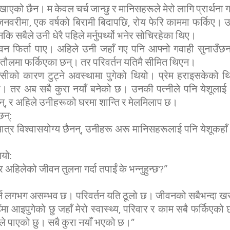
खाएको छैन। म केवल चर्च जान्छु र मानिसहरूले मेरो लागि प्रार्थना ग
वरीमा, एक वर्षको बिरामी बिदापछि, रोय फेरि काममा फर्किए। 
ि सबैले उनी धेरै पहिले मर्नुपर्थ्यो भनेर सोचिरहेका थिए।
वन फिर्ता पाए। अहिले उनी जहाँ गए पनि आफ्नो गवाही सुनाउँछ
 तौलमा फर्किएका छन्। तर परिवर्तन यतिमै सीमित थिएन।
सीको कारण टुट्ने अवस्थामा पुगेको थियो। प्रेम हराइसकेको 
ो। तर अब सबै कुरा नयाँ बनेको छ। उनकी पत्नीले पनि येशूलाई 
न्, र अहिले उनीहरूको घरमा शान्ति र मेलमिलाप छ।
छन्:
मात्र विश्वासयोग्य छैनन्, उनीहरू अरू मानिसहरूलाई पनि येशूकहाँ
यो:
अहिलेको जीवन तुलना गर्दा तपाईं के भन्नुहुन्छ?”
र्न लगभग असम्भव छ। परिवर्तन यति ठूलो छ। जीवनको सबैभन्दा ख
ँमा आइपुगेको छु जहाँ मेरो स्वास्थ्य, परिवार र काम सबै फर्किएको
ैले पाएको छु। सबै कुरा नयाँ भएको छ।”