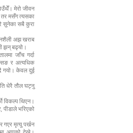
उँथेँ। मेरो जीवन
, तर मसँग त्यसका
े सुनेका सबै कुरा
ीवनशैली अझ खराब
्सी झन् बढ्यो।
लमा जाँच गर्दा
्सिङ र अत्यधिक
ै गयो। केवल दुई
ि धेरै तौल घट्नु
्को विकल्प थिएन।
, पीडाले भरिएको
गएर मृत्यु पर्खन
रमा आएको देखे।