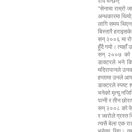
रोय भन्छन्:
“सेनामा राम्रो 
अन्धकारमा थियो,
लागि समय थिएन। म
बिस्तारै हराइस
सन् २००६ मा रो
हुँदै गयो। त्यहाँ
सन् २००७ को अ
डाक्टरले भने 
मदिरापानले उनक
हप्तामा उनले आफ
डाक्टरले स्पष्ट
भनेको मृत्यु नजि
पत्नी र तीन छोर
सन् २००८ को फे
र ज्वरोले ग्रस्त
त्यसै बेला एक र
भनेका थिए। त्