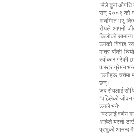
“मैले कुनै औषधि 
सन् २००९ को जन
अचम्मित भए, किनक
रोयले आफ्नो जी
किलोको सामान्य
उनको विवाह रक्
मात्र बाँकी थिय
स्वीकार गरेकी छ
पास्टर ग्रेमन भन्
“उनीहरू चर्चमा 
छन्।”
जब रोयलाई सोधि
“पहिलेको जीवन र 
उनले भने:
“यसलाई वर्णन ग
अहिले यस्तो ठाउ
प्रभुको आनन्द म