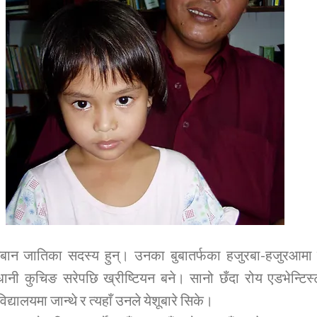
 इबान जातिका सदस्य हुन्। उनका बुबातर्फका हजुरबा-हजुरआमा 
ानी कुचिङ सरेपछि ख्रीष्टियन बने। सानो छँदा रोय एडभेन्टिस
द्यालयमा जान्थे र त्यहाँ उनले येशूबारे सिके।