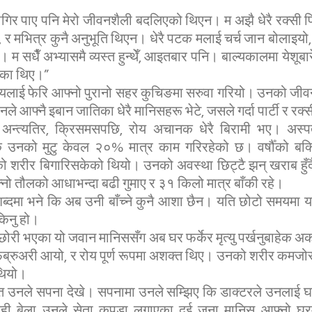
जागिर पाए पनि मेरो जीवनशैली बदलिएको थिएन। म अझै धेरै रक्सी पि
 र मभित्र कुनै अनुभूति थिएन। धेरै पटक मलाई चर्च जान बोलाइयो
 सधैँ अभ्यासमै व्यस्त हुन्थेँ, आइतबार पनि। बाल्यकालमा येशूबार
केका थिए।”
यलाई फेरि आफ्नो पुरानो सहर कुचिङमा सरुवा गरियो। उनको ज
 उनले आफ्नै इबान जातिका धेरै मानिसहरू भेटे, जसले गर्दा पार्टी र रक
न्त्यतिर, क्रिसमसपछि, रोय अचानक धेरै बिरामी भए। अस्पता
कि उनको मुटु केवल २०% मात्र काम गरिरहेको छ। वर्षौँको बक
ो शरीर बिगारिसकेको थियो। उनको अवस्था छिट्टै झन् खराब हुँद
्नो तौलको आधाभन्दा बढी गुमाए र ३१ किलो मात्र बाँकी रहे।
 शब्दमा भने कि अब उनी बाँच्ने कुनै आशा छैन। यति छोटो समयमा यत
किनु हो।
ाछोरी भएका यो जवान मानिससँग अब घर फर्केर मृत्यु पर्खनुबाहेक अर
ब्रुअरी आयो, र रोय पूर्ण रूपमा अशक्त थिए। उनको शरीर कमजोर
 थियो।
ात उनले सपना देखे। सपनामा उनले सम्झिए कि डाक्टरले उनलाई घर 
यही बेला उनले सेता कपडा लगाएका दुई जना मानिस आफ्नो घ