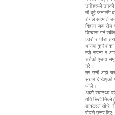
उनीहरूले उनको ना
ती दुई जनासँग ब
रोयले सहमति जना
बिहान जब रोय ब
विश्वास गर्न 
ज्वरो र पीडा ह
भन्नेमा कुनै शंक
त्यो सपना र आफ
चर्चको एउटा समू
गरे।
तर उनी अझै चर्
सुधार देखिएको प
थाले।
अर्को स्वास्थ्य 
यति छिटो निको ह
डाक्टरले सोधे: 
रोयले उत्तर दिए: