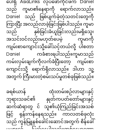
ပေါရှိ AsiaLinks လုပ်ဖော်ကိုင်ဖက် Daniel
သည် ကူမာ၏နေရာကို ရောက်လာသည်။
Daniel သည် ဖြစ်ပျက်ခဲ့တဲ့သတင်းတွေကို
ကြားပြီး အလည်လာခဲ့ခြင်းဖြစ်ပါသည်။ ကူမာ
သည် နှစ်ခြင်းခံယူခြင်းလည်းမရှိသေူ၊
အသင်းဝင်လည်းမဟုတ်ပေမဲ့ ကူမာကို
ကျမ်းစာကျောင်းသို့ခေါ်သင့်တယ်လို့ ပါစတာ
Daniel ကခံစားရပါသည်။ကူမာသည်
ကမ်းလှမ်းချက်ကိုလက်ခံပြီးတော့ ကျမ်းစာ
ကျောင်းသို့ ရောက်ရှိလာသည်။ ဒါဟာ သူ့
အတွက် ကြီးမားတဲ့စမ်းသပ်မှုတစ်ခုဖြစ်သည်။
ခရစ်ယာန် ထုံးတမ်းစဉ်လာများနှင့်
ဘုရားသခင်၏ နှုတ်ကပတ်တော်များနှင့်
ဆက်ဆံရာတွ င် သူ၏ယုံကြည်ခြင်းအသစ်
ဖြင့် ရုန်းကန်နေရသည်။ ကာလတစ်ခုလုံး
သည် ကွန်မြူနစ်ခေါင်းဆောင်အတွက် စိန်ခေါ်
မှုများနှင့် ပြည့်နေပါသည်။တစ်နေ့မှာတော့
ကြည်လင်သော ကောင်းကင်မှလျှပ်စစ်လျှပ်