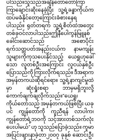
ပါသည်။သူသည်အချိန်တော်တော်ကြာ
ကြာချောင်းဆိုးနေခဲ့ပြီး သူ့ရဲ့ခန္ဓာကိုယ်က
ထပ်မခံနိုင်တော့ကြောင်းခံစားနေရ
ပါသည်။ ရုတ်တရက် သူ့ရဲ့စိတ်ထဲအတွေး
တစ်ခုဝင်လာပါသည်။ဤနီပေါကွန်မြူနစ်
ခေါင်းဆောင်သည် အစောပိုင်း
ရက်သတ္တပတ်အနည်းငယ်က နာမကျန်း
သူများကိုကုသပေးနိုင်သည့် ယေရှုဟုခေါ်
သော လူတစ်ဦးအကြောင်း လူငယ်နှစ်ဦး
ပြောသည်ကို ကြားလိုက်ရသည်။ ဒီအရာက
အမှန်တကယ်ဆိုရင်ရော။ သူ့ရဲ့နာကျင်မှုထဲ
မှာ ဆုံးရှုံးစရာ ဘာမှမရှိဘူးလို့
ကောက်ချက်ချလိုက်သည်။“ယေရှု၊
ကိုယ်တော်သည် အမှန်တကယ်ဖြစ်ပြီး ယခု
ပင် ကျွန်တော်ကို ကူညီရန် လာပါက၊
ကျွန်တော်ရဲ့ဘဝကို သင့်အားတစ်သက်လုံး
ပေးပါမယ်” ဟု သူသည်ပြောခဲ့သည်။ ကူမာ
အပြင်းဖျားနာခဲ့တာ၂၀၀၇ ခုနှစ် ဆောင်းဦး