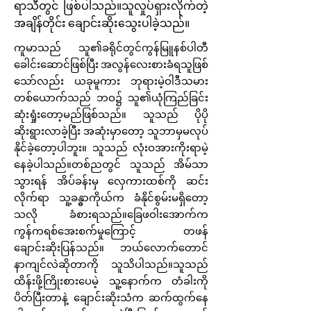
ရာသီတွင် ဖြစ်ပါသည်။သူလှုပ်ရှားလိုက်တဲ့
အချိန်တိုင်း ချောင်းဆိုးသွေးပါခဲ့သည်။
ကူမာသည် သူ၏ခရိုင်တွင်ကွန်မြူနစ်ပါတီ
ခေါင်းဆောင်ဖြစ်ပြီး အလွန်လေးစားခံရသူဖြစ်
သော်လည်း ယခုမူကား ဘုရားမဲ့ဝါဒီသမား
တစ်ယောက်သည် ဘဝ၌ သူ၏ယုံကြည်ခြင်း
ဆုံးရှုံးတော့မည်ဖြစ်သည်။ သူသည် ပိုပို
ဆိုးရွားလာခဲ့ပြီး အဆုံးမှာတော့ သူဘာမှမလုပ်
နိုင်ခဲ့တော့ပါဘူး။ သူသည် လုံးဝအားကိုးရာမဲ့
နေခဲ့ပါသည်။တစ်ညတွင် သူသည် အိမ်သာ
သွားရန် အိပ်ခန်းမှ လှေကားထစ်ကို ဆင်း
လိုက်ရာ သူ့ခန္ဓာကိုယ်က ခံနိုင်စွမ်းမရှိတော့
သလို ခံစားရသည်။ခြေဖဝါးအောက်က
ကွန်ကရစ်အေးစက်မှုကြောင့် တဖန်
ချောင်းဆိုးပြန်သည်။ ဘယ်လောက်တောင်
နာကျင်လဲဆိုတာကို သူသိပါသည်။သူသည်
ထိန်းဖို့ကြိုးစားပေမဲ့ သူ့နောက်က တံခါးကို
ပိတ်ပြီးတာနဲ့ ချောင်းဆိုးသံက ဆက်ထွက်နေ