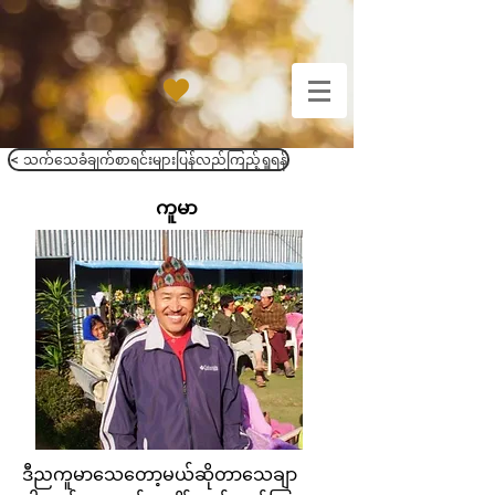
< သက်သေခံချက်စာရင်းများပြန်လည်ကြည့်ရှုရန်
ကူမာ
ဒီညကူမာသေတော့မယ်ဆိုတာသေချာ