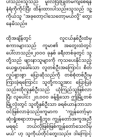
ပါသည်။သူသည် မူးလဲပြီးပြုတ်မကျစေရန်
နံရံကိုကိုင်ပြီး ထိန်းထားပါသည်။သူသည် သူ့
ကိုယ်သူ “အခုတော့ငါသေတော့မယ်လို့” တွေး
နေမိသည်။
ထိုအချိန်တွင် လူငယ်နှစ်ဦးထံမှ
စကားများသည် ကူမာ၏ အတွေးထဲတွင်
ပေါ်လာသည်။၂၀၀၀ ခုနှစ် ခရီးတစ်ခုတွင် သူ
တို့သည် ဖျားနာသူများကို ကုသပေးနိုင်သည့်
ယေရှုဟုခေါ်သော လူတစ်ဦးအကြောင်း စိတ်
လှုပ်ရှားစွာ ပြောဆိုသည်ကို တစ်စုံတစ်ဦးမှ
ကြားခဲ့ရကြောင်း သူတို့ကသူ့အား ပြောပြခဲ့
သည်။ထိုလူနှစ်ဦးသည် ယုံကြည်သူဖြစ်လာ
ပြီး လူပေါင်း ၂၀,၀၀၀ ခန့်ရှိသော ဤမြို့တစ်
မြို့လုံးတွင် သူတို့နှစ်ဦးသာ ခရစ်ယာန်ဘာသာ
ဝင်ဖြစ်လာခဲ့သည်။ကူမာက "ကျွန်တော့်မှာ
ဆုံးရှုံးစရာဘာမှမရှိဘူး၊ ကျွန်တော်အကူအညီ
မရရင် ဘယ်လိုဖြစ်ဖြစ်ကျွန်တော်သေလိမ့်
မယ်" ဟု သူကိုယ်တိုင်တွေးသည်။ ဒါကြောင့်