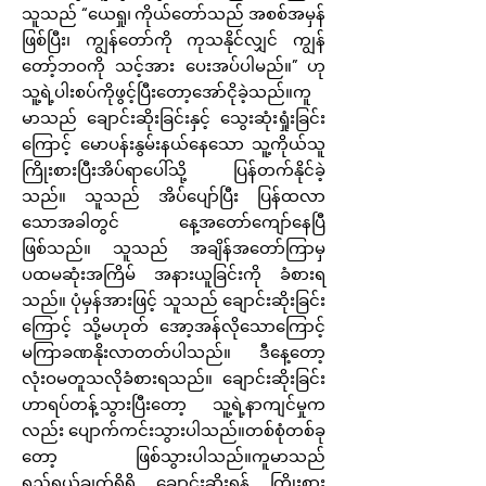
သူသည် “ယေရှု၊ ကိုယ်တော်သည် အစစ်အမှန်
ဖြစ်ပြီး၊ ကျွန်တော်ကို ကုသနိုင်လျှင် ကျွန်
တော့်ဘဝကို သင့်အား ပေးအပ်ပါမည်။” ဟု
သူ့ရဲ့ပါးစပ်ကိုဖွင့်ပြီးတော့အော်ငိုခဲ့သည်။ကူ
မာသည် ချောင်းဆိုးခြင်းနှင့် သွေးဆုံးရှုံးခြင်း
ကြောင့် မောပန်းနွမ်းနယ်နေသော သူ့ကိုယ်သူ
ကြိုးစားပြီးအိပ်ရာပေါ်သို့ ပြန်တက်နိုင်ခဲ့
သည်။ သူသည် အိပ်ပျော်ပြီး ပြန်ထလာ
သောအခါတွင် နေ့အတော်ကျော်နေပြီ
ဖြစ်သည်။ သူသည် အချိန်အတော်ကြာမှ
ပထမဆုံးအကြိမ် အနားယူခြင်းကို ခံစားရ
သည်။ ပုံမှန်အားဖြင့် သူသည် ချောင်းဆိုးခြင်း
ကြောင့် သို့မဟုတ် အော့အန်လိုသောကြောင့်
မကြာခဏနိုးလာတတ်ပါသည်။ ဒီနေ့တော့
လုံးဝမတူသလိုခံစားရသည်။ ချောင်းဆိုးခြင်း
ဟာရပ်တန့်သွားပြီးတော့ သူ့ရဲ့နာကျင်မှုက
လည်း ပျောက်ကင်းသွားပါသည်။တစ်စုံတစ်ခု
တော့ ဖြစ်သွားပါသည်။ကူမာသည်
ရည်ရွယ်ချက်ရှိရှိ ချောင်းဆိုးရန် ကြိုးစား