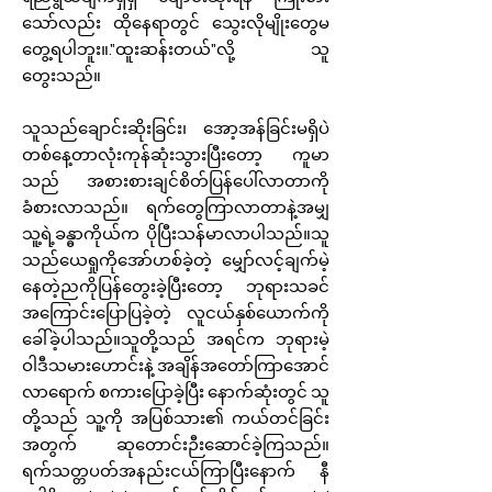
သော်လည်း ထိုနေရာတွင် သွေးလိုမျိုးတွေမ
တွေ့ရပါဘူး။."ထူးဆန်းတယ်"လို့ သူ
တွေးသည်။
သူသည်ချောင်းဆိုးခြင်း၊ အော့အန်ခြင်းမရှိပဲ
တစ်နေ့တာလုံးကုန်ဆုံးသွားပြီးတော့ ကူမာ
သည် အစားစားချင်စိတ်ပြန်ပေါ်လာတာကို
ခံစားလာသည်။ ရက်တွေကြာလာတာနဲ့အမျှ
သူ့ရဲ့ခန္ဓာကိုယ်က ပိုပြီးသန်မာလာပါသည်။သူ
သည်ယေရှုကိုအော်ဟစ်ခဲ့တဲ့ မျှော်လင့်ချက်မဲ့
နေတဲ့ညကိုပြန်တွေးခဲ့ပြီးတော့ ဘုရားသခင်
အကြောင်းပြောပြခဲ့တဲ့ လူငယ်နှစ်ယောက်ကို
ခေါ်ခဲ့ပါသည်။သူတို့သည် အရင်က ဘုရားမဲ့
ဝါဒီသမားဟောင်းနဲ့ အချိန်အတော်ကြာအောင်
လာရောက် စကားပြောခဲ့ပြီး နောက်ဆုံးတွင် သူ
တို့သည် သူ့ကို အပြစ်သား၏ ကယ်တင်ခြင်း
အတွက် ဆုတောင်းဉီးဆောင်ခဲ့ကြသည်။
ရက်သတ္တပတ်အနည်းငယ်ကြာပြီးနောက် နီ