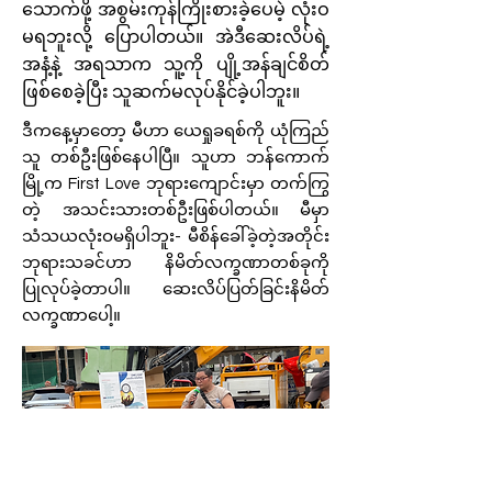
သောက်ဖို့ အစွမ်းကုန်ကြိုးစားခဲ့ပေမဲ့ လုံးဝ
မရဘူးလို့ ပြောပါတယ်။ အဲဒီဆေးလိပ်ရဲ့
အနံ့နဲ့ အရသာက သူ့ကို ပျို့အန်ချင်စိတ်
ဖြစ်စေခဲ့ပြီး သူဆက်မလုပ်နိုင်ခဲ့ပါဘူး။
ဒီကနေ့မှာတော့ မီဟာ ယေရှုခရစ်ကို ယုံကြည်
သူ တစ်ဦးဖြစ်နေပါပြီ။ သူဟာ ဘန်ကောက်
မြို့က First Love ဘုရားကျောင်းမှာ တက်ကြွ
တဲ့ အသင်းသားတစ်ဦးဖြစ်ပါတယ်။ မီမှာ
သံသယလုံးဝမရှိပါဘူး- မီစိန်ခေါ်ခဲ့တဲ့အတိုင်း
ဘုရားသခင်ဟာ နိမိတ်လက္ခဏာတစ်ခုကို
ပြုလုပ်ခဲ့တာပါ။ ဆေးလိပ်ပြတ်ခြင်းနိမိတ်
လက္ခဏာပေါ့။