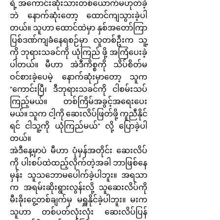
ရဲ့ အကောင်းဆုံးသားတစ်ယောက်မဟုတ်ခဲ့
ဘဲ နောက်ဆုံးတော့ ထောင်ကျသွားခဲ့ပါ
တယ်။ သူဟာ ထောင်ထဲမှာ နှစ်အတော်ကြာ
ပြစ်ဒဏ်ကျခံနေရစဉ်မှာ လူတစ်ဦးက သူ့
ကို ဘုရားသခင်ကို ယုံကြည် ဖို့ အကြံပေးခဲ့
ပါတယ်။ မီဟာ အဲဒီကိစ္စကို သိပ်စိတ်မ
ဝင်စားခဲ့ပေမဲ့ နောက်ဆုံးမှာတော့ သူက
"ကောင်းပြီ၊ ဒီဘုရားသခင်ကို ငါစမ်းသပ်
ကြည့်မယ်။ တစ်ကြိမ်အခွင့်အရေးပေး
မယ်။ သူက ငါ့ကို ဆေးလိပ်ဖြတ်ဖို့ ကူညီနိုင်
ရင် ငါသူ့ကို ယုံကြည်မယ်" လို့ ပြောခဲ့ပါ
တယ်။
အဲဒီနေ့မှာပဲ မီဟာ ပုံမှန်အတိုင်း ဆေးလိပ်
ကို ပါးစပ်ထဲထည့်လိုက်တဲ့အခါ ဘာဖြစ်နေ
မှန်း သူသဘောမပေါက်ခဲ့ပါဘူး။ အရသာ
က အရမ်းဆိုးရွားလွန်းလို့ သူဆေးလိပ်ကို
မီးခိုးငွေ့တစ်ချက်မှ မရှူနိုင်ခဲ့ပါဘူး။ မးက
သူဟာ တစ်ပတ်လုံးလုံး ဆေးလိပ်ပြန်