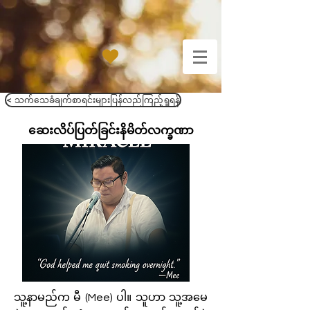
< သက်သေခံချက်စာရင်းများပြန်လည်ကြည့်ရှုရန်
ဆေးလိပ်ပြတ်ခြင်းနိမိတ်လက္ခဏာ
သူ့နာမည်က မီ (Mee) ပါ။ သူဟာ သူ့အမေ