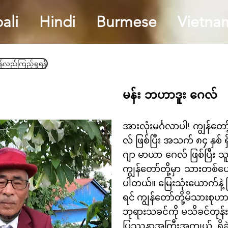
ali
Hindi
Burmese
Vietna
်လည်ကြည့်ရှုရန်
မန်း ဘဟာဒူး ဂေလ်
အားလုံးမင်္ဂလာပါ! ကျွန်တ
လ် ဖြစ်ပြီး အသက် ၈၄ နှစ် ရှ
ဂျာ မာယာ ဂေလ် ဖြစ်ပြီး
ကျွန်တော်တို့မှာ သားတစ်ယ
ပါတယ်။ မြေးသုံးယောက်နဲ့ 
ရင် ကျွန်တော်တို့မိသားစုဟ
ဘုရားသခင်ကို မသိခင်တုန်း
ပြဿနာအကြီးအကျယ် ရှိခဲ့ပ