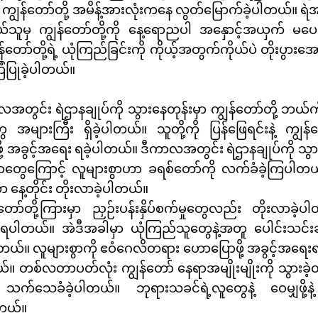
ျွန်တော်တို့ အမိန့်အားလုံးကနေ လွတ်မြောက်ခဲ့ပါတယ်။ ရဲအရာ
်သူမှ ကျွန်တော်တို့ကို နေ့ရောညပါ အနှောင့်အယှက် မပေးသ
န်တော်တို့ရဲ့ ယုံကြည်ခြင်းကို ကိုယ့်အတွက်ကိုယ်ပဲ တိုးပွား
ံပြုခဲ့ပါတယ်။
တွင်း ရဲဌာနချုပ်ကို သွားနေတုန်းမှာ ကျွန်တော်တို့ ဘယ်
အများကြီး ရှိခဲ့ပါတယ်။ သူတို့ကို ပြန်ဖြေရင်းနဲ့ ကျွန်တ
ု့ အခွင့်အရေး ရခဲ့ပါတယ်။ ဒီကာလအတွင်း ရဲဌာနချုပ်ကို သွားတ
းခဲ့တာတွေကြောင့် လူများစွာဟာ ခရစ်တော်ကို လက်ခံခဲ့ကြပါ
့တိုင်း တိုးလာခဲ့ပါတယ်။
်တော်တို့ကြားမှာ ညှဉ်းပန်းနှိပ်စက်မှုတွေလည်း တိုးလာ
နေခဲ့ရပါတယ်။ အဲဒီအခါမှာ ယုံကြည်သူတွေနဲ့အတူ ပေါင်းသင်း
ါတယ်။ လူများစွာကို ဧဝံဂေလိတရား ဟောပြောဖို့ အခွင့်အရေး
ယ်။ တစ်လတာပတ်လုံး ကျွန်တော် နေရာအမျိုးမျိုးကို သွားခဲ
း သက်သေခံခဲ့ပါတယ်။ ဘုရားသခင်ရဲ့လူတွေနဲ့ ဝေမျှဖို့န
ါတယ်။