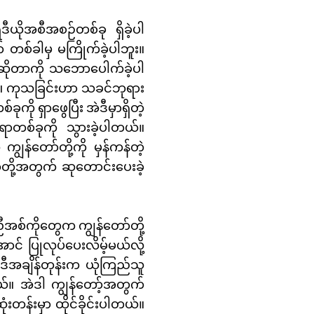
ယိုအစီအစဉ်တစ်ခု ရှိခဲ့ပါ
်ခါမှ မကြိုက်ခဲ့ပါဘူး။
ဲ ဆိုတာကို သဘောပေါက်ခဲ့ပါ
တယ်။ ကုသခြင်းဟာ သခင်ဘုရား
 ရှာဖွေပြီး အဲဒီမှာရှိတဲ့
နေရာတစ်ခုကို သွားခဲ့ပါတယ်။
ျွန်တော်တို့ကို မှန်ကန်တဲ့
ာ်တို့အတွက် ဆုတောင်းပေးခဲ့
ီအစ်ကိုတွေက ကျွန်တော်တို့
းအောင် ပြုလုပ်ပေးလိမ့်မယ်လို့
ဲဒီအချိန်တုန်းက ယုံကြည်သူ
ယ်။ အဲဒါ ကျွန်တော့်အတွက်
းတန်းမှာ ထိုင်ခိုင်းပါတယ်။