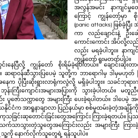
အလွန်အမင်း နာကျင်မှု
ကြောင့် ကျွန်တော့်မှာ စိုး
(panic attacks) ဖြစ်ခဲ့ပြ
ကာ လည်ချောင်းနဲ့ ဦး
ကောင်းကောင်း အိပ်လို့လည်
လည်း မရခဲ့ပါဘူး။ နာကျင်မ
ကျွန်တော် ရူးမတတ်ပါပဲ။
င်းနေပြီလို့ ကျွန်တော် စိုးရိမ်ခဲ့ရပါတယ်။ ချောင်းဆို
။ ဆရာဝန်ဆီသွားပြပေမဲ့ သူတို့က ဘာရောဂါမှ ဒါမှမဟုတ် ပ
နေက ပိုပြီးဆိုးရွားလာရုံကလွဲလို့ မရှိခဲ့ပါဘူး။ သခင်ဘုရာ
့ ဘုန်းကြီးကျောင်းအများအပြားကို သွားခဲ့ပါတယ်။ မ
 ပူဇော်သက္ကာတွေ အများကြီး ပေးခဲ့ရပါတယ်။ ဒါပေမဲ့ အ
ဒိယနိုင်ငံက အာရူနာချာလာ ပြည်နယ်မှာ စစ်မှုထမ်းခဲ့တဲ့အချိန
့ ကုသခြင်းဆုတောင်းခြင်းတွေအကြောင်း ကြားခဲ့ရတယ်။ ပြဿ
သက်သာသွားတဲ့သူတွေအကြောင်းလည်း အများကြီး ကြားခဲ့
သူ့ကို နောက်လိုက်သူတွေရဲ့ ရန်သူပါပဲ။