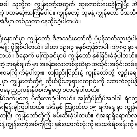
တဲ့အခါ သူတို့က ကျွန်တော့်အတွက် ဆုတောင်းပေးခဲ့ကြပြီး 
ထမဆုံးအကြိမ်ပါပဲ။ ကျွန်တော့် တူမနဲ့ ကျွန်တော် ဒီအသိုင်
 အဲဒီမှာ တစ်ညတာ နေထိုင်ခဲ့ပါတယ်။
ပြီးနောက်မှာ ကျွန်တော် ဒီအသင်းတော်ကို ပုံမှန်ဆက်သွာ
ိုမျိုး ပိုဖြစ်ပါတယ်။ ဒါဟာ ၁၉၈၃ ခုနှစ်တုန်းကပါ။ ၁၉၈၄ မှာ
်။ ဒီနောက် မကြာခင်မှာပဲ ကျွန်တော် နှစ်ခြင်းခံခဲ့ပါတယ်။ နှ
စ်တဲ့ ဘရစ်ချက် မှာ အခန်းလေးတစ်ခုထဲမှာ အသိုင်းအဝိုင်းတစ်ခ
ဝမကြိုက်ခဲ့ပါဘူး။ တဖြည်းဖြည်းနဲ့ ကျွန်တော်တို့ လူဦးရေ 
ှာ ကျွန်တော်တို့ရဲ့ ကိုယ်ပိုင်ဘုရားကျောင်းကို ဆောက်လုပ်န
ီကနေ ညှဉ်းပန်းနှိပ်စက်မှုတွေ စတင်ခဲ့ပါတယ်။
းနှိပ်စက်မှုတွေ ပိုတိုးလာခဲ့ပါတယ်။ အကြိမ်ကြိမ်အခါခါ ရဲတွ
ြန်းခဲ့ကြပါတယ်။ အဲဒီနှစ် သြဂုတ်လ ၁၅ ရက်နေ့ မှာ ကျွန်တေ
လာပြီး ကျွန်တော်တို့ကို ဖမ်းဆီးခဲ့ပါတယ်။ ရဲအရာရှိရောက်
်နဲ့ ကျွန်တော့်အစ်ကိုကြီး နှစ်ယောက်လုံးကို ဒေသခံရဲစခန်းကို