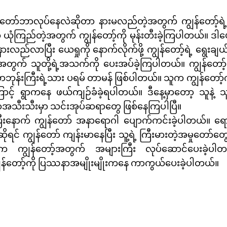
ျွန်တော်ဘာလုပ်နေလဲဆိုတာ နားမလည်တဲ့အတွက် ကျွန်တော့်ရ
 ယုံကြည်တဲ့အတွက် ကျွန်တော့်ကို မုန်းတီးခဲ့ကြပါတယ်။ ဒါပ
ားလည်လာပြီး ယေရှုကို နောက်လိုက်ဖို့ ကျွန်တော့်ရဲ့ ရွေးချ
ူ့အတွက် သူတို့ရဲ့အသက်ကို ပေးအပ်ခဲ့ကြပါတယ်။ ကျွန်တော့
ုန်းကြီးရဲ့သား ပရမ် တာမန် ဖြစ်ပါတယ်။ သူက ကျွန်တော့်က
ကြောင့် ရွာကနေ ဖယ်ကျဉ်ခံခဲ့ရပါတယ်။ ဒီနေ့မှာတော့ သူနဲ့ 
ာအသီးသီးမှာ သင်းအုပ်ဆရာတွေ ဖြစ်နေကြပါပြီ။
ပြီးနောက် ကျွန်တော် အနာရောဂါ ပျောက်ကင်းခဲ့ပါတယ်။ ရ
ုရင် ကျွန်တော် ကျန်းမာနေပြီး သူ့ရဲ့ ကြီးမားတဲ့အမှုတော်တွ
 ကျွန်တော့်အတွက် အများကြီး လုပ်ဆောင်ပေးခဲ့ပါတယ
န်တော့်ကို ပြဿနာအမျိုးမျိုးကနေ ကာကွယ်ပေးခဲ့ပါတယ်။