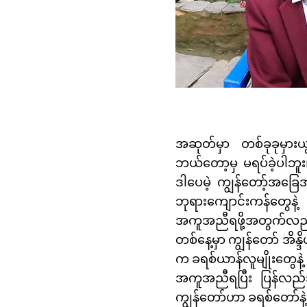
အဆုတ်မှာ တစ်ခုခုမှားယွ
ဘယ်တော့မှ မရပ်ခဲ့ပါဘူး
ဒါပေမဲ့ ကျွန်တော့်အခြေအ
ဘုရားကျောင်းကန်တွေနဲ
အကူအညီရဖို့အတွက်လည်း
တစ်နေ့မှာ ကျွန်တော် အိန္
က ခရစ်ယာန်လူမျိုးတွေနဲ
အကူအညီရပြီး ပြန်လည်
ကျွန်တော်ဟာ ခရစ်တော်နဲ့ 