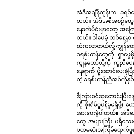
အဲဒီအချိန်တုန်းက ခရစ်တ
တယ်။ အဲဒီအစီအစဉ်တွေဟ
နောက်ပိုင်းမှာတော့ အကြ
တယ်။ ဒါပေမဲ့ တစ်နေ့မှာ
ထံကလာတယ်လို့ ကျွန်တော် 
ခရစ်ယာန်တွေကို ရှာဖွေဖိ
ကျွန်တော်တို့ကို ကူညီပေ
နေရာကို ပို့ဆောင်ပေးခဲ့
တဲ့ ခရစ်ယာန်ညီအစ်ကိုနှစ်ဦ
ဒီကြားဝင်ဆုတောင်းပြီးန
ကို စိုးရိမ်ပူပန်မှုမရှိဖိ
အားပေးခဲ့ပါတယ်။ အဲဒီနေ
တွေ အများကြီး မရှိသေးပ
ပထမဆုံးအကြိမ်ရောက်ဖူးတာ