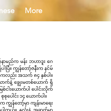
mese
More
ော့်နာမည်က မန်း ဘဟာဒူး ဂေ
ိပါပြီ။ ကျွန်တော့်ဇနီးက နင်မ်
 သူကလည်း အသက် ၈၄ နှစ်ပါ။
ောက်နဲ့ ချွေးမတစ်ယောက် ရှိ
မြစ်ငါးယောက်ပါ ပေါင်းလိုက်
ာ စုစုပေါင်း ၁၄ ယောက်ပါ။
က ကျွန်တော့်မှာ ကျန်းမာရေး
ါတယ်။ နှလုံးနဲ့ အဆုတ်မှာ