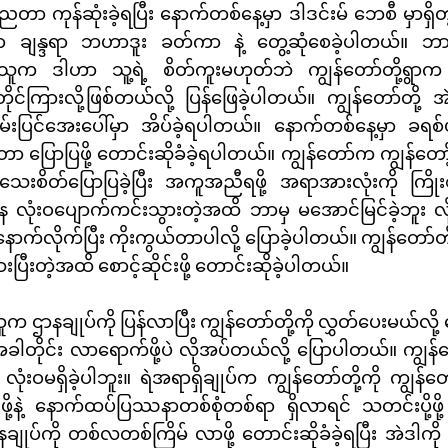
်ညတာ ကုန်ဆုံးခဲ့ရပြီး နောက်တစ်နေ့မှာ ဒါဒင်းမ် ဘေစီ မှာရှိတ
္စတာ ချန္ဒရာ ဘဟာဒူး ခတ်ကာ နဲ့ တွေ့ဆုံစေခဲ့ပါတယ်။ ဘာ
သူက ဒါဟာ သူ့ရဲ့ စိတ်ကူးမဟုတ်ဘဲ ကျွန်တော်တို့ရွာက
ိုင်ကြားလို့ဖြစ်တယ်လို့ ပြန်ဖြေခဲ့ပါတယ်။ ကျွန်တော်တို့
မ်းပြင်အေးပေါ်မှာ အိပ်ခဲ့ရပါတယ်။ နောက်တစ်နေ့မှာ ခရ
ပြောပြဖို့ တောင်းဆိုခံခဲ့ရပါတယ်။ ကျွန်တော်က ကျွန်တော
းစိတ်ပြောပြခဲ့ပြီး အကူအညီရဖို့ အရာအားလုံးကို ကြိုးစား
လုံးဝပျောက်ကင်းသွားတဲ့အထိ ဘာမှ မအောင်မြင်ခဲ့ဘူး လို့
်နောက်လိုက်ပြီး ကိုးကွယ်တာပါလို့ ပြောခဲ့ပါတယ်။ ကျွန်တော်တ
ပြီးတဲ့အထိ စောင့်ဆိုင်းဖို့ တောင်းဆိုခဲ့ပါတယ်။
ာနချုပ်ကို ပြန်လာပြီး ကျွန်တော်တို့ကို လွှတ်ပေးမယ်လို့ ပ
တိုင်း လာရောက်ဖို့ပဲ လိုအပ်တယ်လို့ ပြောပါတယ်။ ကျွန်တော
ဝမရှိခဲ့ပါဘူး။ ရဲအရာရှိချုပ်က ကျွန်တော်တို့ကို ကျွန်တော်တ
းဖို့နဲ့ နောက်ထပ်ပြဿနာတစ်စုံတစ်ရာ ရှိလာရင် သတင်းပို့ဖို့
နချုပ်ကို တစ်လတစ်ကြိမ် လာဖို့ တောင်းဆိုခံခဲ့ရပြီး အဲဒါက