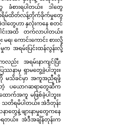
တွေ ခံစားရပါတယ်။ ဒါတွေ
ရိမ်ထိတ်လန့်တိုက်ခိုက်မှုတွေ
ီး အဲဒါတွေဟာ နှလုံးကနေ စတင်
ခေါင်းအထိ တက်လာပါတယ်။
း မရ၊ ကောင်းကောင်း စားလို့
ှုက အရမ်းပြင်းထန်လွန်းလို့
းတာကလည်း အရမ်းနာကျင်ပြီး
ြဿနာမှ ရှာမတွေ့ခဲ့ပါဘူး။
းကို မသိခင်မှာ အကူအညီရဖို့
တူညီတဲ့ ပယောဂဆရာတွေဆီက
ထောက်အကူ မဖြစ်ခဲ့ပါဘူး။
်ကို သတိရမိပါတယ်။ အဲဒီတုန်း
နာတွေနဲ့ ဖျားနာမှုတွေကနေ
ရတယ်။ အဲဒီအချိန်တုန်းက