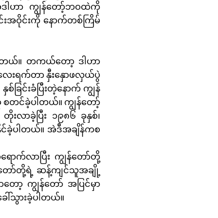
အဲဒါဟာ ကျွန်တော့်ဘဝထဲကို
းအဝိုင်းကို နောက်တစ်ကြိမ်
းခဲ့ပါတယ်။ တကယ်တော့ ဒါဟာ
 လေးရက်တာ နှီးနှောဖလှယ်ပွဲ
စ်ခြင်းခံပြီးတဲ့နောက် ကျွန်
ု စတင်ခဲ့ပါတယ်။ ကျွန်တော့်
တိုးလာခဲ့ပြီး ၁၉၈၆ ခုနှစ်၊
ိုင်ခဲ့ပါတယ်။ အဲဒီအချိန်ကစ
ေရောက်လာပြီး ကျွန်တော်တို့
ာ်တို့ရဲ့ ဆန့်ကျင်သူအချို့
လာတော့ ကျွန်တော် အပြင်မှာ
 ခေါ်သွားခဲ့ပါတယ်။