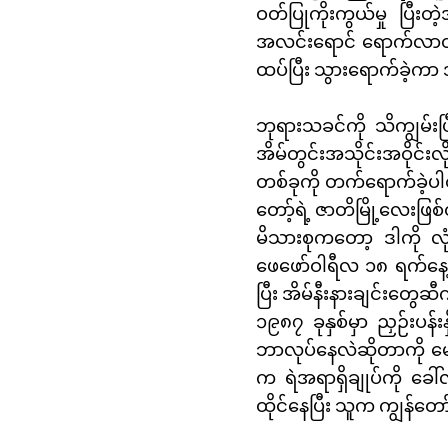
ဝတ်ပြုကိုးကွယ်မှု ပြီး
အလင်းရောင် ရောက်လာတဲ့ ပ
ထပ်ပြီး သွားရောက်ခဲ့ကာ
ဘုရားသခင်ကို သိကျွမ်း
အိမ်တွင်းအသိုင်းအဝိုင်းလ
တစ်ခုကို တက်ရောက်ခဲ့ပါတယ
တော့်ရဲ့ ဇာတိမြို့လေးဖြ
မိသားစုကတော့ ဒါကို လုံး
ဖေဖော်ဝါရီလ ၁၈ ရက်နေ့ မ
ပြီး အိမ်နီးနားချင်းတွေဆ
၁၉၈၇ ခုနှစ်မှာ ညှဉ်းပန်
ဘာလုပ်နေလဲဆိုတာကို မေးမ
က ရဲအရာရှိချုပ်ကို ခေါ်
ထိုင်နေပြီး သူက ကျွန်တော