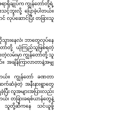
ရှိချုပ်က ကျွန်တော်တို့ရဲ့
င့်ဘူးလို့ ပြောခဲ့ပါတယ်။
အောင် လုပ်ဆောင်ပြီး တခြားသူ
ကိုသွားနေလဲ၊ ဘာတွေလုပ်နေ
ော်တို့ ယုံကြည်သူဖြစ်ရတဲ့
ဲ့လမ်းမှာ ကျွန်တော်တို့ သူ
တယ်။ အချိန်ကြာလာတာနဲ့အမျှ
ခဲ့ပါတယ်။ ကျွန်တော် ခဏတာ
ဆက်ဆံခဲ့တဲ့ အနီးနားရွာတွေ
ရခဲ့ပြီး လူအများအပြားလည်း
့တယ်၊ တခြားခရစ်ယာန်တွေနဲ့
ဲ့ သူတို့ဆီကနေ သင်ယူဖို့