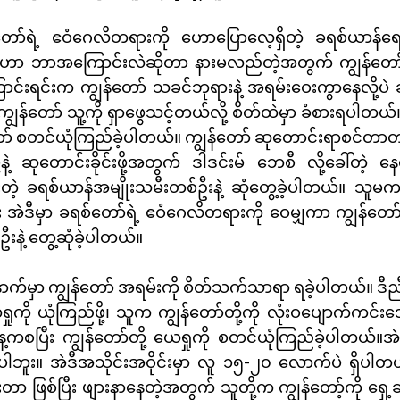
ော်ရဲ့ ဧဝံဂေလိတရားကို ဟောပြောလေ့ရှိတဲ့ ခရစ်ယာန်ရေဒီ
ာ ဘာအကြောင်းလဲဆိုတာ နားမလည်တဲ့အတွက် ကျွန်တော် တစ
ောင်းရင်းက ကျွန်တော် သခင်ဘုရားနဲ့ အရမ်းဝေးကွာနေလို့ပ
 ကျွန်တော် သူ့ကို ရှာဖွေသင့်တယ်လို့ စိတ်ထဲမှာ ခံစားရပါ
စတင်ယုံကြည်ခဲ့ပါတယ်။ ကျွန်တော် ဆုတောင်းရာစင်တာတစ်ခုကို
ု့နဲ့ ဆုတောင်းခိုင်းဖို့အတွက် ဒါဒင်းမ် ဘေစီ လို့ခေါ်တဲ့ 
းတဲ့ ခရစ်ယာန်အမျိုးသမီးတစ်ဦးနဲ့ ဆုံတွေ့ခဲ့ပါတယ်။ သူမက က
ပြီး အဲဒီမှာ ခရစ်တော်ရဲ့ ဧဝံဂေလိတရားကို ဝေမျှကာ ကျွန်တေ
းနဲ့ တွေ့ဆုံခဲ့ပါတယ်။
ောက်မှာ ကျွန်တော် အရမ်းကို စိတ်သက်သာရာ ရခဲ့ပါတယ်။ ဒီည
ု့၊ ယေရှုကို ယုံကြည်ဖို့၊ သူက ကျွန်တော်တို့ကို လုံးဝပျောက်ကင်
့ကစပြီး ကျွန်တော်တို့ ယေရှုကို စတင်ယုံကြည်ခဲ့ပါတယ်။အ
ါဘူး။ အဲဒီအသိုင်းအဝိုင်းမှာ လူ ၁၅-၂၀ လောက်ပဲ ရှိပါတ
 ဖြစ်ပြီး ဖျားနာနေတဲ့အတွက် သူတို့က ကျွန်တော့်ကို ရှေ့ဆုံ