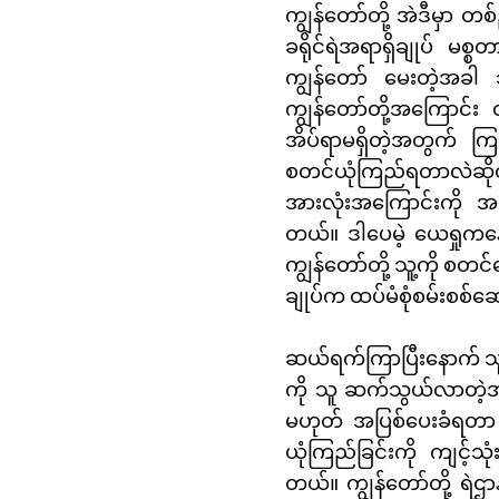
ကျွန်တော်တို့ အဲဒီမှာ တစ
ခရိုင်ရဲအရာရှိချုပ် မစ
ကျွန်တော် မေးတဲ့အခါ 
ကျွန်တော်တို့အကြောင်း တ
အိပ်ရာမရှိတဲ့အတွက် ကြ
စတင်ယုံကြည်ရတာလဲဆိုတာ 
အားလုံးအကြောင်းကို အသေ
တယ်။ ဒါပေမဲ့ ယေရှုကနေ 
ကျွန်တော်တို့ သူ့ကို စတင
ချုပ်က ထပ်မံစုံစမ်းစစ်ဆေး
ဆယ်ရက်ကြာပြီးနောက် သူက ဌ
ကို သူ ဆက်သွယ်လာတဲ့အခါ
မဟုတ် အပြစ်ပေးခံရတာ လုံး
ယုံကြည်ခြင်းကို ကျင့်သုံ
တယ်။ ကျွန်တော်တို့ ရဲဌာ