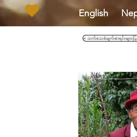
English
Nep
< သက်သေခံချက်စာရင်းများပြန