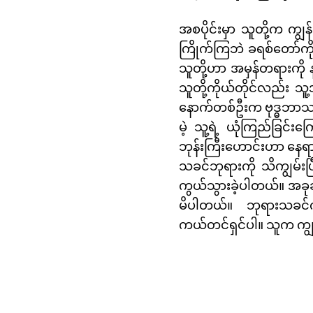
အစပိုင်းမှာ သူတို့က က
ကြိုက်ကြဘဲ ခရစ်တော်ကို
သူတို့ဟာ အမှန်တရားကို န
သူတို့ကိုယ်တိုင်လည်း သ
နောက်တစ်ဦးက ဗုဒ္ဓဘာသာဘ
မဲ့ သူ့ရဲ့ ယုံကြည်ခြင်း
ဘုန်းကြီးဟောင်းဟာ နေရ
သခင်ဘုရားကို သိကျွမ်း
ကွယ်သွားခဲ့ပါတယ်။ အခုဆိ
မိပါတယ်။ ဘုရားသခင်က
ကယ်တင်ရှင်ပါ။ သူက ကျွ