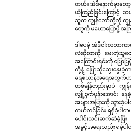
တယ်။ အဲဒီနောက်မှာတော့ က
ယုံကြည်ခြင်းကြောင့် ဘယ
သူက ကျွန်တော်တို့ကို ကျွ
တွေကို မဟောပြောဖို့ အကြ
ဒါပေမဲ့ အဲဒီငါးလတာကာလအ
လဲဆိုတာကို မေးတဲ့သူတွေ 
အကြောင်းရင်းကို ပြောပြဖိ
တို့နဲ့ ပြောဆိုဆွေးနွေ
ခရစ်ယာန်အရေအတွက်ဟာ နေ
တစ်ချိန်တည်းမှာပဲ ကျွန
လျှို့ဝှက်ပုန်းအောင်း 
အများအပြားကို သွားခဲ့ပ
ကယ်တင်ခြင်း ရရှိခဲ့ပါတ
ပေါင်းသင်းဆက်ဆံခဲ့ပြီ
အခွင့်အရေးလည်း ရခဲ့ပ