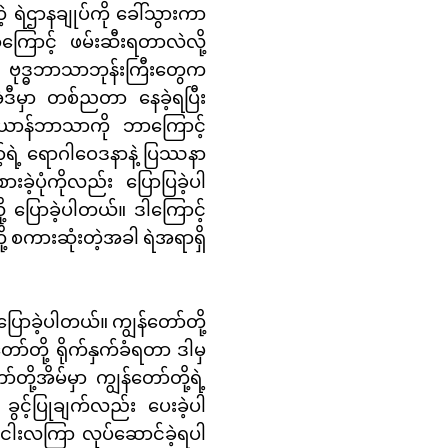
ဲ့ ရဲဌာနချုပ်ကို ခေါ်သွားကာ
ကြောင့် ဖမ်းဆီးရတာလဲလို့
 ဗုဒ္ဓဘာသာဘုန်းကြီးတွေက
 အဲဒီမှာ တစ်ညတာ နေခဲ့ရပြီး
စ်ယာန်ဘာသာကို ဘာကြောင့်
့်ရဲ့ ရောဂါဝေဒနာနဲ့ ပြဿနာ
ခဲ့ပုံကိုလည်း ပြောပြခဲ့ပါ
 ပြောခဲ့ပါတယ်။ ဒါကြောင့်
ို့ စကားဆုံးတဲ့အခါ ရဲအရာရှိ
ြောခဲ့ပါတယ်။ ကျွန်တော်တို့
်တို့ ရိုက်နှက်ခံရတာ ဒါမှ
ို့အိမ်မှာ ကျွန်တော်တို့ရဲ့
 ခွင့်ပြုချက်လည်း ပေးခဲ့ပါ
ို ငါးလကြာ လုပ်ဆောင်ခဲ့ရပါ