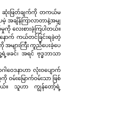
ဲ့ ဆုံးဖြတ်ချက်ကို တကယ်မ
ေမဲ့ အချိန်ကြာလာတာနဲ့အမျှ
ယ်မှုကို လေးစားခဲ့ကြပါတယ်။
်နောက် ကယ်တင်ခြင်းရခဲ့တဲ့
ို အများကြီး ကူညီပေးခဲ့ပေ
သူ့ရဲ့ဖခင်၊ အရင် ဗုဒ္ဓဘာသာ
ောဂါဝေဒနာဟာ လုံးဝပျောက်
ေကို ဝမ်းမြောက်ဝမ်းသာ ဖြစ်
်။ သူဟာ ကျွန်တော့်ရဲ့