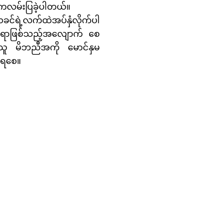
်ကလမ်းပြခဲ့ပါတယ်။
င်ရဲ့လက်ထဲအပ်နှံလိုက်ပါ
ံးနေရာဖြစ်သည့်အလျောက် စေ
်သူ မိဘညီအကို မောင်နှမ
ပါရစေ။