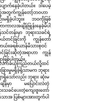
ောက်နေခဲ့ပါတယ်။ ဒါပေမဲ့
့်အတွက်ကျွန်တော့်ဘဝဟာ
ှုလည်းမရှိခဲ့ပါဘူး။ ဘဝကိုဖြစ်
ကာလအချိန်ဖြုန်းနေခဲ့မိပါ
်သင်တန်းမှာ ဘုရားသခင်ရဲ့
ယ်တင်ခြင်းကို ကျွန်တော်
ယ်။ခရစ်ယာန်မိသားစုဝင်
ခြင်းဆိုတဲ့အရာဟာ ကျွန်
ရာဖြစ်ပါတယ်။
ိုလက်ခံယုံကြည်တယ်လို့ထင်
ားမှုမရှိခဲ့ရုံသာမက ဘုရား
စွာရှိသော်လည်း ဘုရား ဆုံးမ
ဲ့အချိန်မှာ မပြောင်းလဲတဲ့
ုရားသခင်ပေးတဲ့ကျေးဇူးတော်
့သောအ ပြစ်များအားတွက်ပါ