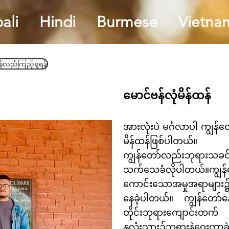
ali
Hindi
Burmese
Vietna
်လည်ကြည့်ရှုရန်
မောင်ဗန်လုံမိန်ထန်
အားလုံးပဲ မင်္ဂလာပါ ကျွန်
မိန်ထန်ဖြစ်ပါတယ်။
ကျွန်တော်လည်းဘုရားသခင်ရ
သက်သေခံလိုပါတယ်။ကျွန်
ကောင်းသောအမှုအရာများ၌သာ
နေခဲ့ပါတယ်။ ကျွန်တော်နေ
တိုင်းဘုရားကျောင်းတက်
နှလုံးသား၌ဘုရားနဲ့ဝေးကွာခ