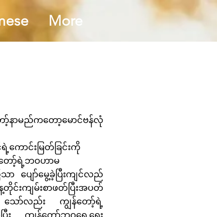
mese
More
တော့်နာမည်ကတော့မောင်ဗန်လုံ
ဲ့ကောင်းမြတ်ခြင်းကို
တော့်ရဲ့ဘဝဟာမ
 ပျော်မွေ့ခဲ့ပြီးကျင်လည်
့တိုင်းကျမ်းစာဖတ်ပြီးအပတ်
 သော်လည်း ကျွန်တော့်ရဲ့
ဲ့ပြီး ကျွန်တော့်ဘဝရှေ့ရေး