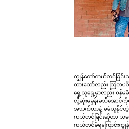
ကျွန်တော်ကယ်တင်ခြင်းသ
ထားသော်လည်း သြတပစိတ် မ
ရှေ့လူရှေ့မှာလည်း ဝန်မခ
လို့ဆုံးမမှန်းမသိအောင်က
အသက်တာနဲ့ မခံယူနိုင်တဲ
ကယ်တင်ခြင်းဆိုတာ ယခုတ
ကယ်တင်ခံရကြောင်းကျွန်