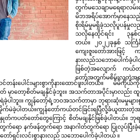
တွက်မသေချာမရေရာလမ်းပျ
မိဘအရိပ်အောက်မှာနေသည
စိုးရိမ်မှုမရှိခဲ့သလိုပူပန်မ
သလိုနေထိုင်ရင်း ၃နှစ်တာ
တယ်။ ၂၀၂၂ခုနှစ် သင်္ကြန
ကျေးဇူးတော်အားဖြင့် က
နားလည်သဘောပေါက်ခဲ့ပါတ
ဖြစ်တဲ့အလျောက် ကယ်တင်
တော့်အတွက်မစိမ်းလှတဲ့အ
င်တန်းပေါင်းများစွာကိုနားထောင်ဖူးပါတယ်။ မိမိကိုယ်က
ှာတော့စိတ်မချနိုင်ခဲ့ဘူး။ အသက်တာအပိုင်းမှာလည်း ထူးခြ
ံရဲခဲ့ပါဘူး။ ကျွန်တော့်ရဲ့ဘဝအသက်တာမှာ ဘုရားဆုံးမမှုများ
ိုမိုက်မဲခဲ့ပါတယ်။ကျွန်တော်ကယ်တင်ခြင်းရပြီလို့ခံယူထားတ
့နှုတ်ကပတ်တော်တွေကြောင့် စိတ်မချနိုင်ဖြစ်ခဲ့ပါတယ်။ ဘ
ွက်ရော နက်ဖန်တွက်ရော အနာဂါတ်တွက်ရော ပြုလုပ်ပြီးခဲ
တော်ရှင်းလင်းစွာနားလည် သဘောပေါက်ခဲ့ပါတယ် ။