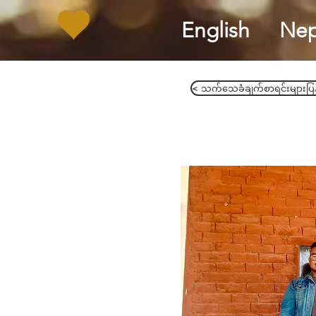
English
Nep
< သက်သေခံချက်စာရင်းများပြန