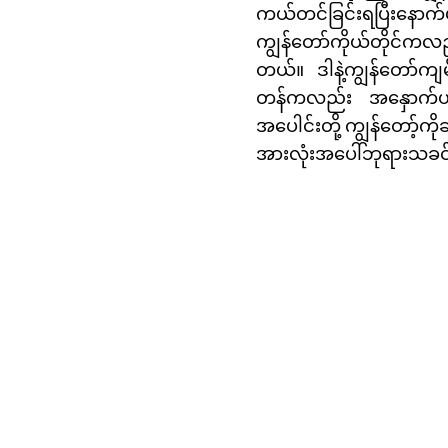
ကယ်တင်ခြင်းရပြီးနောက်
ကျွန်တော်ကိုယ်တိုင်ကလ
တယ်။ ဒါနဲ့ကျွန်တော်ကျမ
တန်ကလည်း အနှောက်ယှက
အပေါင်းတို့ ကျွန်တော့်က
အားလုံးအပေါ်ဘုရားသခင