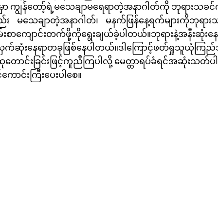
မှာ ကျွန်တော့်ရဲ့မသေချာမရေရာတဲ့အနာဂါတ်ကို ဘုရားသခင
ည်း မသေချာတဲ့အနာဂါတ်၊ မနက်ဖြန်နေ့ရက်များကိုဘုရားသခ
်းစာကျောင်းတက်ဖို့ကိုရွေးချယ်ခဲ့ပါတယ်။ဘုရားနဲ့အနီးဆု
်ဆုံးနေရာတခုဖြစ်နေပါတယ်။ဒါကြောင့်ဖတ်ရှုသူယုံကြည
ိုဆုတောင်းခြင်းဖြင့်ကူညီကြပါလို့ မေတ္တာရပ်ခံရင်အဆုံးသတ်
်ကောင်းကြီးပေးပါစေ။