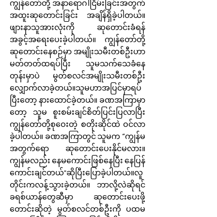
ကျွန်တော်တို့ အနာရောဂါငြိမ်းခြင်းအတွက်
အထူးဆုတောင်းခြင်း အချိန်ရှိခဲ့ပါတယ်။
ဖျားနာသူအားလုံးကို ဆုတောင်းခံရန်
အခွင့်အရေးပေးခဲ့ပါတယ်။ ကျွန်တော်တို့
ဆုတောင်းနေစဉ်မှာ အမျိုးသမီးတစ်ဦးဟာ
မတ်တတ်ထရပ်ပြီး သူမသက်သေခံနေ
တုန်းမှာပဲ မွတ်စလင်အမျိုးသမီးတစ်ဦး
လျှောက်လာခဲ့တယ်။သူမဟာအပြင်မှာရပ်
ပြီးတော့ နားထောင်ခဲ့တယ်။ ခဏအကြာမှာ
တော့ သူမ စူးစမ်းချင်စိတ်ပြင်းပြလာပြီး
ကျွန်တော်တို့စုဝေးတဲ့ စတိုးဆိုင်ထဲ ဝင်လာ
ခဲ့ပါတယ်။ ခဏအကြာတွင် သူမက “ကျွန်မ
အတွက်ရော ဆုတောင်းပေးနိုင်မလား။
ကျွန်မလည်း နေမကောင်းဖြစ်နေပြီး နေပြန်
ကောင်းချင်တယ်"ဆိုပြီးပြောခဲ့ပါတယ်။လူ
တိုင်းကလန့်သွားခဲ့တယ်။ ဘာလို့လဲဆိုရင်
ခရစ်ယာန်တွေဆီမှာ ဆုတောင်းပေးဖို့
တောင်းဆိုတဲ့ မွတ်စလင်တစ်ဦးကို ပထမ