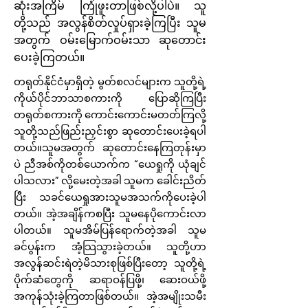
ဆုံးအကြိမ် ကြုံဖူးတာဖြစ်လို့ပါပဲ။ သူ
တို့သည် အလွန်စိတ်လှုပ်ရှားခဲ့ကြပြီး သူမ
အတွက် ဝမ်းမြောက်ဝမ်းသာ ဆုတောင်း
ပေးခဲ့ကြတယ်။
တရုတ်နိုင်ငံမှာရှိတဲ့ မွတ်စလင်များက သူတို့ရဲ့
ကိုယ်ပိုင်ဘာသာစကားကို ပြောဆိုကြပြီး
တရုတ်စကားကို ကောင်းကောင်းမတတ်ကြလို့
သူတို့သည်ဖြည်းညှင်းစွာ ဆုတောင်းပေးခဲ့ရပါ
တယ်။သူမအတွက် ဆုတောင်းနေကြတုန်းမှာ
ပဲ ညီအစ်ကိုတစ်ယောက်က “ယေရှုကို ယုံချင်
ပါသလား” လို့မေးတဲ့အခါ သူမက ခေါင်းညိတ်
ပြီး သခင်ယေရှုအားသူမအသက်ကိုပေးခဲ့ပါ
တယ်။ အဲ့အချိန်ကစပြီး သူမနေပိုကောင်းလာ
ပါတယ်။ သူမအိမ်ပြန်ရောက်တဲ့အခါ သူမ
ခင်ပွန်းက အံ့သြသွားခဲ့တယ်။ သူတို့ဟာ
အလွန်ဆင်းရဲတဲ့မိသားစုဖြစ်ပြီးတော့ သူတို့ရဲ့
ပိုက်ဆံတွေကို ဆရာဝန်ပြဖို့၊ ဆေးဝယ်ဖို့
အကုန်သုံးခဲ့ကြတာဖြစ်တယ်။ အဲ့အမျိုးသမီး