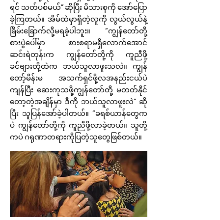
ရင် သတ်ပစ်မယ်” ဆိုပြီး မိသားစုကို အော်ပြော
ခဲ့ကြတယ်။ အိမ်ထဲမှာရှိတဲ့လူကို လွယ်လွယ်နဲ့
ခြိမ်းခြောက်လို့မရခဲ့ပါဘူး။ “ကျွန်တော်တို့
စားပွဲပေါ်မှာ စားစရာမရှိလောက်အောင်
ဆင်းရဲတုန်းက ကျွန်တော်တို့ကို ကူညီဖို့
ခင်ဗျားတို့ထဲက ဘယ်သူလာဖူးသလဲ။ ကျွန်
တော့်မိန်းမ အသက်ရှင်ဖို့လအနည်းငယ်ပဲ
ကျန်ပြီး ဆေးကုသဖို့ကျွန်တော်တို့ မတတ်နိုင်
တော့တဲ့အချိန်မှာ ဒီကို ဘယ်သူလာဖူးလဲ” ဆို
ပြီး သူပြန်အော်ခဲ့ပါတယ်။ “ခရစ်ယာန်တွေက
ပဲ ကျွန်တော်တို့ကို ကူညီဖို့လာခဲ့တယ်။ သူတို့
ကပဲ ဂရုဏာတရားကိုပြတဲ့သူတွေဖြစ်တယ်။