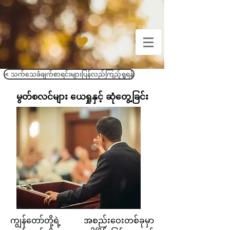
< သက်သေခံချက်စာရင်းများပြန်လည်ကြည့်ရှုရန်
မွတ်စလင်များ ယေရှုနှင့် ဆုံတွေ့ခြင်း
ကျွန်တော်တို့​ရဲ့ အစည်းဝေးတစ်ခုမှာ