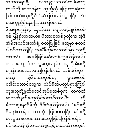
အသက်ရှင်ဖို့ လအနည်းငယ်ပဲကျန်တော့
တယ်လို့ ဆရာဝန်က သူတို့ကို ပြောထားခဲ့တာ
ဖြစ်တယ်။သူတို့ပိုက်ဆံပြတ်လပ်သွားပြီး လုံး
ဝအကူညီမဲ့နေခဲ့ကြတာဖြစ်တယ်။
ဒီအရာကြောင့် သူတို့ဟာ မျှော်လင့်ချက်တစ်
ဖန် ပြန်ရှိလာတယ်။ မိသားစုတစ်ခုလုံးက အဲ့ဒီ
အိမ်အသင်းတော်ရဲ့ ဝတ်ပြုခြင်းတွေမှာ စတင်
ပါဝင်လာကြပြီး အချိန်တိုလေးတွင်းမှာ သူတို့
အားလုံး ရေနှစ်ခြင်းမင်္ဂလာခံယူခဲ့ကြတယ်။
ဘုရားကျောင်းကလူတွေလည်း သူတို့အိမ်ကို
မကြာခဏလာလည်ကြပါတယ်။တစ်ဖက်မှာ
တော့ အဲ့ဒီဒေသမှာရှိတဲ့ မွတ်စလင်
ခေါင်းဆောင်တွေက သိပ်စိတ်မလှုပ်ရှားကြပါ
ဘူး။သူတို့မွတ်စလင်အုပ်စုတစ်စုက လက်ထဲ
မှာလက်နက်တွေကိုင်ဆောင်ထားပြီး ထို
မိသားစုနေအိမ်ကို ဝိုင်းရံခဲ့ကြတယ်။ “မင်းတို့
ဒီခရစ်ယာန်ဘာသာကို ငြင်းပယ်ပြီး မင်းတို့
ဟာမွတ်စလင်ကောင်းတွေဖြစ်ကြောင်းဝန်ခံ
ရင် မင်းတို့ကို အသက်ရှင်ခွင့်ပေးမယ်။ မဟုတ်