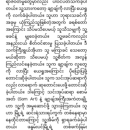
ရာဇဝတ်မှုတွေမှာလည်း ပါဝင်ပတ်သက်ခဲ့ပါ
တယ်။ သူ့သားကတော့ ချာ့ချ်ကို လာပြီး ယေရှု
ကို လက်ခံခဲ့ပါတယ်။ သူဟာ ဘုရားသခင်ကို
အခုမှ ယုံကြည်သူဖြစ်တဲ့အတွက် ခရစ်တော်
အကြောင်း သိပ်မသိပေမယ့် သူသိသမျှကို သူ့
ဖခင်နဲ့ မျှဝေခဲ့တယ်။ သူ့ဖခင်ကလည်း
အနည်းငယ် စိတ်ဝင်စားမှု ပြသခဲ့ပါတယ်။ ဒီ
သက်ကြီးရွယ်အိုဟာ သူ မကြာခင် သေတော့
မယ်ဆိုတာ သိပေမယ့် သူ့စိတ်က အလွန်
ကြည်လင်နေခဲ့တယ်။ သူက ချာ့ချ်က လူတွေ
ကို လာပြီး ယေရှုအကြောင်း ပိုပြောပြဖို့
တောင်းဆိုခဲ့ပါတယ်။ သူက သင်းအုပ်ဆရာကို
လည်း လာရောက် ဆုတောင်းပေးဖို့ တောင်းဆို
ခဲ့ပါတယ်။ ဒါကြောင့် သင်းအုပ်ဆရာ စောမ်
အတ် (Som Art) နဲ့ ချာ့ချ်အကြီးအကဲတချို့
ဟာ သူ့ကို အမှုဆောင်ဖို့ သွားခဲ့ကြတယ်။ သူ
ဟာ မြို့ရဲ့ ဆင်းရဲသားရပ်ကွက် တစ်နေရာမှာ
နေထိုင်တာကြောင့် သူ့အိမ်ကို ရှာရခက်ခဲခဲ့ပါ
တယ်၊ ဖနွမ်းပင်မြို့ရဲ့ တစ်ဖက်ခြမ်း