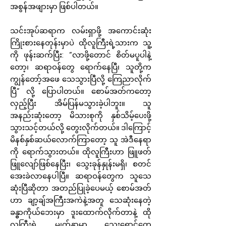
အစွန်အဖျားမှာ ဖြစ်ပါတယ်။
သင်းအုပ်ဆရာက လမ်းရှာဖို့ အကောင်းဆုံး
ကြိုးစားနေတုန်းမှာပဲ ထိုလူကြီးရဲ့သားက သူ့
ကို ဖုန်းဆက်ပြီး: “လာဖို့တောင် စိတ်မပူပါနဲ့
တော့၊ ဆရာဝန်တွေ ရောက်နေပြီ၊ သူတို့က
ကျွန်တော့်အဖေ သေသွားပြီလို့ ကြေညာလိုက်
ပြီ” လို့ ပြောပါတယ်။ စောမ်အတ်ကတော့
လှည့်ပြီး အိမ်ပြန်မသွားခဲ့ပါဘူး။ သူ
အနည်းဆုံးတော့ မိသားစုကို နှစ်သိမ့်ပေးဖို့
သွားသင့်တယ်လို့ တွေးလိုက်တယ်။ ဒါကြောင့်
မိနစ်နှစ်ဆယ်လောက်ကြာတော့ သူ အဲဒီနေရာ
ကို ရောက်သွားတယ်။ ထိုလူကြီးဟာ ဖြူဖတ်
ဖြူလျော်ဖြစ်နေပြီး၊ သွေးခုန်နှုန်းမရှိ၊ စတင်
အေးခဲလာနေပါပြီ။ ဆရာဝန်တွေက သူသေ
ဆုံးပြီဆိုတာ အတည်ပြုခဲ့ပေမယ့် စောမ်အတ်
ဟာ ချာ့ချ်အကြီးအကဲနဲ့အတူ သေဆုံးနေတဲ့
ခန္ဓာကိုယ်ဘေးမှာ ဒူးထောက်လိုက်တာနဲ့ ထို
လူကြီးရဲ့ မျက်နှာမှာ သွေးရောင်တွေ