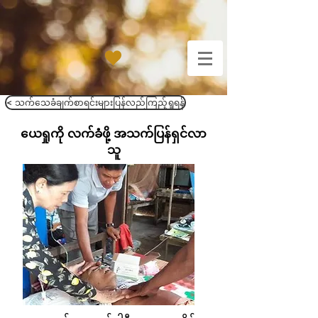
< သက်သေခံချက်စာရင်းများပြန်လည်ကြည့်ရှုရန်
ယေရှုကို လက်ခံဖို့ အသက်ပြန်ရှင်လာ
သူ