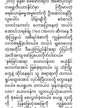
၂၀၁၇ ခုနှစ်၊ ဖေဖော်ဝါရီလ အစောပိုင်းမှာ
ကမ္ဘောဒီးယားနိုင်ငံမှာ ကြီးမားတဲ့
ခရစ်ယာန်ဓမ္မအမှုတော်ကို ဦးဆောင်နေပြီး
လူပေါင်း သိန်းချီကို ဧဝံဂေလိ
သတင်းကောင်း ဟောပြောနေတဲ့ တယ်ဒ်
အောလ်ဘရစ်ခ်ျ (Ted Olbrich) ဆီကနေ ဒီ
အံ့သြဖွယ် အစီရင်ခံစာကို ကျွန်တော်တို့
လက်ခံရရှိခဲ့ပါတယ်။ တယ်ဒ် မျှဝေပေးခဲ့
တဲ့အတိုင်း ဒီမယုံကြည်နိုင်စရာ ပုံပြင်ကို
အတိအကျ ဖော်ပြပေးလိုက်ပါတယ်။
“နှစ်ခြင်းဆရာ ယောဟန်ဟာ မယုံနိုင်
လောက်အောင် ဖြစ်ခဲ့ရတယ်။ သူ သံကြိုး
တွေနဲ့ ထိုင်နေရင်း သူ အရာရာကို တကယ်
ရှုပ်ထွေးအောင် လုပ်မိပြီလားလို့ တွေးနေခဲ့
တယ်။ ယေရှုဟာ တကယ်ပဲ ‘မှန်ကန်တဲ့သူ’
လား? ယောဟန်က သူ့တပည့်သုံးယောက်
ကို စုံစမ်းဖို့ စေလွှတ်ခဲ့တယ်။ ယေရှု သူတို့
ကို ပြန်ဖြေတဲ့အဖြေကို ကျွန်တော်