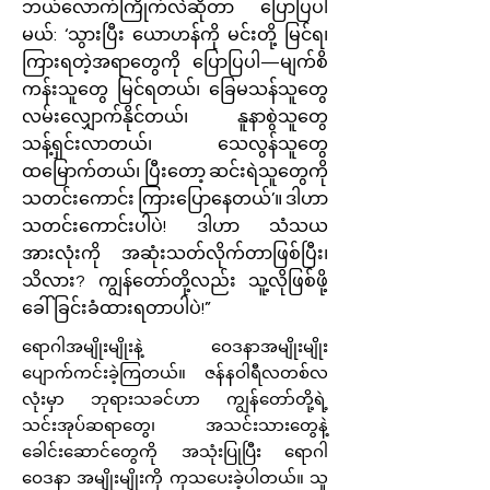
ဘယ်လောက်ကြိုက်လဲဆိုတာ ပြောပြပါ
မယ်: ‘သွားပြီး ယောဟန်ကို မင်းတို့ မြင်ရ၊
ကြားရတဲ့အရာတွေကို ပြောပြပါ—မျက်စိ
ကန်းသူတွေ မြင်ရတယ်၊ ခြေမသန်သူတွေ
လမ်းလျှောက်နိုင်တယ်၊ နူနာစွဲသူတွေ
သန့်ရှင်းလာတယ်၊ သေလွန်သူတွေ
ထမြောက်တယ်၊ ပြီးတော့ ဆင်းရဲသူတွေကို
သတင်းကောင်း ကြားပြောနေတယ်’။ ဒါဟာ
သတင်းကောင်းပါပဲ! ဒါဟာ သံသယ
အားလုံးကို အဆုံးသတ်လိုက်တာဖြစ်ပြီး၊
သိလား? ကျွန်တော်တို့လည်း သူ့လိုဖြစ်ဖို့
ခေါ်ခြင်းခံထားရတာပါပဲ!”
ရောဂါအမျိုးမျိုးနဲ့ ဝေဒနာအမျိုးမျိုး
ပျောက်ကင်းခဲ့ကြတယ်။ ဇန်နဝါရီလတစ်လ
လုံးမှာ ဘုရားသခင်ဟာ ကျွန်တော်တို့ရဲ့
သင်းအုပ်ဆရာတွေ၊ အသင်းသားတွေနဲ့
ခေါင်းဆောင်တွေကို အသုံးပြုပြီး ရောဂါ
ဝေဒနာ အမျိုးမျိုးကို ကုသပေးခဲ့ပါတယ်။ သူ