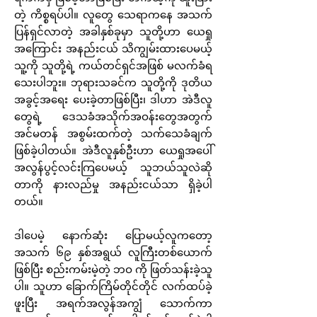
တဲ့ ကိစ္စရပ်ပါ။ လူတွေ သေရာကနေ အသက်
ပြန်ရှင်လာတဲ့ အခါနှစ်ခုမှာ သူတို့ဟာ ယေရှု
အကြောင်း အနည်းငယ် သိကျွမ်းထားပေမယ့်
သူ့ကို သူတို့ရဲ့ ကယ်တင်ရှင်အဖြစ် မလက်ခံရ
သေးပါဘူး။ ဘုရားသခင်က သူတို့ကို ဒုတိယ
အခွင့်အရေး ပေးခဲ့တာဖြစ်ပြီး၊ ဒါဟာ အဲဒီလူ
တွေရဲ့ ဒေသခံအသိုက်အဝန်းတွေအတွက်
အင်မတန် အစွမ်းထက်တဲ့ သက်သေခံချက်
ဖြစ်ခဲ့ပါတယ်။ အဲဒီလူနှစ်ဦးဟာ ယေရှုအပေါ်
အလွန်ပွင့်လင်းကြပေမယ့် သူဘယ်သူလဲဆို
တာကို နားလည်မှု အနည်းငယ်သာ ရှိခဲ့ပါ
တယ်။
ဒါပေမဲ့ နောက်ဆုံး ပြောမယ့်လူကတော့
အသက် ၆၉ နှစ်အရွယ် လူကြီးတစ်ယောက်
ဖြစ်ပြီး စည်းကမ်းမဲ့တဲ့ ဘဝ ကို ဖြတ်သန်းခဲ့သူ
ပါ။ သူဟာ ခြောက်ကြိမ်တိုင်တိုင် လက်ထပ်ခဲ့
ဖူးပြီး အရက်အလွန်အကျွံ သောက်ကာ