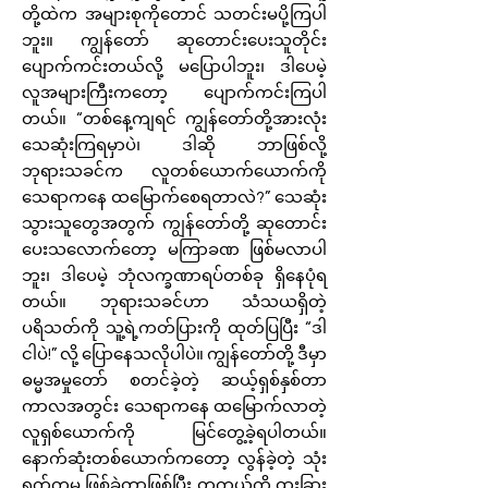
တို့ထဲက အများစုကိုတောင် သတင်းမပို့ကြပါ
ဘူး။ ကျွန်တော် ဆုတောင်းပေးသူတိုင်း
ပျောက်ကင်းတယ်လို့ မပြောပါဘူး၊ ဒါပေမဲ့
လူအများကြီးကတော့ ပျောက်ကင်းကြပါ
တယ်။ “တစ်နေ့ကျရင် ကျွန်တော်တို့အားလုံး
သေဆုံးကြရမှာပဲ၊ ဒါဆို ဘာဖြစ်လို့
ဘုရားသခင်က လူတစ်ယောက်ယောက်ကို
သေရာကနေ ထမြောက်စေရတာလဲ?” သေဆုံး
သွားသူတွေအတွက် ကျွန်တော်တို့ ဆုတောင်း
ပေးသလောက်တော့ မကြာခဏ ဖြစ်မလာပါ
ဘူး၊ ဒါပေမဲ့ ဘုံလက္ခဏာရပ်တစ်ခု ရှိနေပုံရ
တယ်။ ဘုရားသခင်ဟာ သံသယရှိတဲ့
ပရိသတ်ကို သူ့ရဲ့ကတ်ပြားကို ထုတ်ပြပြီး “ဒါ
ငါပဲ!” လို့ ပြောနေသလိုပါပဲ။ ကျွန်တော်တို့ ဒီမှာ
ဓမ္မအမှုတော် စတင်ခဲ့တဲ့ ဆယ့်ရှစ်နှစ်တာ
ကာလအတွင်း သေရာကနေ ထမြောက်လာတဲ့
လူရှစ်ယောက်ကို မြင်တွေ့ခဲ့ရပါတယ်။
နောက်ဆုံးတစ်ယောက်ကတော့ လွန်ခဲ့တဲ့ သုံး
ရက်ကမှ ဖြစ်ခဲ့တာဖြစ်ပြီး တကယ့်ကို ထူးခြား