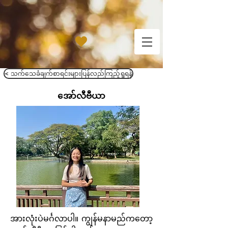
< သက်သေခံချက်စာရင်းများပြန်လည်ကြည့်ရှုရန်
အော်လီဗီယာ
အားလုံးပဲမင်္ဂလာပါ။ ကျွန်မနာမည်ကတော့