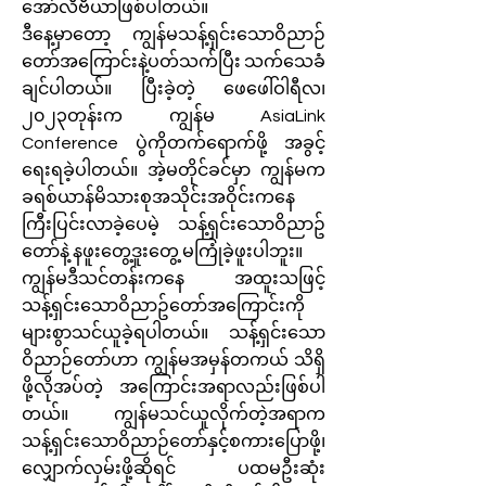
အော်လီဗီယာဖြစ်ပါတယ်။
ဒီနေ့မှာတော့ ကျွန်မသန့်ရှင်းသောဝိညာဉ်
တော်အကြောင်းနဲ့ပတ်သက်ပြီး သက်သေခံ
ချင်ပါတယ်။ ပြီးခဲ့တဲ့ ဖေဖေါ်ဝါရီလ၊
၂၀၂၃တုန်းက ကျွန်မ AsiaLink
Conference ပွဲကိုတက်ရောက်ဖို့ အခွင့်
ရေးရခဲ့ပါတယ်။ အဲ့မတိုင်ခင်မှာ ကျွန်မက
ခရစ်ယာန်မိသားစုအသိုင်းအဝိုင်းကနေ
ကြီးပြင်းလာခဲ့ပေမဲ့ သန့်ရှင်းသောဝိညာဥ်
တော်နဲ့ နဖူးတွေ့ဒူးတွေ့ မကြုံခဲ့ဖူးပါဘူး။
ကျွန်မဒီသင်တန်းကနေ အထူးသဖြင့်
သန့်ရှင်းသောဝိညာဥ်တော်အကြောင်းကို
များစွာသင်ယူခဲ့ရပါတယ်။ သန့်ရှင်းသော
ဝိညာဉ်တော်ဟာ ကျွန်မအမှန်တကယ် သိရှိ
ဖို့လိုအပ်တဲ့ အကြောင်းအရာလည်းဖြစ်ပါ
တယ်။ ကျွန်မသင်ယူလိုက်တဲ့အရာက
သန့်ရှင်းသောဝိညာဉ်တော်နှင့်စကားပြောဖို့၊
လျှောက်လှမ်းဖို့ဆိုရင် ပထမဦးဆုံး