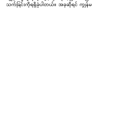
သက်ခြင်းကိုရရှိခဲ့ပါတယ်။ အခုဆိုရင် ကျွန်မ
ဟာ သန့်ရှင်းသောဝိညာဥ်တော်အားဖြင့် စိတ်
ရောကိုယ်ပါ လုံးဝလွတ်မြောက်သွားပါပြီ။ ဒါ့
ကြောင့် ကျွန်မတို့ဘဝထဲမှာ ဝိညာဉ်တော်ရဲ့
တန်ခိုးကိုခံရဖို့ သန့်ရှင်းသောဝိညာဥ်တော်ကို
ခေါ်ဖိတ်ဖို့လိုပါတယ်။
အားလုံးကိုဘုရားရှင်ကောင်းကြီးပေးပါစေ။