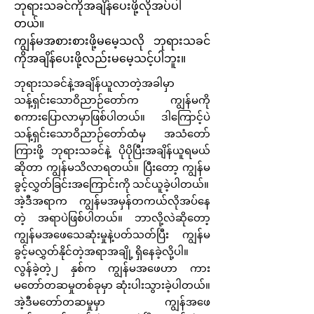
ဘုရားသခင်ကိုအချိန်ပေးဖို့လိုအပ်ပါ
တယ်။
ကျွန်မအစားစားဖို့မမေ့သလို ဘုရားသခင်
ကိုအချိန်ပေးဖို့လည်းမမေ့သင့်ပါဘူး။
ဘုရားသခင်နဲ့အချိန်ယူလာတဲ့အခါမှာ
သန့်ရှင်းသောဝိညာဉ်တော်က ကျွန်မကို
စကားပြောလာမှာဖြစ်ပါတယ်။ ဒါကြောင့်ပဲ
သန့်ရှင်းသောဝိညာဉ်တော်ထံမှ အသံတော်
ကြားဖို့ ဘုရားသခင်နဲ့ ပိုပိုပြီးအချိန်ယူရမယ်
ဆိုတာ ကျွန်မသိလာရတယ်။ ပြီးတော့ ကျွန်မ
ခွင့်လွှတ်ခြင်းအကြောင်းကို သင်ယူခဲ့ပါတယ်။
အဲ့ဒီအရာက ကျွန်မအမှန်တကယ်လိုအပ်နေ
တဲ့ အရာပဲဖြစ်ပါတယ်။ ဘာလို့လဲဆိုတော့
ကျွန်မအဖေသေဆုံးမှုနဲ့ပတ်သတ်ပြီး ကျွန်မ
ခွင့်မလွှတ်နိုင်တဲ့အရာအချို့ ရှိနေခဲ့လို့ပါ။
လွန်ခဲ့တဲ့၂ နှစ်က ကျွန်မအဖေဟာ ကား
မတော်တဆမှုတစ်ခုမှာ‌ ဆုံးပါးသွားခဲ့ပါတယ်။
အဲ့ဒီမတော်တဆမှုမှာ ကျွန်အဖေ