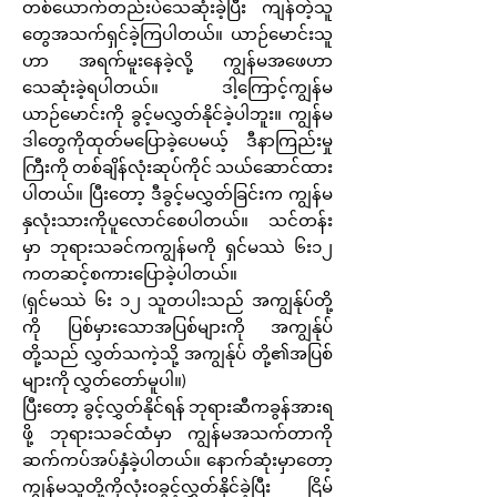
တစ်ယောက်တည်းပဲသေဆုံးခဲ့ပြီး ကျန်တဲ့သူ
တွေအသက်ရှင်ခဲ့ကြပါတယ်။ ယာဉ်မောင်းသူ
ဟာ အရက်မူးနေခဲ့လို့ ကျွန်မအဖေဟာ
သေဆုံးခဲ့ရပါတယ်။ ဒါ့ကြောင့်ကျွန်မ
ယာဉ်မောင်းကို ခွင့်မလွှတ်နိုင်ခဲ့ပါဘူး။ ကျွန်မ
ဒါတွေကိုထုတ်မပြောခဲ့ပေမယ့် ဒီနာကြည်းမှု
ကြီးကို တစ်ချိန်လုံးဆုပ်ကိုင် သယ်ဆောင်ထား
ပါတယ်။ ပြီးတော့ ဒီခွင့်မလွှတ်ခြင်းက ကျွန်မ
နှလုံးသားကိုပူလောင်စေပါတယ်။ သင်တန်း
မှာ ဘုရားသခင်ကကျွန်မကို ရှင်မဿဲ ၆း၁၂
ကတဆင့်စကားပြောခဲ့ပါတယ်။
(ရှင်မဿဲ ၆း ၁၂ သူတပါးသည် အကျွန်ုပ်တို့
ကို ပြစ်မှားသောအပြစ်များကို အကျွန်ုပ်
တို့သည် လွှတ်သကဲ့သို့ အကျွန်ုပ် တို့၏အပြစ်
များကို လွှတ်တော်မူပါ။)
ပြီးတော့ ခွင့်လွှတ်နိုင်ရန် ဘုရားဆီကခွန်အားရ
ဖို့ ဘုရားသခင်ထံမှာ ကျွန်မအသက်တာကို
ဆက်ကပ်အပ်နှံခဲ့ပါတယ်။ နောက်ဆုံးမှာတော့
ကျွန်မသူတို့ကိုလုံးဝခွင့်လွှတ်နိုင်ခဲ့ပြီး ငြိမ်