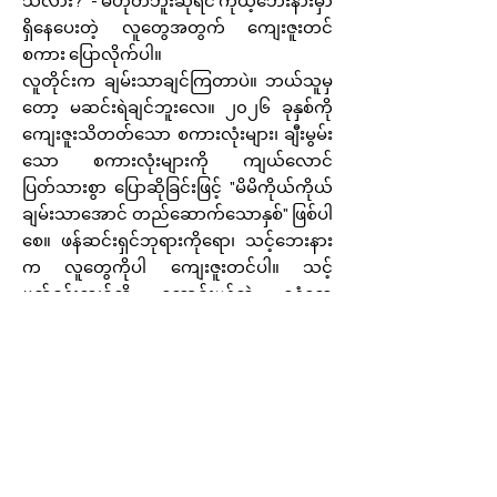
သလား?" - မဟုတ်ဘူးဆိုရင် ကိုယ့်ဘေးနားမှာ
ရှိနေပေးတဲ့ လူတွေအတွက် ကျေးဇူးတင်
စကား ပြောလိုက်ပါ။
လူတိုင်းက ချမ်းသာချင်ကြတာပဲ။ ဘယ်သူမှ
တော့ မဆင်းရဲချင်ဘူးလေ။ ၂၀၂၆ ခုနှစ်ကို
ကျေးဇူးသိတတ်သော စကားလုံးများ၊ ချီးမွမ်း
သော စကားလုံးများကို ကျယ်လောင်
ပြတ်သားစွာ ပြောဆိုခြင်းဖြင့် "မိမိကိုယ်ကိုယ်
ချမ်းသာအောင် တည်ဆောက်သောနှစ်" ဖြစ်ပါ
စေ။ ဖန်ဆင်းရှင်ဘုရားကိုရော၊ သင့်ဘေးနား
က လူတွေကိုပါ ကျေးဇူးတင်ပါ။ သင့်
ပတ်ဝန်းကျင်ကို ကောင်းမွန်တဲ့ ရနံ့တွေ
ပေးလိုက်ပါ။ ကျေးဇူးသိတတ်တဲ့သူတွေဟာ
အမြဲတမ်း "မွှေး" နေတတ်လို့ပါပဲ။