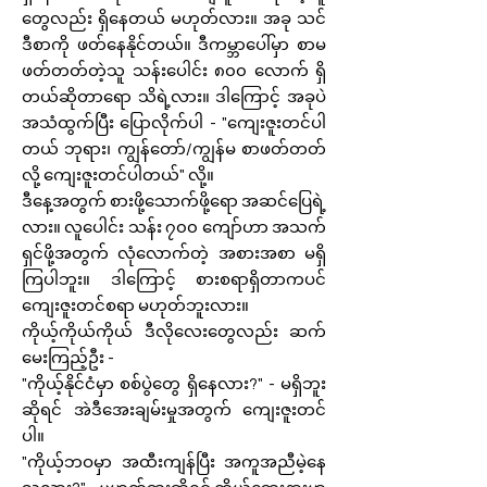
တွေလည်း ရှိနေတယ် မဟုတ်လား။ အခု သင်
ဒီစာကို ဖတ်နေနိုင်တယ်။ ဒီကမ္ဘာပေါ်မှာ စာမ
ဖတ်တတ်တဲ့သူ သန်းပေါင်း ၈၀၀ လောက် ရှိ
တယ်ဆိုတာရော သိရဲ့လား။ ဒါကြောင့် အခုပဲ
အသံထွက်ပြီး ပြောလိုက်ပါ - "ကျေးဇူးတင်ပါ
တယ် ဘုရား၊ ကျွန်တော်/ကျွန်မ စာဖတ်တတ်
လို့ ကျေးဇူးတင်ပါတယ်" လို့။
ဒီနေ့အတွက် စားဖို့သောက်ဖို့ရော အဆင်ပြေရဲ့
လား။ လူပေါင်း သန်း ၇၀၀ ကျော်ဟာ အသက်
ရှင်ဖို့အတွက် လုံလောက်တဲ့ အစားအစာ မရှိ
ကြပါဘူး။ ဒါကြောင့် စားစရာရှိတာကပင်
ကျေးဇူးတင်စရာ မဟုတ်ဘူးလား။
ကိုယ့်ကိုယ်ကိုယ် ဒီလိုလေးတွေလည်း ဆက်
မေးကြည့်ဦး -
"ကိုယ့်နိုင်ငံမှာ စစ်ပွဲတွေ ရှိနေလား?" - မရှိဘူး
ဆိုရင် အဲဒီအေးချမ်းမှုအတွက် ကျေးဇူးတင်
ပါ။
"ကိုယ့်ဘဝမှာ အထီးကျန်ပြီး အကူအညီမဲ့နေ