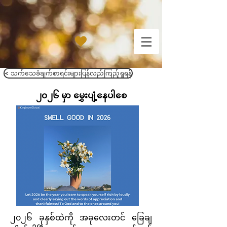
< သက်သေခံချက်စာရင်းများပြန်လည်ကြည့်ရှုရန်
၂၀၂၆ မှာ မွှေးပျံ့နေပါစေ
၂၀၂၆ ခုနှစ်ထဲကို အခုလေးတင် ခြေချ