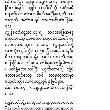
လိုက်ပါပြီ။ နေ့ရက်တွေကတော့ တစ်ရက်
ပြီးတစ်ရက် ကျွန်တော်တို့ဆီကို အစီအရီ
ရောက်လာတော့မှာပါ။ ဒီအချိန်တွေကို ဘာ
အတွက် အသုံးချရင် အကောင်းဆုံးဖြစ်မ
လဲ။
ကျွန်တော်တို့အားလုံးရဲ့ ဘဝအခြေအနေ
တွေကတော့ တစ်ယောက်နဲ့တစ်ယောက် တူ
မှာမဟုတ်ပါဘူး။ ဒါပေမဲ့ ကျွန်တော်တို့
အားလုံး လုပ်လို့ရတဲ့ လှပပြီး အရမ်းတန်ဖိုး
ရှိတဲ့ အရာတစ်ခု ရှိပါတယ်။ အဲဒါကို အခု
ပြောပြမယ်။ ဒါပေမဲ့ တစ်ခုတော့ရှိပါတယ်
- ဖတ်ရုံလေးဖတ်ပြီး "ဟုတ်တာပေါ့" လို့ပဲ
တွေးနေရင်တော့ သင် ဘာမှထူးလာမှာ
မဟုတ်ဘူး။ လက်တွေ့လုပ်မှ ဖြစ်မှာပါ။
အဲဒါကတော့... "ကျေးဇူးတင်စကား ပြောဖို့"
ပါပဲ။
ကျွန်တော်တို့အားလုံးမှာ ကျေးဇူးတင်စရာတွေ
ရှိနေတယ် မဟုတ်လား။ ကျေးဇူးတင်ရမယ့်သူ