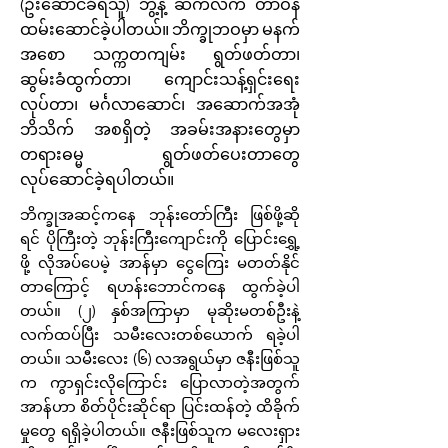
(ဦးဆောင်ခံရသူ) ဘွဲ့နဲ့ ဆက်လက် တာဝန်
ထမ်းဆောင်ခဲ့ပါတယ်။ ဘိက္ခုဘဝမှာ မနက်
အစော သက္ကတကျမ်း ရွတ်ဖတ်တာ၊
ဆွမ်းခံထွက်တာ၊ ကျောင်းသန့်ရှင်းရေး
လုပ်တာ၊ မင်္ဂလာဆောင်၊ အဆောက်အအုံ
ဘိသိက် အစရှိတဲ့ အခမ်းအနားတွေမှာ
တရားဓမ္မ ရွတ်ဖတ်ပေးတာတွေ
လုပ်ဆောင်ခဲ့ရပါတယ်။
ဘိက္ခုအဆင့်ကနေ ဘုန်းတော်ကြီး ဖြစ်ဖို့ဆို
ရင် ပိုကြီးတဲ့ ဘုန်းကြီးကျောင်းကို ပြောင်းရွှေ့
ဖို့ လိုအပ်ပေမဲ့ အာန်မှာ ငွေကြေး မတတ်နိုင်
တာကြောင့် ရဟန်းဘောင်ကနေ ထွက်ခဲ့ပါ
တယ်။ (၂) နှစ်အကြာမှာ မုဆိုးမတစ်ဦးနဲ့
လက်ထပ်ပြီး သမီးလေးတစ်ယောက် ရခဲ့ပါ
တယ်။ သမီးလေး (၆) လအရွယ်မှာ ဇနီးဖြစ်သူ
က ကွာရှင်းလိုကြောင်း ပြောလာတဲ့အတွက်
အာန်ဟာ စိတ်ပိုင်းဆိုင်ရာ ပြင်းထန်တဲ့ ထိခိုက်
မှုတွေ ရရှိခဲ့ပါတယ်။ ဇနီးဖြစ်သူက မလေးရှား