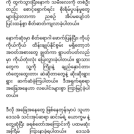
ကို ထွက်သွားပြီးနောက် သမီးလေးကို တစ်ဦး
တည်း စောင့်ရှောက်ရင်း စိုးရိမ်ပူပန်မှုတွေ
များပြားလာကာ ညစဉ် အိပ်မပျော်ဘဲ
ပြင်းထန်စွာ စိတ်ဓာတ်ကျလာခဲ့ပါတယ်။
နောက်ဆုံးမှာ စိတ်ရောဂါ ဖောက်ပြန်ပြီး၊ ကိုယ့်
ကိုယ်ကိုယ် ထိန်းချုပ်နိုင်စွမ်း မရှိတော့ဘဲ
အဝတ်အစားတွေ ချွတ်ကာ ရွာပတ်ပတ်လည်
မှာ ကိုယ်တုံးလုံး ပြေးလွှားခဲ့ပါတယ်။ ရွာသား
တွေက သူ့ကို ကြိုးနဲ့ ချည်နှောင်တာ၊
တံတွေးထွေးတာ၊ ဆဲဆိုတာတွေနဲ့ ဆိုးဆိုးရွား
ရွား ဆက်ဆံခဲ့ကြပါတယ်။ ဒီအရှက်ရစရာ
အခြေအနေဟာ လပေါင်းများစွာ ကြာမြင့်ခဲ့ပါ
တယ်။
ဒီလို အခြေအနေတွေ ဖြစ်နေတုန်းမှာပဲ သူဟာ
ဒေသခံ သင်းအုပ်ဆရာ ဆင်းမ်ရဲ့ ယောက္ခမ နဲ့
တွေ့ဆုံပြီး ခရစ်တော်အကြောင်းကို ပထမဆုံး
အကြိမ် ကြားနာခဲ့ရပါတယ်။ ဒေသခံ