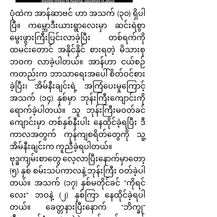
ပုံထဲက အာန်ဆာဗင် ဟာ အသက် (၃၀) ရှိပါ
ပြီ။ ကမ္ဘောဒီးယားရွာလေးမှာ ဆင်းရဲစွာ
မွေးဖွားကြီးပြင်းလာခဲ့ပြီး တစ်ရက်ကို
ထမင်းတောင် အနိုင်နိုင် စားရတဲ့ မိသားစု
ဘဝက လာခဲ့ပါတယ်။ အာန်ဟာ ငယ်စဉ်
ကတည်းက ဘာသာရေးအပေါ် စိတ်ဝင်စား
ခဲ့ပြီး၊ အိမ်နီးချင်းရဲ့ အကြံပေးမှုကြောင့်
အသက် (၁၄) နှစ်မှာ ဘုန်းကြီးကျောင်းကို
ရောက်ခဲ့ပါတယ်။ သူ ဘုန်းကြီးမဝတ်ခင်
ကျောင်းမှာ တစ်နှစ်နီးပါး နေထိုင်ခဲ့ရပြီး ဒီ
ကာလအတွက် ကုန်ကျစရိတ်တွေကို သူ့
အိမ်နီးချင်းက ကူညီခဲ့ရပါတယ်။
ဗုဒ္ဓကျမ်းစာတွေ လေ့လာပြီးနောက်မှာတော့
(၅) နှစ် စမ်းသပ်ကာလနဲ့ ဘုန်းကြီး ဝတ်ခဲ့ပါ
တယ်။ အသက် (၁၇) နှစ်မတိုင်ခင် "ကိုရင်
လေး" ဘဝနဲ့ (၂) နှစ်ကြာ နေထိုင်ခဲ့ရပါ
တယ်။ ခေတ္တနားပြီးနောက် "ဘိက္ခု"