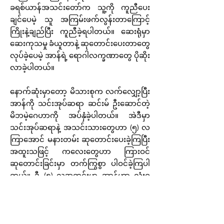
ခရစ်ယာန်အသင်းတော်က သူ့ကို ကူညီပေး
ချင်ပေမဲ့ သူ အကြမ်းဖက်လွန်းတာကြောင့်
ကြိုးနဲ့ချည်ပြီး ကူညီခဲ့ရပါတယ်။ ဆေးရုံမှာ
ဆေးကုသမှု ခံယူတာနဲ့ ဆုတောင်းပေးတာတွေ
လုပ်ခဲ့ပေမဲ့ အာန်ရဲ့ ရောဂါလက္ခဏာတွေ ပိုဆိုး
လာခဲ့ပါတယ်။
နောက်ဆုံးမှာတော့ မိသားစုက လက်လျှော့ပြီး
အာန်ကို သင်းအုပ်ဆရာ ဆင်းမ် ဦးဆောင်တဲ့
မိဘမဲ့ဂေဟာကို အပ်နှံခဲ့ပါတယ်။ အဲဒီမှာ
သင်းအုပ်ဆရာနဲ့ အသင်းသားတွေဟာ (၅) လ
ကြာအောင် မနားတမ်း ဆုတောင်းပေးခဲ့ကြပြီး
အထူးသဖြင့် ကလေးတွေဟာ ကြားဝင်
ဆုတောင်းခြင်းမှာ တက်ကြွစွာ ပါဝင်ခဲ့ကြပါ
တယ်။ ဒီ (၅) လအတွင်းမှာ အာန်ဟာ လုံးဝ
ပျောက်ကင်းသက်သာလာပြီး ယေရှုကို သခင်
အဖြစ် လက်ခံ ကယ်တင်ခြင်း ရရှိခဲ့ပါတယ်။
ယနေ့မှာတော့ အာန်ဟာ ပျော်ရွှင် ကျေနပ်ဖွယ်