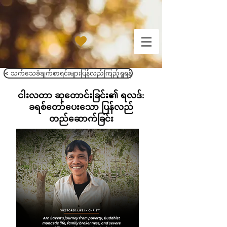
< သက်သေခံချက်စာရင်းများပြန်လည်ကြည့်ရှုရန်
ငါးလတာ ဆုတောင်းခြင်း၏ ရလဒ်:
ခရစ်တော်ပေးသော ပြန်လည်
တည်ဆောက်ခြင်း